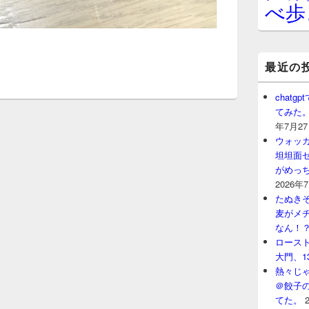
べ歩
最近の
chat
てみた
年7月2
ウォッ
坦坦面セ
がめっ
2026年
たぬきそ
麦がメ
なん！
ロースト
大門、1
熱々じゃ
＠餃子
てた。