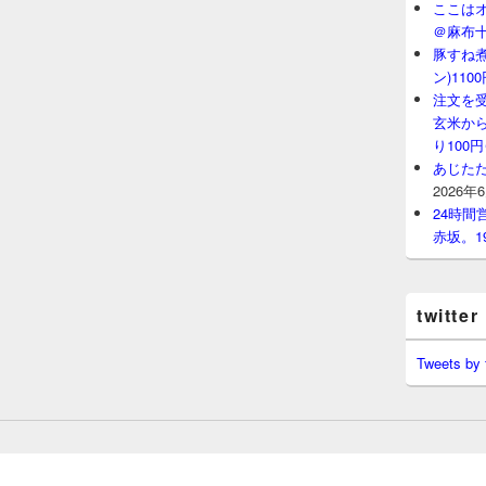
ここはオ
＠麻布
豚すね
ン)11
注文を
玄米から
り100
あじたた
2026年
24時
赤坂。1
twitter
Tweets by