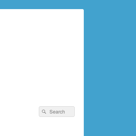
検
検
索:
索