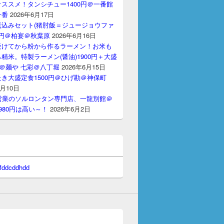
ススメ！タンシチュー1400円＠一番館
十番
2026年6月17日
煮込みセット(猪肘飯＝ジュージョウファ
00円＠柏宴＠秋葉原
2026年6月16日
受けてから粉から作るラーメン！お米も
精米。特製ラーメン(醤油)1900円＋大盛
円＠麺や 七彩＠八丁堀
2026年6月15日
き大盛定食1500円＠ひげ勘＠神保町
6月10日
間営業のソルロンタン専門店、一龍別館＠
980円は高い～！
2026年6月2日
 fddcddhdd