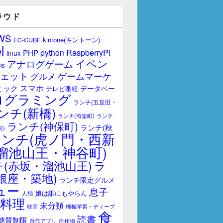
ラウド
WS
kintone(キントーン)
EC-CUBE
l
RaspberryPi
python
PHP
linux
イベン
アナログゲーム
ss
ェット
ゲームマーケ
グルメ
スマホ
ミック
データベー
テレビ番組
ログラミング
ランチ(五反田・
ンチ(新橋)
ランチ(有楽町)
ランチ
ランチ(神保町)
ランチ(秋
田)
ランチ(虎ノ門・西新
溜池山王・神谷町)
(赤坂・溜池山王)
ラ
銀座・築地)
ランチ限定グルメ
ュー
息子
娘は誰にもやらん
人狼
料理
未分類
映画
機械学習・ディープ
食
読書
糖質制限
自作アプリ
自作物