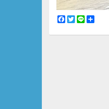
F
T
Li
共
a
wi
n
有
c
tt
e
e
er
b
o
o
k