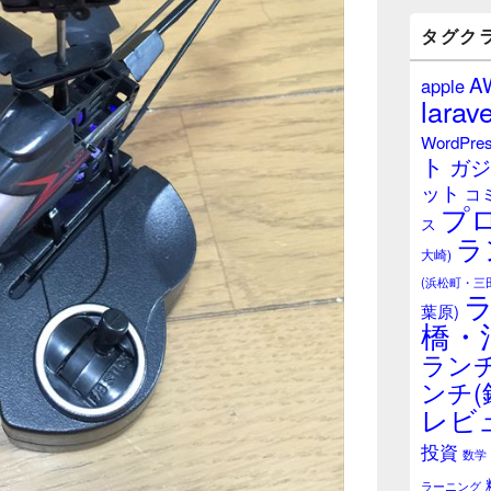
バ
ー
タグク
ウ
ィ
A
apple
ジ
larave
ェ
ッ
WordPre
ト
ト
ガジ
エ
ット
リ
コ
プ
ア
ス
ラ
大崎)
(浜松町・三
葉原)
橋・
ランチ
ンチ(
レビ
投資
数学
ラーニング