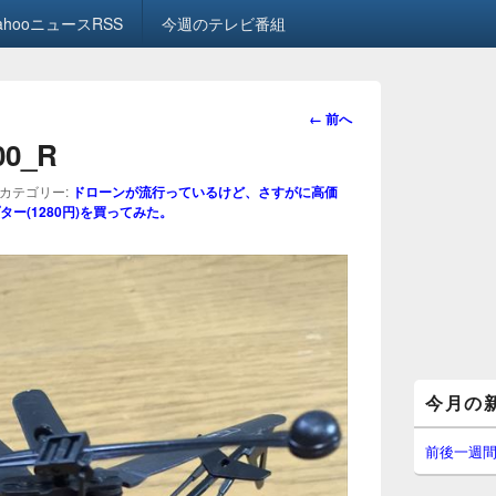
ahooニュースRSS
今週のテレビ番組
画
← 前へ
像
.00_R
ナ
ビ
カテゴリー:
ドローンが流行っているけど、さすがに高価
ゲ
ー(1280円)を買ってみた。
ー
シ
ョ
ン
メ
今月の
イ
ン
サ
前後一週
イ
ド