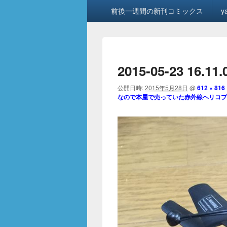
メ
前後一週間の新刊コミックス
y
イ
ン
メ
ニ
ュ
2015-05-23 16.11
ー
公開日時:
2015年5月28日
@
612 × 816
なので本屋で売っていた赤外線ヘリコプタ