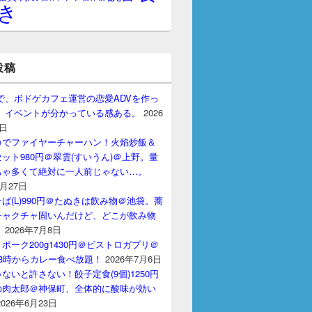
き
投稿
gptで、ボドゲカフェ運営の恋愛ADVを作っ
。 イベントが分かっている感ある。
2026
7日
カでファイヤーチャーハン！火焰炒飯＆
ット980円＠翠雲(すいうん)＠上野。量
ちゃ多くて絶対に一人前じゃない…。
7月27日
ば(L)990円＠たぬきは飲み物＠池袋。蕎
チャクチャ固いんだけど、どこが飲み物
？
2026年7月8日
ポーク200g1430円＠ビストロガブリ＠
3時からカレー食べ放題！
2026年7月6日
ないと許さない！餃子定食(9個)1250円
の肉太郎＠神保町、全体的に酸味が効い
2026年6月23日