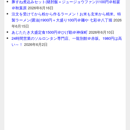
豚すね煮込みセット(猪肘飯＝ジュージョウファン)1100円＠柏宴
＠秋葉原
2026年6月16日
注文を受けてから粉から作るラーメン！お米も玄米から精米。特
製ラーメン(醤油)1900円＋大盛り100円＠麺や 七彩＠八丁堀
2026
年6月15日
あじたたき大盛定食1500円＠ひげ勘＠神保町
2026年6月10日
24時間営業のソルロンタン専門店、一龍別館＠赤坂。1980円は高
い～！
2026年6月2日