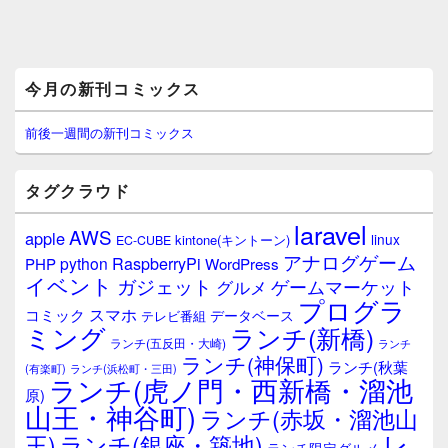
メ
今月の新刊コミックス
イ
ン
サ
前後一週間の新刊コミックス
イ
ド
バ
タグクラウド
ー
ウ
laravel
AWS
apple
ィ
linux
kintone(キントーン)
EC-CUBE
ジ
アナログゲーム
RaspberryPi
python
PHP
WordPress
ェ
イベント
ガジェット
ゲームマーケット
グルメ
ッ
プログラ
ト
スマホ
コミック
データベース
テレビ番組
エ
ミング
ランチ(新橋)
ランチ(五反田・大崎)
ランチ
リ
ランチ(神保町)
ア
ランチ(秋葉
(有楽町)
ランチ(浜松町・三田)
ランチ(虎ノ門・西新橋・溜池
原)
山王・神谷町)
ランチ(赤坂・溜池山
レ
王)
ランチ(銀座・築地)