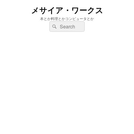
メサイア・ワークス
本とか料理とかコンピュータとか
検
検
索:
索