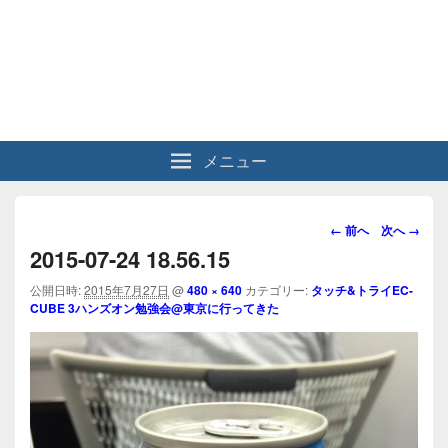
メニュー
画
← 前へ
次へ →
像
2015-07-24 18.56.15
ナ
ビ
公開日時:
2015年7月27日
@
480 × 640
カテゴリー:
タッチ&トライEC-
CUBE 3ハンズオン勉強会@東京に行ってきた
ゲ
ー
シ
ョ
ン