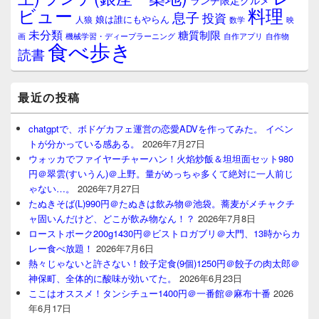
ランチ限定グルメ
料理
ビュー
息子
投資
娘は誰にもやらん
人狼
数学
映
未分類
糖質制限
画
自作アプリ
自作物
機械学習・ディープラーニング
食べ歩き
読書
最近の投稿
chatgptで、ボドゲカフェ運営の恋愛ADVを作ってみた。 イベン
トが分かっている感ある。
2026年7月27日
ウォッカでファイヤーチャーハン！火焰炒飯＆坦坦面セット980
円＠翠雲(すいうん)＠上野。量がめっちゃ多くて絶対に一人前じ
ゃない…。
2026年7月27日
たぬきそば(L)990円＠たぬきは飲み物＠池袋。蕎麦がメチャクチ
ャ固いんだけど、どこが飲み物なん！？
2026年7月8日
ローストポーク200g1430円＠ビストロガブリ＠大門、13時からカ
レー食べ放題！
2026年7月6日
熱々じゃないと許さない！餃子定食(9個)1250円＠餃子の肉太郎＠
神保町、全体的に酸味が効いてた。
2026年6月23日
ここはオススメ！タンシチュー1400円＠一番館＠麻布十番
2026
年6月17日