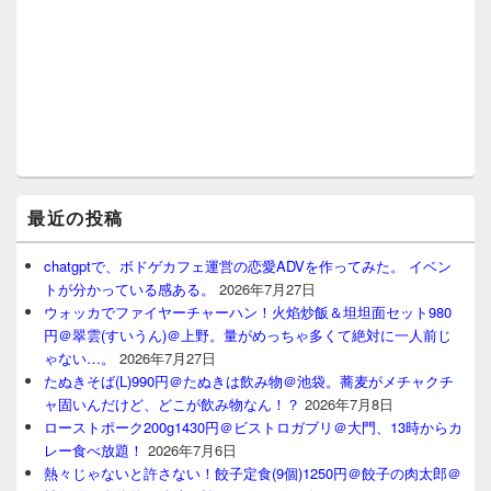
最近の投稿
chatgptで、ボドゲカフェ運営の恋愛ADVを作ってみた。 イベン
トが分かっている感ある。
2026年7月27日
ウォッカでファイヤーチャーハン！火焰炒飯＆坦坦面セット980
円＠翠雲(すいうん)＠上野。量がめっちゃ多くて絶対に一人前じ
ゃない…。
2026年7月27日
たぬきそば(L)990円＠たぬきは飲み物＠池袋。蕎麦がメチャクチ
ャ固いんだけど、どこが飲み物なん！？
2026年7月8日
ローストポーク200g1430円＠ビストロガブリ＠大門、13時からカ
レー食べ放題！
2026年7月6日
熱々じゃないと許さない！餃子定食(9個)1250円＠餃子の肉太郎＠