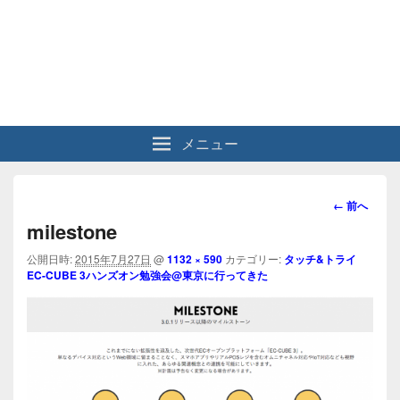
メニュー
画
← 前へ
像
milestone
ナ
ビ
公開日時:
2015年7月27日
@
1132 × 590
カテゴリー:
タッチ&トライ
EC-CUBE 3ハンズオン勉強会@東京に行ってきた
ゲ
ー
シ
ョ
ン