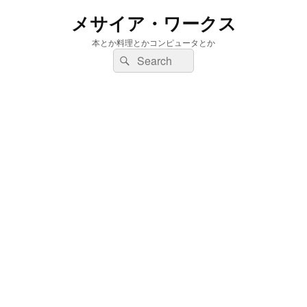
メサイア・ワークス
本とか料理とかコンピュータとか
検
検
索:
索