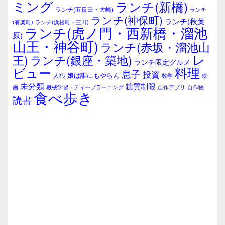
エ
ミング
ランチ(新橋)
ランチ(五反田・大崎)
ランチ
リ
ランチ(神保町)
ア
ランチ(秋葉
(有楽町)
ランチ(浜松町・三田)
ランチ(虎ノ門・西新橋・溜池
原)
山王・神谷町)
ランチ(赤坂・溜池山
レ
王)
ランチ(銀座・築地)
ランチ限定グルメ
料理
ビュー
息子
投資
娘は誰にもやらん
人狼
数学
映
未分類
糖質制限
画
自作アプリ
自作物
機械学習・ディープラーニング
食べ歩き
読書