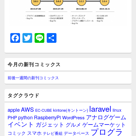
F
T
Li
共
a
wi
n
有
c
tt
e
メ
e
er
今月の新刊コミックス
イ
ン
b
サ
前後一週間の新刊コミックス
イ
o
ド
o
バ
タグクラウド
ー
k
ウ
laravel
AWS
apple
ィ
linux
kintone(キントーン)
EC-CUBE
ジ
アナログゲーム
RaspberryPi
python
PHP
WordPress
ェ
イベント
ガジェット
ゲームマーケット
グルメ
ッ
プログラ
ト
スマホ
コミック
データベース
テレビ番組