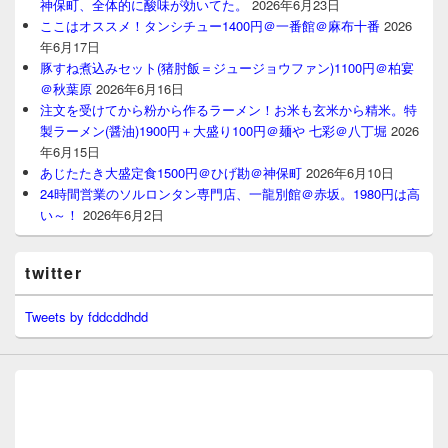
神保町、全体的に酸味が効いてた。
2026年6月23日
ここはオススメ！タンシチュー1400円＠一番館＠麻布十番
2026
年6月17日
豚すね煮込みセット(猪肘飯＝ジュージョウファン)1100円＠柏宴
＠秋葉原
2026年6月16日
注文を受けてから粉から作るラーメン！お米も玄米から精米。特
製ラーメン(醤油)1900円＋大盛り100円＠麺や 七彩＠八丁堀
2026
年6月15日
あじたたき大盛定食1500円＠ひげ勘＠神保町
2026年6月10日
24時間営業のソルロンタン専門店、一龍別館＠赤坂。1980円は高
い～！
2026年6月2日
twitter
Tweets by fddcddhdd