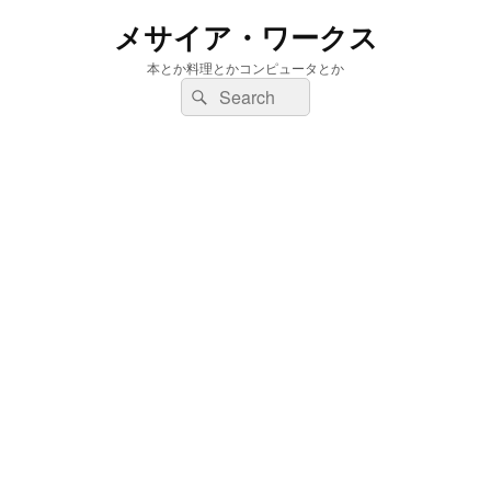
メサイア・ワークス
本とか料理とかコンピュータとか
検
検
索:
索