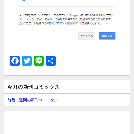
F
T
Li
共
a
wi
n
有
c
tt
e
メ
e
er
今月の新刊コミックス
イ
ン
b
サ
前後一週間の新刊コミックス
イ
o
ド
o
バ
ー
k
ウ
ィ