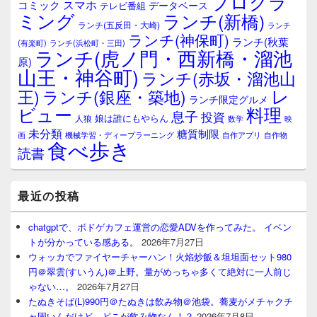
プログラ
スマホ
コミック
データベース
テレビ番組
ミング
ランチ(新橋)
ランチ(五反田・大崎)
ランチ
ランチ(神保町)
ランチ(秋葉
(有楽町)
ランチ(浜松町・三田)
ランチ(虎ノ門・西新橋・溜池
原)
山王・神谷町)
ランチ(赤坂・溜池山
レ
王)
ランチ(銀座・築地)
ランチ限定グルメ
料理
ビュー
息子
投資
娘は誰にもやらん
人狼
数学
映
未分類
糖質制限
画
自作アプリ
自作物
機械学習・ディープラーニング
食べ歩き
読書
最近の投稿
chatgptで、ボドゲカフェ運営の恋愛ADVを作ってみた。 イベン
トが分かっている感ある。
2026年7月27日
ウォッカでファイヤーチャーハン！火焰炒飯＆坦坦面セット980
円＠翠雲(すいうん)＠上野。量がめっちゃ多くて絶対に一人前じ
ゃない…。
2026年7月27日
たぬきそば(L)990円＠たぬきは飲み物＠池袋。蕎麦がメチャクチ
ャ固いんだけど、どこが飲み物なん！？
2026年7月8日