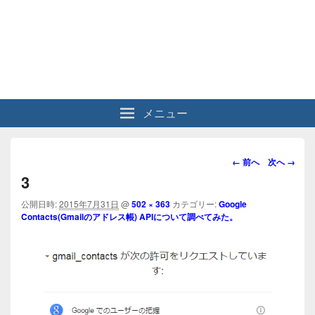
メニュー
画
← 前へ
次へ →
像
3
ナ
ビ
公開日時:
2015年7月31日
@
502 × 363
カテゴリー:
Google
Contacts(Gmailのアドレス帳) APIについて調べてみた。
ゲ
ー
シ
ョ
ン