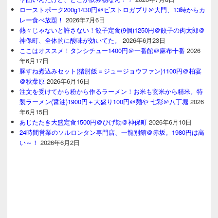
ローストポーク200g1430円＠ビストロガブリ＠大門、13時からカ
レー食べ放題！
2026年7月6日
熱々じゃないと許さない！餃子定食(9個)1250円＠餃子の肉太郎＠
神保町、全体的に酸味が効いてた。
2026年6月23日
ここはオススメ！タンシチュー1400円＠一番館＠麻布十番
2026
年6月17日
豚すね煮込みセット(猪肘飯＝ジュージョウファン)1100円＠柏宴
＠秋葉原
2026年6月16日
注文を受けてから粉から作るラーメン！お米も玄米から精米。特
製ラーメン(醤油)1900円＋大盛り100円＠麺や 七彩＠八丁堀
2026
年6月15日
あじたたき大盛定食1500円＠ひげ勘＠神保町
2026年6月10日
24時間営業のソルロンタン専門店、一龍別館＠赤坂。1980円は高
い～！
2026年6月2日