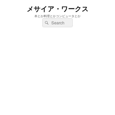
メサイア・ワークス
本とか料理とかコンピュータとか
検
検
索:
索