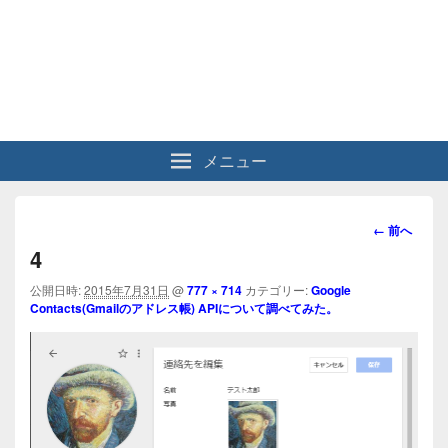
メニュー
画
← 前へ
像
4
ナ
ビ
公開日時:
2015年7月31日
@
777 × 714
カテゴリー:
Google
Contacts(Gmailのアドレス帳) APIについて調べてみた。
ゲ
ー
シ
ョ
ン