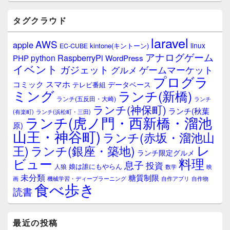
タグクラウド
laravel
AWS
apple
linux
kintone(キントーン)
EC-CUBE
アナログゲーム
RaspberryPi
python
PHP
WordPress
イベント
ガジェット
ゲームマーケット
グルメ
プログラ
スマホ
コミック
データベース
テレビ番組
ミング
ランチ(新橋)
ランチ(五反田・大崎)
ランチ
ランチ(神保町)
ランチ(秋葉
(有楽町)
ランチ(浜松町・三田)
ランチ(虎ノ門・西新橋・溜池
原)
山王・神谷町)
ランチ(赤坂・溜池山
レ
王)
ランチ(銀座・築地)
ランチ限定グルメ
料理
ビュー
息子
投資
娘は誰にもやらん
人狼
数学
映
未分類
糖質制限
画
自作アプリ
自作物
機械学習・ディープラーニング
食べ歩き
読書
最近の投稿