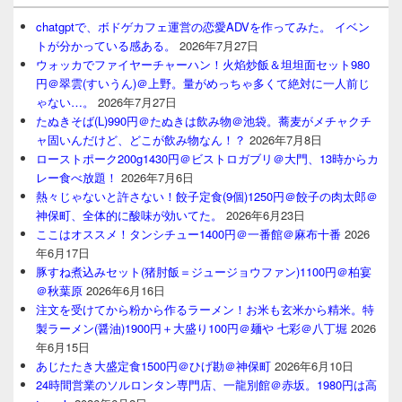
chatgptで、ボドゲカフェ運営の恋愛ADVを作ってみた。 イベン
トが分かっている感ある。
2026年7月27日
ウォッカでファイヤーチャーハン！火焰炒飯＆坦坦面セット980
円＠翠雲(すいうん)＠上野。量がめっちゃ多くて絶対に一人前じ
ゃない…。
2026年7月27日
たぬきそば(L)990円＠たぬきは飲み物＠池袋。蕎麦がメチャクチ
ャ固いんだけど、どこが飲み物なん！？
2026年7月8日
ローストポーク200g1430円＠ビストロガブリ＠大門、13時からカ
レー食べ放題！
2026年7月6日
熱々じゃないと許さない！餃子定食(9個)1250円＠餃子の肉太郎＠
神保町、全体的に酸味が効いてた。
2026年6月23日
ここはオススメ！タンシチュー1400円＠一番館＠麻布十番
2026
年6月17日
豚すね煮込みセット(猪肘飯＝ジュージョウファン)1100円＠柏宴
＠秋葉原
2026年6月16日
注文を受けてから粉から作るラーメン！お米も玄米から精米。特
製ラーメン(醤油)1900円＋大盛り100円＠麺や 七彩＠八丁堀
2026
年6月15日
あじたたき大盛定食1500円＠ひげ勘＠神保町
2026年6月10日
24時間営業のソルロンタン専門店、一龍別館＠赤坂。1980円は高