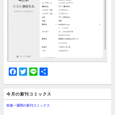
F
T
Li
共
a
wi
n
有
c
tt
e
メ
e
er
今月の新刊コミックス
イ
ン
b
サ
前後一週間の新刊コミックス
イ
o
ド