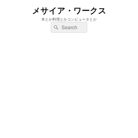
メサイア・ワークス
本とか料理とかコンピュータとか
検
検
索:
索