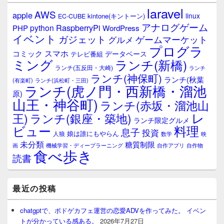
laravel
AWS
apple
linux
kintone(キントーン)
EC-CUBE
アナログゲーム
RaspberryPi
python
PHP
WordPress
イベント
ガジェット
ゲームマーケット
グルメ
プログラ
スマホ
コミック
データベース
テレビ番組
ミング
ランチ(新橋)
ランチ(五反田・大崎)
ランチ
ランチ(神保町)
ランチ(秋葉
(有楽町)
ランチ(浜松町・三田)
ランチ(虎ノ門・西新橋・溜池
原)
山王・神谷町)
ランチ(赤坂・溜池山
レ
王)
ランチ(銀座・築地)
ランチ限定グルメ
料理
ビュー
息子
投資
娘は誰にもやらん
人狼
数学
映
未分類
糖質制限
画
自作アプリ
自作物
機械学習・ディープラーニング
食べ歩き
読書
最近の投稿
chatgptで、ボドゲカフェ運営の恋愛ADVを作ってみた。 イベン
トが分かっている感ある。
2026年7月27日