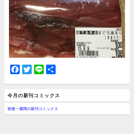
F
T
Li
共
a
wi
n
有
c
tt
e
メ
e
er
今月の新刊コミックス
イ
ン
b
サ
前後一週間の新刊コミックス
イ
o
ド
o
バ
ー