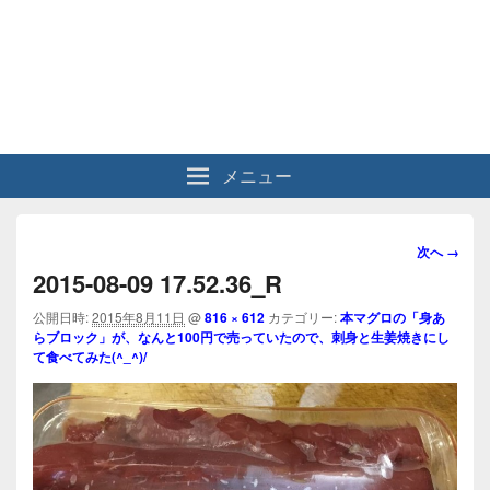
メニュー
画
次へ →
像
2015-08-09 17.52.36_R
ナ
ビ
公開日時:
2015年8月11日
@
816 × 612
カテゴリー:
本マグロの「身あ
らブロック」が、なんと100円で売っていたので、刺身と生姜焼きにし
ゲ
て食べてみた(^_^)/
ー
シ
ョ
ン