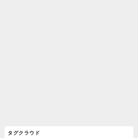
k
ウ
ィ
ジ
ェ
ッ
ト
エ
リ
ア
タグクラウド