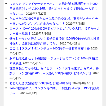
ウォッカでファイヤーチャーハン！火焰炒飯＆坦坦面セット980
円＠翠雲(すいうん)＠上野。量がめっちゃ多くて絶対に一人前じ
ゃない…。
2026年7月27日
たぬきそば(L)990円＠たぬきは飲み物＠池袋。蕎麦がメチャクチ
ャ固いんだけど、どこが飲み物なん！？
2026年7月8日
ローストポーク200g1430円＠ビストロガブリ＠大門、13時からカ
レー食べ放題！
2026年7月6日
熱々じゃないと許さない！餃子定食(9個)1250円＠餃子の肉太郎＠
神保町、全体的に酸味が効いてた。
2026年6月23日
ここはオススメ！タンシチュー1400円＠一番館＠麻布十番
2026
年6月17日
豚すね煮込みセット(猪肘飯＝ジュージョウファン)1100円＠柏宴
＠秋葉原
2026年6月16日
注文を受けてから粉から作るラーメン！お米も玄米から精米。特
製ラーメン(醤油)1900円＋大盛り100円＠麺や 七彩＠八丁堀
2026
年6月15日
あじたたき大盛定食1500円＠ひげ勘＠神保町
2026年6月10日
24時間営業のソルロンタン専門店、一龍別館＠赤坂。1980円は高
い～！
2026年6月2日