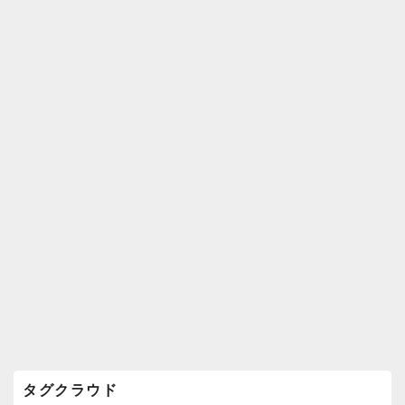
k
ウ
ィ
ジ
ェ
ッ
ト
エ
リ
ア
タグクラウド