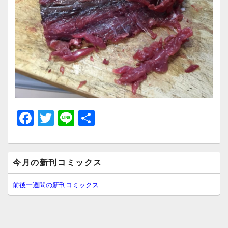
F
T
Li
共
a
wi
n
有
c
tt
e
メ
e
er
今月の新刊コミックス
イ
ン
b
サ
前後一週間の新刊コミックス
イ
o
ド
o
バ
ー