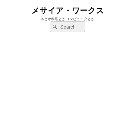
メサイア・ワークス
本とか料理とかコンピュータとか
検
検
索:
索