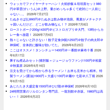
ウォッカでファイヤーチャーハン！火焰炒飯＆坦坦面セット980
円＠翠雲(すいうん)＠上野。量がめっちゃ多くて絶対に一人前じ
ゃない…。
2026年7月27日
たぬきそば(L)990円＠たぬきは飲み物＠池袋。蕎麦がメチャクチ
ャ固いんだけど、どこが飲み物なん！？
2026年7月8日
ローストポーク200g1430円＠ビストロガブリ＠大門、13時からカ
レー食べ放題！
2026年7月6日
熱々じゃないと許さない！餃子定食(9個)1250円＠餃子の肉太郎＠
神保町、全体的に酸味が効いてた。
2026年6月23日
ここはオススメ！タンシチュー1400円＠一番館＠麻布十番
2026
年6月17日
豚すね煮込みセット(猪肘飯＝ジュージョウファン)1100円＠柏宴
＠秋葉原
2026年6月16日
注文を受けてから粉から作るラーメン！お米も玄米から精米。特
製ラーメン(醤油)1900円＋大盛り100円＠麺や 七彩＠八丁堀
2026
年6月15日
あじたたき大盛定食1500円＠ひげ勘＠神保町
2026年6月10日
24時間営業のソルロンタン専門店、一龍別館＠赤坂。1980円は高
い～！
2026年6月2日