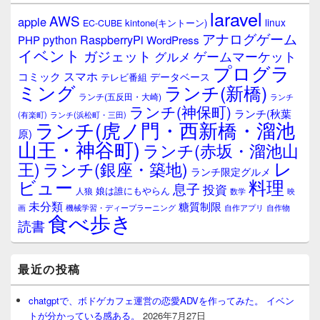
laravel
AWS
apple
linux
kintone(キントーン)
EC-CUBE
アナログゲーム
RaspberryPi
python
PHP
WordPress
イベント
ガジェット
ゲームマーケット
グルメ
プログラ
スマホ
コミック
データベース
テレビ番組
ミング
ランチ(新橋)
ランチ(五反田・大崎)
ランチ
ランチ(神保町)
ランチ(秋葉
(有楽町)
ランチ(浜松町・三田)
ランチ(虎ノ門・西新橋・溜池
原)
山王・神谷町)
ランチ(赤坂・溜池山
レ
王)
ランチ(銀座・築地)
ランチ限定グルメ
料理
ビュー
息子
投資
娘は誰にもやらん
人狼
数学
映
未分類
糖質制限
画
自作アプリ
自作物
機械学習・ディープラーニング
食べ歩き
読書
最近の投稿
chatgptで、ボドゲカフェ運営の恋愛ADVを作ってみた。 イベン
トが分かっている感ある。
2026年7月27日