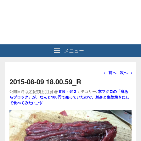
メニュー
画
← 前へ
次へ →
像
2015-08-09 18.00.59_R
ナ
ビ
公開日時:
2015年8月11日
@
816 × 612
カテゴリー:
本マグロの「身あ
らブロック」が、なんと100円で売っていたので、刺身と生姜焼きにし
ゲ
て食べてみた(^_^)/
ー
シ
ョ
ン