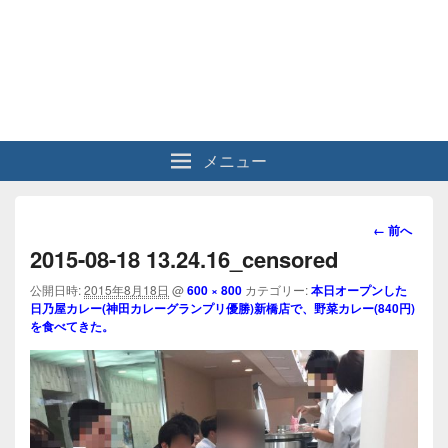
メニュー
画
← 前へ
像
2015-08-18 13.24.16_censored
ナ
ビ
公開日時:
2015年8月18日
@
600 × 800
カテゴリー:
本日オープンした
日乃屋カレー(神田カレーグランプリ優勝)新橋店で、野菜カレー(840円)
ゲ
を食べてきた。
ー
シ
ョ
ン