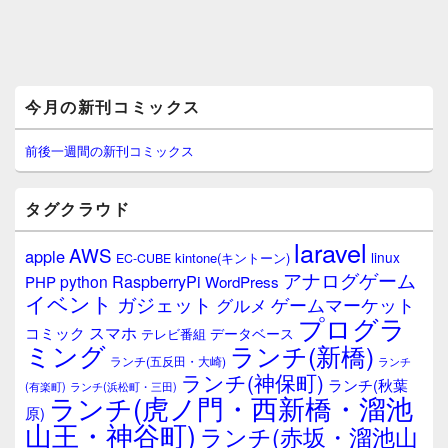
メ
今月の新刊コミックス
イ
ン
サ
前後一週間の新刊コミックス
イ
ド
バ
タグクラウド
ー
ウ
laravel
AWS
apple
ィ
linux
kintone(キントーン)
EC-CUBE
ジ
アナログゲーム
RaspberryPi
python
PHP
WordPress
ェ
イベント
ガジェット
ゲームマーケット
グルメ
ッ
プログラ
ト
スマホ
コミック
データベース
テレビ番組
エ
ミング
ランチ(新橋)
ランチ(五反田・大崎)
ランチ
リ
ランチ(神保町)
ア
ランチ(秋葉
(有楽町)
ランチ(浜松町・三田)
ランチ(虎ノ門・西新橋・溜池
原)
山王・神谷町)
ランチ(赤坂・溜池山