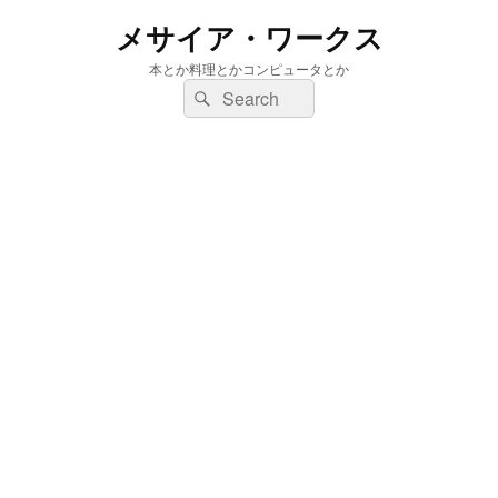
メサイア・ワークス
本とか料理とかコンピュータとか
検
検
索:
索