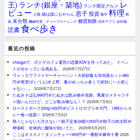
レ
王)
ランチ(銀座・築地)
ランチ限定グルメ
料理
ビュー
息子
投資
娘は誰にもやらん
人狼
数学
映
未分類
糖質制限
画
自作アプリ
自作物
機械学習・ディープラーニング
食べ歩き
読書
最近の投稿
chatgptで、ボドゲカフェ運営の恋愛ADVを作ってみた。 イベン
トが分かっている感ある。
2026年7月27日
ウォッカでファイヤーチャーハン！火焰炒飯＆坦坦面セット980
円＠翠雲(すいうん)＠上野。量がめっちゃ多くて絶対に一人前じ
ゃない…。
2026年7月27日
たぬきそば(L)990円＠たぬきは飲み物＠池袋。蕎麦がメチャクチ
ャ固いんだけど、どこが飲み物なん！？
2026年7月8日
ローストポーク200g1430円＠ビストロガブリ＠大門、13時からカ
レー食べ放題！
2026年7月6日
熱々じゃないと許さない！餃子定食(9個)1250円＠餃子の肉太郎＠
神保町、全体的に酸味が効いてた。
2026年6月23日
ここはオススメ！タンシチュー1400円＠一番館＠麻布十番
2026