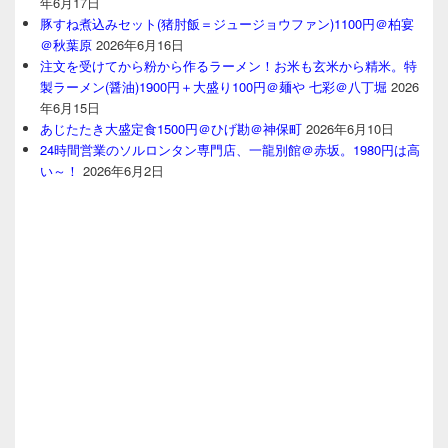
年6月17日
豚すね煮込みセット(猪肘飯＝ジュージョウファン)1100円＠柏宴
＠秋葉原
2026年6月16日
注文を受けてから粉から作るラーメン！お米も玄米から精米。特
製ラーメン(醤油)1900円＋大盛り100円＠麺や 七彩＠八丁堀
2026
年6月15日
あじたたき大盛定食1500円＠ひげ勘＠神保町
2026年6月10日
24時間営業のソルロンタン専門店、一龍別館＠赤坂。1980円は高
い～！
2026年6月2日