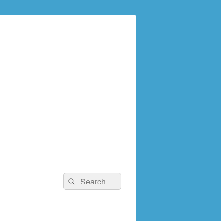
検
検
索:
索