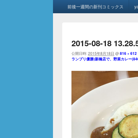
メ
前後一週間の新刊コミックス
y
イ
ン
メ
ニ
ュ
2015-08-18 13.28
ー
公開日時:
2015年8月18日
@
816 × 612
ランプリ優勝)新橋店で、野菜カレー(84