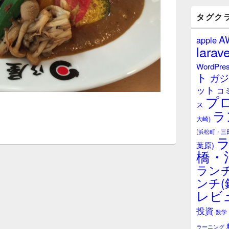
バ
ー
タグク
ウ
ィ
A
apple
ジ
larave
ェ
ッ
WordPre
ト
ト
ガジ
エ
ット
リ
コ
プ
ア
ス
ラ
大崎)
(浜松町・三
葉原)
橋・
ランチ
ンチ(
レビ
投資
数学
ラーニング