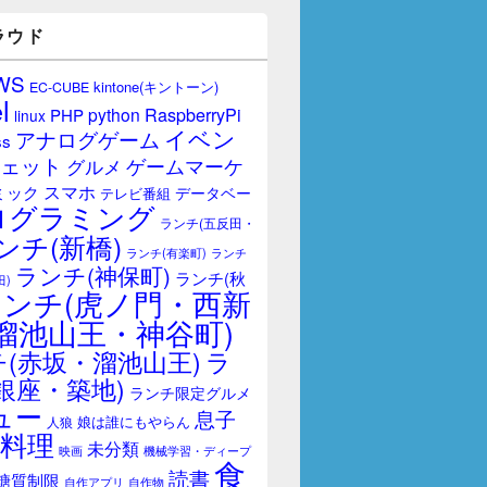
ラウド
WS
kintone(キントーン)
EC-CUBE
l
RaspberryPi
python
PHP
linux
イベン
アナログゲーム
ss
ェット
ゲームマーケ
グルメ
スマホ
ミック
データベー
テレビ番組
ログラミング
ランチ(五反田・
ンチ(新橋)
ランチ(有楽町)
ランチ
ランチ(神保町)
ランチ(秋
田)
ランチ(虎ノ門・西新
溜池山王・神谷町)
(赤坂・溜池山王)
ラ
銀座・築地)
ランチ限定グルメ
ュー
息子
娘は誰にもやらん
人狼
料理
未分類
映画
機械学習・ディープ
食
読書
糖質制限
自作アプリ
自作物