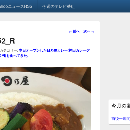
ahooニュースRSS
今週のテレビ番組
画
← 前へ
次へ →
像
.52_R
ナ
ビ
カテゴリー:
本日オープンした日乃屋カレー(神田カレーグ
ゲ
0円)を食べてきた。
ー
シ
ョ
ン
メ
今月の
イ
ン
サ
前後一週
イ
ド