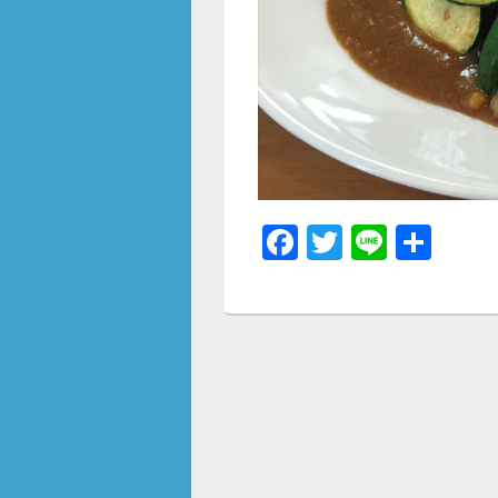
F
T
Li
共
a
wi
n
有
c
tt
e
e
er
b
o
o
k