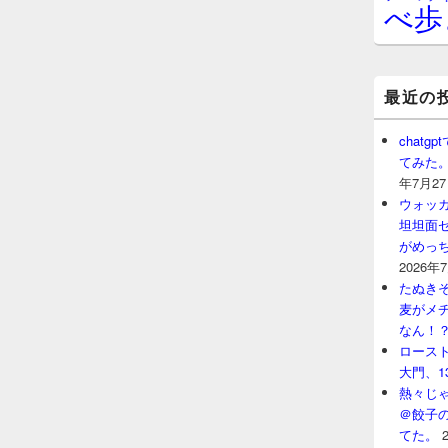
べ歩
最近の
chat
てみた
年7月2
ウォッ
坦坦面セ
がめっ
2026年
たぬきそ
麦がメ
なん！
ロースト
大門、1
熱々じゃ
＠餃子
てた。