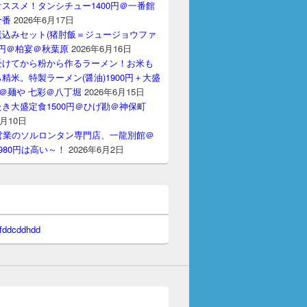
ススメ！タンシチュー1400円＠一番館
十番
2026年6月17日
煮込みセット(猪肘飯＝ジュージョウファ
00円＠柏宴＠秋葉原
2026年6月16日
受けてから粉から作るラーメン！お米も
精米。特製ラーメン(醤油)1900円＋大盛
円＠麺や 七彩＠八丁堀
2026年6月15日
き大盛定食1500円＠ひげ勘＠神保町
6月10日
間営業のソルロンタン専門店、一龍別館＠
980円は高い～！
2026年6月2日
 fddcddhdd