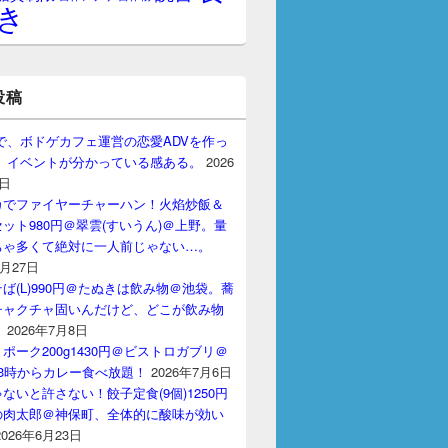
き
投稿
gptで、ボドゲカフェ運営の恋愛ADVを作っ
。 イベントが分かっている感ある。
2026
7日
カでファイヤーチャーハン！火焰炒飯＆
ット980円＠翠雲(すいうん)＠上野。量
ちゃ多くて絶対に一人前じゃない…。
7月27日
ば(L)990円＠たぬきは飲み物＠池袋。蕎
チャクチャ固いんだけど、どこが飲み物
？
2026年7月8日
ポーク200g1430円＠ビストロガブリ＠
3時からカレー食べ放題！
2026年7月6日
ないと許さない！餃子定食(9個)1250円
の肉太郎＠神保町、全体的に酸味が効い
2026年6月23日