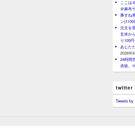
ここはオ
＠麻布
豚すね
ン)11
注文を
玄米から
り100
あじたた
2026年
24時
赤坂。1
twitter
Tweets by