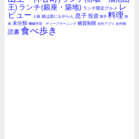
レ
王)
ランチ(銀座・築地)
ランチ限定グルメ
料理
ビュー
息子
投資
娘は誰にもやらん
人狼
数学
映
未分類
糖質制限
画
自作アプリ
自作物
機械学習・ディープラーニング
食べ歩き
読書