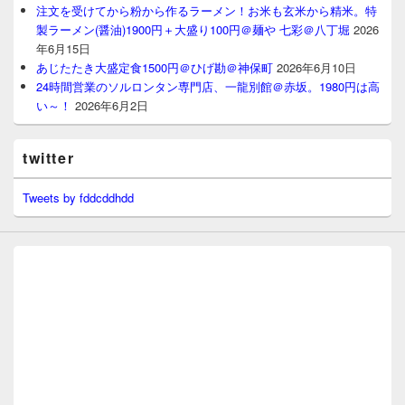
注文を受けてから粉から作るラーメン！お米も玄米から精米。特
製ラーメン(醤油)1900円＋大盛り100円＠麺や 七彩＠八丁堀
2026
年6月15日
あじたたき大盛定食1500円＠ひげ勘＠神保町
2026年6月10日
24時間営業のソルロンタン専門店、一龍別館＠赤坂。1980円は高
い～！
2026年6月2日
twitter
Tweets by fddcddhdd