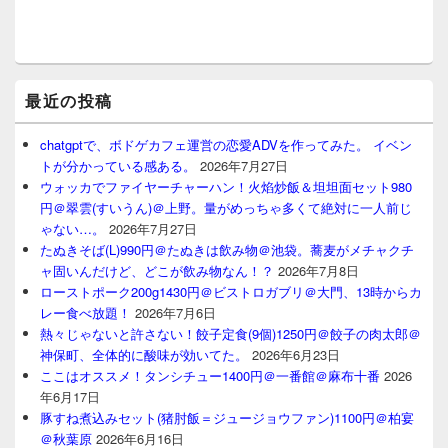
最近の投稿
chatgptで、ボドゲカフェ運営の恋愛ADVを作ってみた。 イベン
トが分かっている感ある。
2026年7月27日
ウォッカでファイヤーチャーハン！火焰炒飯＆坦坦面セット980
円＠翠雲(すいうん)＠上野。量がめっちゃ多くて絶対に一人前じ
ゃない…。
2026年7月27日
たぬきそば(L)990円＠たぬきは飲み物＠池袋。蕎麦がメチャクチ
ャ固いんだけど、どこが飲み物なん！？
2026年7月8日
ローストポーク200g1430円＠ビストロガブリ＠大門、13時からカ
レー食べ放題！
2026年7月6日
熱々じゃないと許さない！餃子定食(9個)1250円＠餃子の肉太郎＠
神保町、全体的に酸味が効いてた。
2026年6月23日
ここはオススメ！タンシチュー1400円＠一番館＠麻布十番
2026
年6月17日
豚すね煮込みセット(猪肘飯＝ジュージョウファン)1100円＠柏宴
＠秋葉原
2026年6月16日