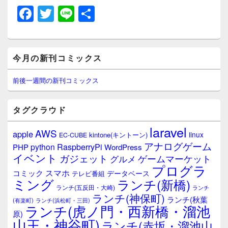
F
T
Li
共
a
wi
n
有
c
tt
e
メ
e
er
今月の新刊コミックス
イ
ン
b
サ
前後一週間の新刊コミックス
イ
o
ド
o
バ
タグクラウド
ー
k
ウ
laravel
AWS
apple
ィ
linux
kintone(キントーン)
EC-CUBE
ジ
アナログゲーム
RaspberryPi
python
PHP
WordPress
ェ
イベント
ガジェット
ゲームマーケット
グルメ
ッ
プログラ
ト
スマホ
コミック
データベース
テレビ番組
エ
ミング
ランチ(新橋)
ランチ(五反田・大崎)
ランチ
リ
ランチ(神保町)
ア
ランチ(秋葉
(有楽町)
ランチ(浜松町・三田)
ランチ(虎ノ門・西新橋・溜池
原)
山王・神谷町)
ランチ(赤坂・溜池山