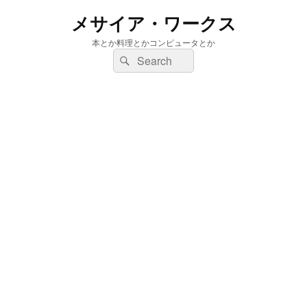
メサイア・ワークス
本とか料理とかコンピュータとか
検
検
索:
索