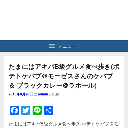
メニュー
たまにはアキバB級グルメ食べ歩き(ポ
テトケバブ＠モーゼスさんのケバブ
＆ ブラックカレー＠ラホール)
2015年8月28日
に
admin
が投稿
F
T
Li
共
a
wi
n
有
たまにはアキバB級グルメ食べ歩き(ポテトケバブ＠モ