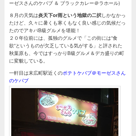
c
tt
e
ーゼスさんのケバブ ＆ ブラックカレー＠ラホール)
e
er
８月の天気は
炎天下or雨という地獄の二択
しかなかっ
b
たけど、久々に暑くも寒くもなく良い感じの気候だっ
o
たのでアキバB級グルメを堪能！
o
２０年位前には、孤独のグルメで「この街には”食
欲”というものが欠乏している気がする」と評された
k
秋葉原も、今ではすっかりB級グルメ＆デカ盛りの町
に変貌している。
一軒目は末広町駅近くの
ポテトケバブ＠モーゼスさん
のケバブ