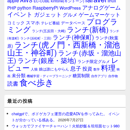
apple
ィ
linux
kintone(キントーン)
EC-CUBE
ジ
アナログゲーム
RaspberryPi
python
PHP
WordPress
ェ
イベント
ガジェット
ゲームマーケット
グルメ
ッ
プログラ
ト
スマホ
コミック
データベース
テレビ番組
エ
ミング
ランチ(新橋)
ランチ(五反田・大崎)
ランチ
リ
ランチ(神保町)
ア
ランチ(秋葉
(有楽町)
ランチ(浜松町・三田)
ランチ(虎ノ門・西新橋・溜池
原)
山王・神谷町)
ランチ(赤坂・溜池山
レ
王)
ランチ(銀座・築地)
ランチ限定グルメ
料理
ビュー
息子
投資
娘は誰にもやらん
人狼
数学
映
未分類
糖質制限
画
自作アプリ
自作物
機械学習・ディープラーニング
食べ歩き
読書
最近の投稿
chatgptで、ボドゲカフェ運営の恋愛ADVを作ってみた。 イベン
トが分かっている感ある。
2026年7月27日
ウォッカでファイヤーチャーハン！火焰炒飯＆坦坦面セット980