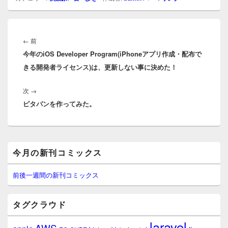
投
稿
前
←
前
ナ
今年のiOS Developer Program(iPhoneアプリ作成・配布で
の
ビ
きる開発者ライセンス)は、更新しない事に決めた！
投
ゲ
稿:
ー
次
次
→
シ
ピタパンを作ってみた。
の
ョ
投
ン
稿:
メ
今月の新刊コミックス
イ
ン
サ
前後一週間の新刊コミックス
イ
ド
バ
タグクラウド
ー
ウ
laravel
AWS