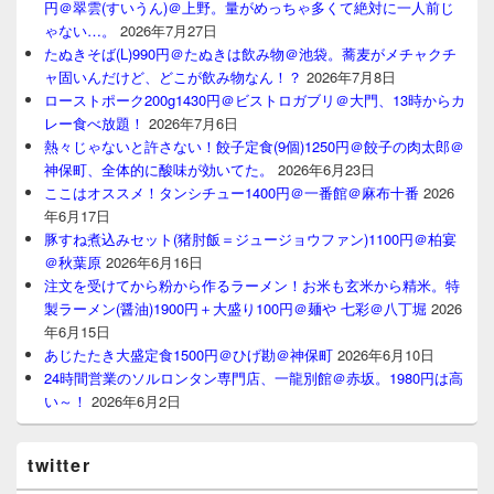
円＠翠雲(すいうん)＠上野。量がめっちゃ多くて絶対に一人前じ
ゃない…。
2026年7月27日
たぬきそば(L)990円＠たぬきは飲み物＠池袋。蕎麦がメチャクチ
ャ固いんだけど、どこが飲み物なん！？
2026年7月8日
ローストポーク200g1430円＠ビストロガブリ＠大門、13時からカ
レー食べ放題！
2026年7月6日
熱々じゃないと許さない！餃子定食(9個)1250円＠餃子の肉太郎＠
神保町、全体的に酸味が効いてた。
2026年6月23日
ここはオススメ！タンシチュー1400円＠一番館＠麻布十番
2026
年6月17日
豚すね煮込みセット(猪肘飯＝ジュージョウファン)1100円＠柏宴
＠秋葉原
2026年6月16日
注文を受けてから粉から作るラーメン！お米も玄米から精米。特
製ラーメン(醤油)1900円＋大盛り100円＠麺や 七彩＠八丁堀
2026
年6月15日
あじたたき大盛定食1500円＠ひげ勘＠神保町
2026年6月10日
24時間営業のソルロンタン専門店、一龍別館＠赤坂。1980円は高
い～！
2026年6月2日
twitter