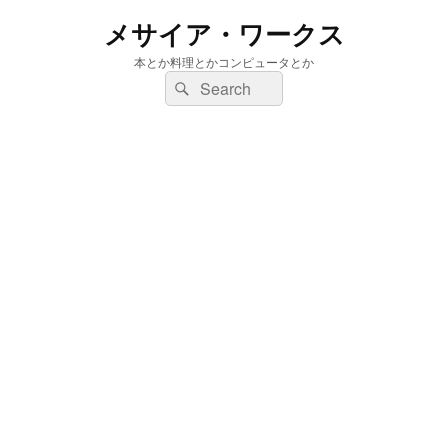
メサイア・ワークス
本とか料理とかコンピュータとか
検
検
索:
索