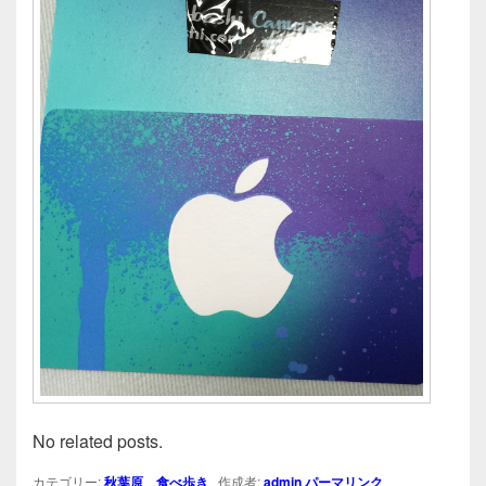
No related posts.
カテゴリー:
秋葉原
、
食べ歩き
作成者:
admin
パーマリンク