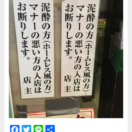
F
T
Li
共