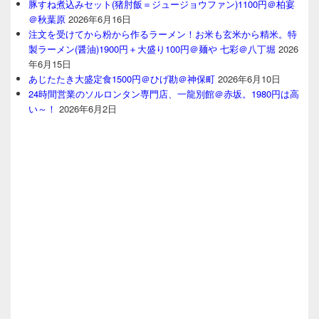
豚すね煮込みセット(猪肘飯＝ジュージョウファン)1100円＠柏宴
＠秋葉原
2026年6月16日
注文を受けてから粉から作るラーメン！お米も玄米から精米。特
製ラーメン(醤油)1900円＋大盛り100円＠麺や 七彩＠八丁堀
2026
年6月15日
あじたたき大盛定食1500円＠ひげ勘＠神保町
2026年6月10日
24時間営業のソルロンタン専門店、一龍別館＠赤坂。1980円は高
い～！
2026年6月2日