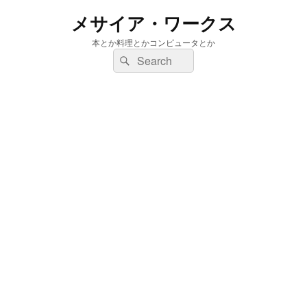
メサイア・ワークス
本とか料理とかコンピュータとか
検
検
索:
索