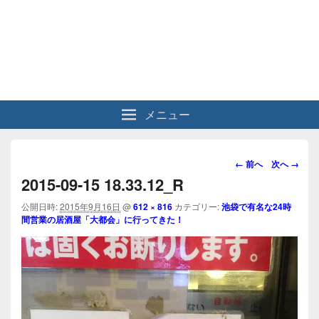
メニュー
画
← 前へ
次へ →
像
2015-09-15 18.33.12_R
ナ
ビ
公開日時:
2015年9月16日
@
612 × 816
カテゴリー:
池袋で有名な24時
間営業の居酒屋「大都会」に行ってきた！
ゲ
ー
シ
ョ
ン