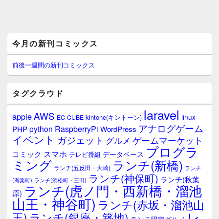
メ
今月の新刊コミックス
イ
ン
サ
前後一週間の新刊コミックス
イ
ド
バ
タグクラウド
ー
ウ
laravel
AWS
apple
ィ
linux
kintone(キントーン)
EC-CUBE
ジ
アナログゲーム
RaspberryPi
python
PHP
WordPress
ェ
イベント
ガジェット
ゲームマーケット
グルメ
ッ
プログラ
ト
スマホ
コミック
データベース
テレビ番組
エ
ミング
ランチ(新橋)
ランチ(五反田・大崎)
ランチ
リ
ランチ(神保町)
ア
ランチ(秋葉
(有楽町)
ランチ(浜松町・三田)
ランチ(虎ノ門・西新橋・溜池
原)
山王・神谷町)
ランチ(赤坂・溜池山
レ
王)
ランチ(銀座・築地)