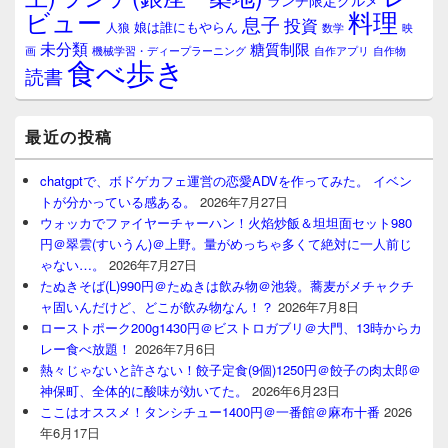
ランチ限定グルメ
料理
ビュー
息子
投資
娘は誰にもやらん
人狼
数学
映
未分類
糖質制限
画
自作アプリ
自作物
機械学習・ディープラーニング
食べ歩き
読書
最近の投稿
chatgptで、ボドゲカフェ運営の恋愛ADVを作ってみた。 イベン
トが分かっている感ある。
2026年7月27日
ウォッカでファイヤーチャーハン！火焰炒飯＆坦坦面セット980
円＠翠雲(すいうん)＠上野。量がめっちゃ多くて絶対に一人前じ
ゃない…。
2026年7月27日
たぬきそば(L)990円＠たぬきは飲み物＠池袋。蕎麦がメチャクチ
ャ固いんだけど、どこが飲み物なん！？
2026年7月8日
ローストポーク200g1430円＠ビストロガブリ＠大門、13時からカ
レー食べ放題！
2026年7月6日
熱々じゃないと許さない！餃子定食(9個)1250円＠餃子の肉太郎＠
神保町、全体的に酸味が効いてた。
2026年6月23日
ここはオススメ！タンシチュー1400円＠一番館＠麻布十番
2026
年6月17日