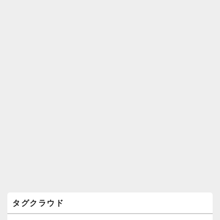
ィ
ジ
ェ
ッ
ト
エ
リ
ア
タグクラウド