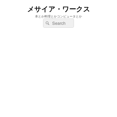
メサイア・ワークス
本とか料理とかコンピュータとか
検
検
索:
索