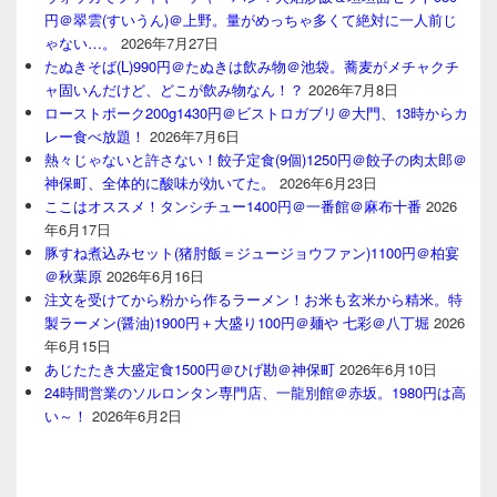
円＠翠雲(すいうん)＠上野。量がめっちゃ多くて絶対に一人前じ
ゃない…。
2026年7月27日
たぬきそば(L)990円＠たぬきは飲み物＠池袋。蕎麦がメチャクチ
ャ固いんだけど、どこが飲み物なん！？
2026年7月8日
ローストポーク200g1430円＠ビストロガブリ＠大門、13時からカ
レー食べ放題！
2026年7月6日
熱々じゃないと許さない！餃子定食(9個)1250円＠餃子の肉太郎＠
神保町、全体的に酸味が効いてた。
2026年6月23日
ここはオススメ！タンシチュー1400円＠一番館＠麻布十番
2026
年6月17日
豚すね煮込みセット(猪肘飯＝ジュージョウファン)1100円＠柏宴
＠秋葉原
2026年6月16日
注文を受けてから粉から作るラーメン！お米も玄米から精米。特
製ラーメン(醤油)1900円＋大盛り100円＠麺や 七彩＠八丁堀
2026
年6月15日
あじたたき大盛定食1500円＠ひげ勘＠神保町
2026年6月10日
24時間営業のソルロンタン専門店、一龍別館＠赤坂。1980円は高
い～！
2026年6月2日