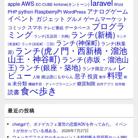
laravel
AWS
apple
linux
kintone(キントーン)
EC-CUBE
アナログゲーム
RaspberryPi
python
PHP
WordPress
イベント
ガジェット
ゲームマーケット
グルメ
プログラ
スマホ
コミック
データベース
テレビ番組
ミング
ランチ(新橋)
ランチ(五反田・大崎)
ランチ
ランチ(神保町)
ランチ(秋葉
(有楽町)
ランチ(浜松町・三田)
ランチ(虎ノ門・西新橋・溜池
原)
山王・神谷町)
ランチ(赤坂・溜池山
レ
王)
ランチ(銀座・築地)
ランチ限定グルメ
料理
ビュー
息子
投資
娘は誰にもやらん
人狼
数学
映
未分類
糖質制限
画
自作アプリ
自作物
機械学習・ディープラーニング
食べ歩き
読書
最近の投稿
chatgptで、ボドゲカフェ運営の恋愛ADVを作ってみた。 イベン
トが分かっている感ある。
2026年7月27日
ウォッカでファイヤーチャーハン！火焰炒飯＆坦坦面セット980