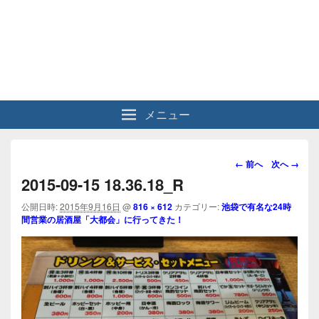
メニュー
画
← 前へ
次へ →
像
2015-09-15 18.36.18_R
ナ
ビ
公開日時:
2015年9月16日
@
816 × 612
カテゴリー:
池袋で有名な24時
間営業の居酒屋「大都会」に行ってきた！
ゲ
ー
シ
ョ
ン