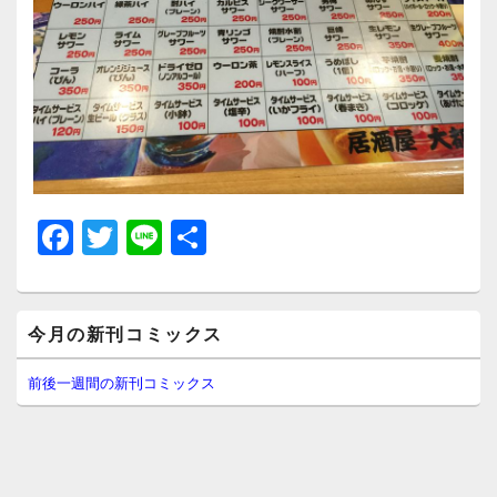
F
T
Li
共
a
wi
n
有
c
tt
e
メ
e
er
今月の新刊コミックス
イ
ン
b
サ
前後一週間の新刊コミックス
イ
o
ド
o
バ
ー
k
ウ