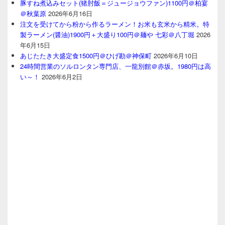
豚すね煮込みセット(猪肘飯＝ジュージョウファン)1100円＠柏宴
＠秋葉原
2026年6月16日
注文を受けてから粉から作るラーメン！お米も玄米から精米。特
製ラーメン(醤油)1900円＋大盛り100円＠麺や 七彩＠八丁堀
2026
年6月15日
あじたたき大盛定食1500円＠ひげ勘＠神保町
2026年6月10日
24時間営業のソルロンタン専門店、一龍別館＠赤坂。1980円は高
い～！
2026年6月2日