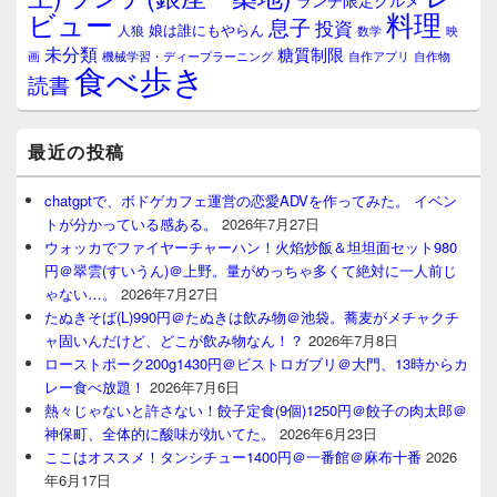
ランチ限定グルメ
料理
ビュー
息子
投資
娘は誰にもやらん
人狼
数学
映
未分類
糖質制限
画
自作アプリ
自作物
機械学習・ディープラーニング
食べ歩き
読書
最近の投稿
chatgptで、ボドゲカフェ運営の恋愛ADVを作ってみた。 イベン
トが分かっている感ある。
2026年7月27日
ウォッカでファイヤーチャーハン！火焰炒飯＆坦坦面セット980
円＠翠雲(すいうん)＠上野。量がめっちゃ多くて絶対に一人前じ
ゃない…。
2026年7月27日
たぬきそば(L)990円＠たぬきは飲み物＠池袋。蕎麦がメチャクチ
ャ固いんだけど、どこが飲み物なん！？
2026年7月8日
ローストポーク200g1430円＠ビストロガブリ＠大門、13時からカ
レー食べ放題！
2026年7月6日
熱々じゃないと許さない！餃子定食(9個)1250円＠餃子の肉太郎＠
神保町、全体的に酸味が効いてた。
2026年6月23日
ここはオススメ！タンシチュー1400円＠一番館＠麻布十番
2026
年6月17日