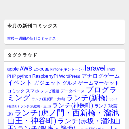
メ
今月の新刊コミックス
イ
ン
サ
前後一週間の新刊コミックス
イ
ド
バ
タグクラウド
ー
ウ
laravel
AWS
apple
ィ
linux
kintone(キントーン)
EC-CUBE
ジ
アナログゲーム
RaspberryPi
python
PHP
WordPress
ェ
イベント
ガジェット
ゲームマーケット
グルメ
ッ
プログラ
ト
スマホ
コミック
データベース
テレビ番組
エ
ミング
ランチ(新橋)
ランチ(五反田・大崎)
ランチ
リ
ランチ(神保町)
ア
ランチ(秋葉
(有楽町)
ランチ(浜松町・三田)
ランチ(虎ノ門・西新橋・溜池
原)
山王・神谷町)
ランチ(赤坂・溜池山
レ
王)
ランチ(銀座・築地)