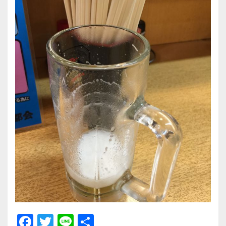
F
T
Li
共