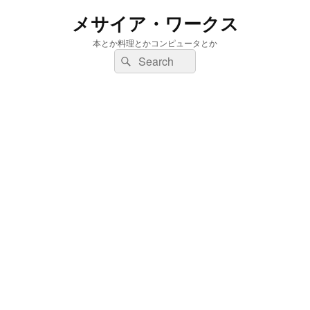
メサイア・ワークス
本とか料理とかコンピュータとか
検
検
索:
索