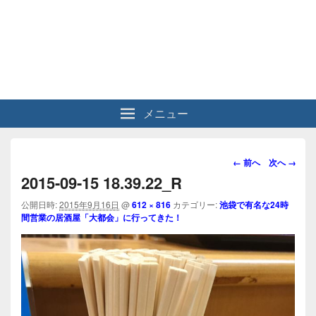
メニュー
画
← 前へ
次へ →
像
2015-09-15 18.39.22_R
ナ
ビ
公開日時:
2015年9月16日
@
612 × 816
カテゴリー:
池袋で有名な24時
間営業の居酒屋「大都会」に行ってきた！
ゲ
ー
シ
ョ
ン