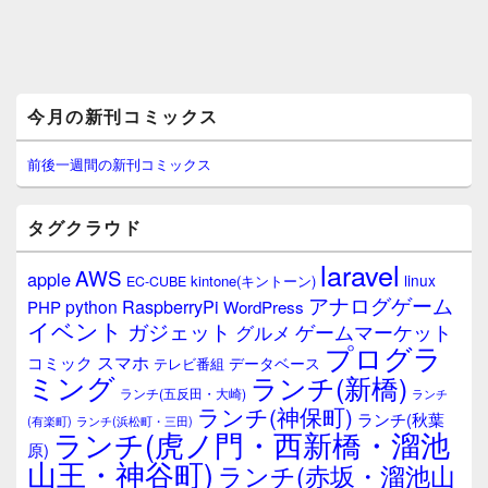
メ
今月の新刊コミックス
イ
ン
サ
前後一週間の新刊コミックス
イ
ド
バ
タグクラウド
ー
ウ
laravel
AWS
apple
ィ
linux
kintone(キントーン)
EC-CUBE
ジ
アナログゲーム
RaspberryPi
python
PHP
WordPress
ェ
イベント
ガジェット
ゲームマーケット
グルメ
ッ
プログラ
ト
スマホ
コミック
データベース
テレビ番組
エ
ミング
ランチ(新橋)
ランチ(五反田・大崎)
ランチ
リ
ランチ(神保町)
ア
ランチ(秋葉
(有楽町)
ランチ(浜松町・三田)
ランチ(虎ノ門・西新橋・溜池
原)
山王・神谷町)
ランチ(赤坂・溜池山