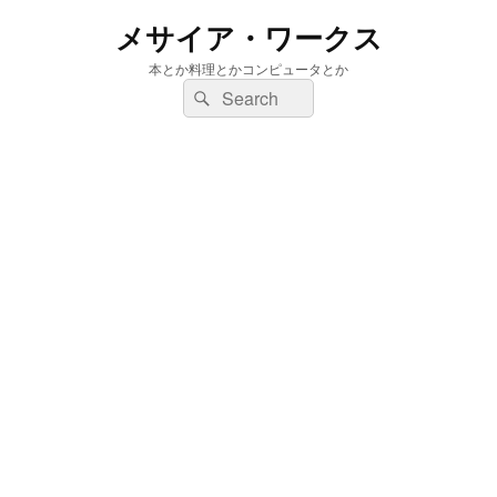
メサイア・ワークス
本とか料理とかコンピュータとか
検
検
索:
索