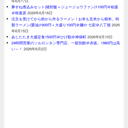
年6月17日
豚すね煮込みセット(猪肘飯＝ジュージョウファン)1100円＠柏宴
＠秋葉原
2026年6月16日
注文を受けてから粉から作るラーメン！お米も玄米から精米。特
製ラーメン(醤油)1900円＋大盛り100円＠麺や 七彩＠八丁堀
2026
年6月15日
あじたたき大盛定食1500円＠ひげ勘＠神保町
2026年6月10日
24時間営業のソルロンタン専門店、一龍別館＠赤坂。1980円は高
い～！
2026年6月2日