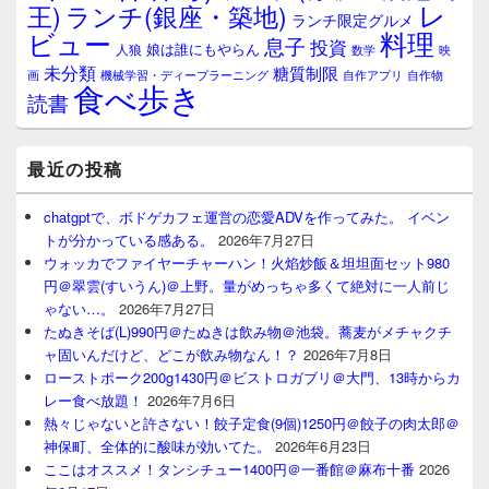
レ
王)
ランチ(銀座・築地)
ランチ限定グルメ
料理
ビュー
息子
投資
娘は誰にもやらん
人狼
数学
映
未分類
糖質制限
画
自作アプリ
自作物
機械学習・ディープラーニング
食べ歩き
読書
最近の投稿
chatgptで、ボドゲカフェ運営の恋愛ADVを作ってみた。 イベン
トが分かっている感ある。
2026年7月27日
ウォッカでファイヤーチャーハン！火焰炒飯＆坦坦面セット980
円＠翠雲(すいうん)＠上野。量がめっちゃ多くて絶対に一人前じ
ゃない…。
2026年7月27日
たぬきそば(L)990円＠たぬきは飲み物＠池袋。蕎麦がメチャクチ
ャ固いんだけど、どこが飲み物なん！？
2026年7月8日
ローストポーク200g1430円＠ビストロガブリ＠大門、13時からカ
レー食べ放題！
2026年7月6日
熱々じゃないと許さない！餃子定食(9個)1250円＠餃子の肉太郎＠
神保町、全体的に酸味が効いてた。
2026年6月23日
ここはオススメ！タンシチュー1400円＠一番館＠麻布十番
2026