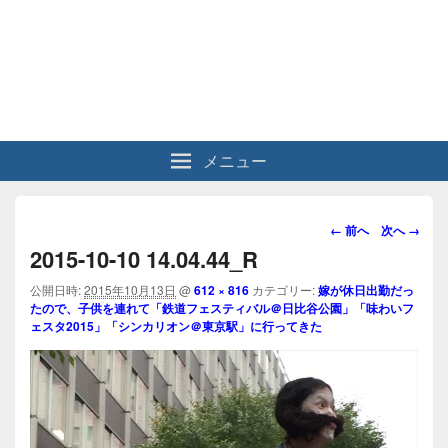
メニュー
画
← 前へ
次へ →
像
2015-10-10 14.04.44_R
ナ
ビ
公開日時:
2015年10月13日
@
612 × 816
カテゴリー:
嫁が休日出勤だっ
たので、子供を連れて「鉄道フェスティバル＠日比谷公園」「味わいフ
ゲ
ェスタ2015」「シンカリオン＠東京駅」に行ってきた
ー
シ
ョ
ン