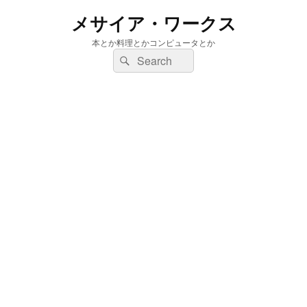
メサイア・ワークス
本とか料理とかコンピュータとか
検
検
索:
索