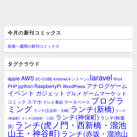
メ
今月の新刊コミックス
イ
ン
サ
前後一週間の新刊コミックス
イ
ド
バ
タグクラウド
ー
ウ
laravel
AWS
apple
ィ
linux
kintone(キントーン)
EC-CUBE
ジ
アナログゲーム
RaspberryPi
python
PHP
WordPress
ェ
イベント
ガジェット
ゲームマーケット
グルメ
ッ
プログラ
ト
スマホ
コミック
データベース
テレビ番組
エ
ミング
ランチ(新橋)
ランチ(五反田・大崎)
ランチ
リ
ランチ(神保町)
ア
ランチ(秋葉
(有楽町)
ランチ(浜松町・三田)
ランチ(虎ノ門・西新橋・溜池
原)
山王・神谷町)
ランチ(赤坂・溜池山