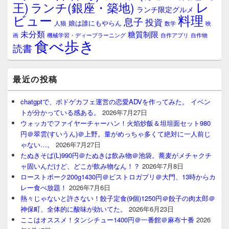
レ
王)
ランチ(銀座・築地)
ランチ限定グルメ
料理
ビュー
息子
投資
娘は誰にもやらん
人狼
数学
映
未分類
糖質制限
画
自作アプリ
自作物
機械学習・ディープラーニング
食べ歩き
読書
最近の投稿
chatgptで、ボドゲカフェ運営の恋愛ADVを作ってみた。 イベン
トが分かっている感ある。
2026年7月27日
ウォッカでファイヤーチャーハン！火焰炒飯＆坦坦面セット980
円＠翠雲(すいうん)＠上野。量がめっちゃ多くて絶対に一人前じ
ゃない…。
2026年7月27日
たぬきそば(L)990円＠たぬきは飲み物＠池袋。蕎麦がメチャクチ
ャ固いんだけど、どこが飲み物なん！？
2026年7月8日
ローストポーク200g1430円＠ビストロガブリ＠大門、13時からカ
レー食べ放題！
2026年7月6日
熱々じゃないと許さない！餃子定食(9個)1250円＠餃子の肉太郎＠
神保町、全体的に酸味が効いてた。
2026年6月23日
ここはオススメ！タンシチュー1400円＠一番館＠麻布十番
2026