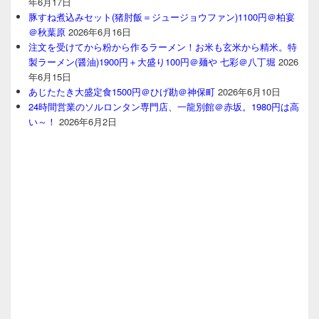
年6月17日
豚すね煮込みセット(猪肘飯＝ジュージョウファン)1100円＠柏宴
＠秋葉原
2026年6月16日
注文を受けてから粉から作るラーメン！お米も玄米から精米。特
製ラーメン(醤油)1900円＋大盛り100円＠麺や 七彩＠八丁堀
2026
年6月15日
あじたたき大盛定食1500円＠ひげ勘＠神保町
2026年6月10日
24時間営業のソルロンタン専門店、一龍別館＠赤坂。1980円は高
い～！
2026年6月2日