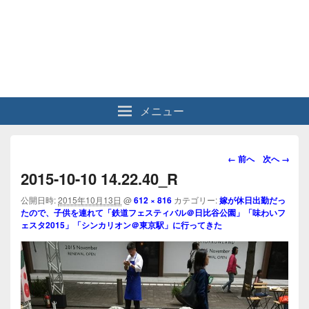
メニュー
画
← 前へ
次へ →
像
2015-10-10 14.22.40_R
ナ
ビ
公開日時:
2015年10月13日
@
612 × 816
カテゴリー:
嫁が休日出勤だっ
たので、子供を連れて「鉄道フェスティバル＠日比谷公園」「味わいフ
ゲ
ェスタ2015」「シンカリオン＠東京駅」に行ってきた
ー
シ
ョ
ン