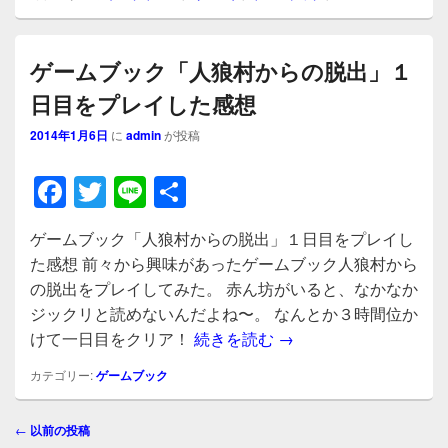
o
k
ゲームブック「人狼村からの脱出」１
日目をプレイした感想
2014年1月6日
に
admin
が投稿
F
T
Li
共
a
wi
n
有
ゲームブック「人狼村からの脱出」１日目をプレイし
c
tt
e
た感想 前々から興味があったゲームブック人狼村から
e
er
の脱出をプレイしてみた。 赤ん坊がいると、なかなか
b
ジックリと読めないんだよね〜。 なんとか３時間位か
ゲームブック「人狼村
けて一日目をクリア！
続きを読む
→
o
o
カテゴリー:
ゲームブック
k
投
←
以前の投稿
稿