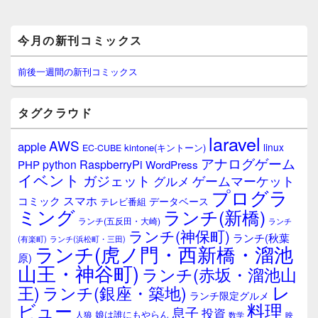
メ
今月の新刊コミックス
イ
ン
サ
前後一週間の新刊コミックス
イ
ド
バ
タグクラウド
ー
ウ
laravel
AWS
apple
ィ
linux
kintone(キントーン)
EC-CUBE
ジ
アナログゲーム
RaspberryPi
python
PHP
WordPress
ェ
イベント
ガジェット
ゲームマーケット
グルメ
ッ
プログラ
ト
スマホ
コミック
データベース
テレビ番組
エ
ミング
ランチ(新橋)
ランチ(五反田・大崎)
ランチ
リ
ランチ(神保町)
ア
ランチ(秋葉
(有楽町)
ランチ(浜松町・三田)
ランチ(虎ノ門・西新橋・溜池
原)
山王・神谷町)
ランチ(赤坂・溜池山
レ
王)
ランチ(銀座・築地)
ランチ限定グルメ
料理
ビュー
息子
投資
娘は誰にもやらん
人狼
数学
映