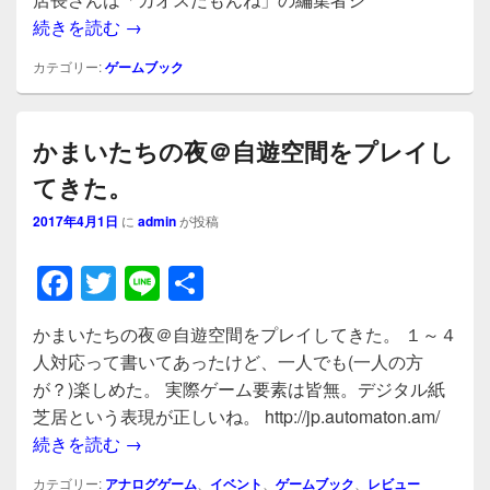
b
本日オープンしたゲームブックカフェ「ヨミ
続きを読む
→
o
o
カテゴリー:
ゲームブック
k
かまいたちの夜＠自遊空間をプレイし
てきた。
2017年4月1日
に
admin
が投稿
F
T
Li
共
a
wi
n
有
かまいたちの夜＠自遊空間をプレイしてきた。 １～４
c
tt
e
人対応って書いてあったけど、一人でも(一人の方
e
er
が？)楽しめた。 実際ゲーム要素は皆無。デジタル紙
b
芝居という表現が正しいね。 http://jp.automaton.am/
かまいたちの夜＠自遊空間をプレイしてきた
続きを読む
→
o
カテゴリー:
アナログゲーム
、
イベント
、
ゲームブック
、
レビュー