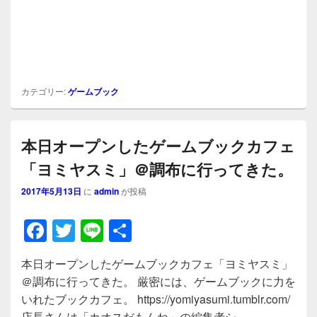
カテゴリー:
ゲームブック
本日オープンしたゲームブックカフェ
「ヨミヤスミ」＠調布に行ってきた。
2017年5月13日
に
admin
が投稿
F
T
Li
共
a
wi
n
有
本日オープンしたゲームブックカフェ「ヨミヤスミ」
c
tt
e
＠調布に行ってきた。 厳密には、ゲームブックに力を
e
er
いれたブックカフェ。 https://yomiyasumi.tumblr.com/
店長さんは「カオスだもんね」の編集者シ