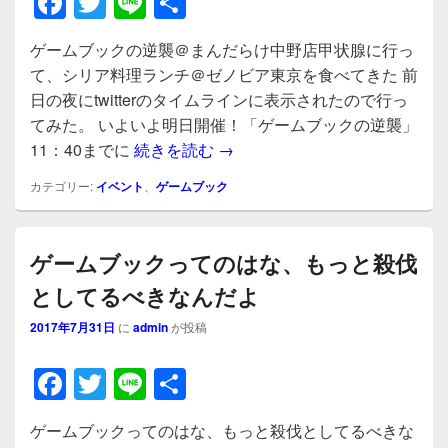
F
T
Li
共
a
wi
n
有
ゲームブックの逆襲＠まんだらけ中野店甲状腺に行っ
c
tt
e
て、シリア料理ランチ＠ゼノビア東京を食べてきた 前
e
er
日の夜にtwitterのタイムラインに表示されたので行っ
b
てみた。 いよいよ明日開催！「ゲームブックの逆襲」
ゲームブックの逆襲＠まんだら
11：40までに
続きを読む
→
o
o
カテゴリー:
イベント
、
ゲームブック
k
ゲームブックってのはな、もっと殺伐
としてるべきなんだよ
2017年7月31日
に
admin
が投稿
F
T
Li
共
a
wi
n
有
ゲームブックってのはな、もっと殺伐としてるべきな
c
tt
e