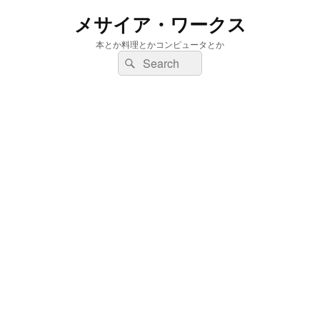
メサイア・ワークス
本とか料理とかコンピュータとか
検
検
索:
索