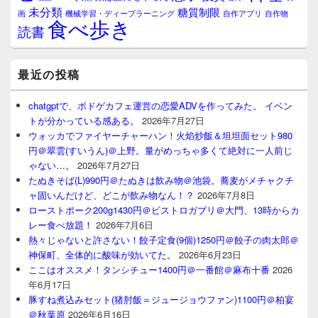
未分類
糖質制限
画
自作アプリ
自作物
機械学習・ディープラーニング
食べ歩き
読書
最近の投稿
chatgptで、ボドゲカフェ運営の恋愛ADVを作ってみた。 イベン
トが分かっている感ある。
2026年7月27日
ウォッカでファイヤーチャーハン！火焰炒飯＆坦坦面セット980
円＠翠雲(すいうん)＠上野。量がめっちゃ多くて絶対に一人前じ
ゃない…。
2026年7月27日
たぬきそば(L)990円＠たぬきは飲み物＠池袋。蕎麦がメチャクチ
ャ固いんだけど、どこが飲み物なん！？
2026年7月8日
ローストポーク200g1430円＠ビストロガブリ＠大門、13時からカ
レー食べ放題！
2026年7月6日
熱々じゃないと許さない！餃子定食(9個)1250円＠餃子の肉太郎＠
神保町、全体的に酸味が効いてた。
2026年6月23日
ここはオススメ！タンシチュー1400円＠一番館＠麻布十番
2026
年6月17日
豚すね煮込みセット(猪肘飯＝ジュージョウファン)1100円＠柏宴
＠秋葉原
2026年6月16日