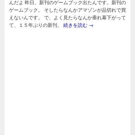
んだよ 昨日、新刊のゲームブック出たんです。新刊の
e
er
ゲームブック。 そしたらなんかアマゾンが品切れで買
b
えないんです。 で、よく見たらなんか垂れ幕下がって
ゲームブックっての
て、１５年ぶりの新刊、
続きを読む
→
o
o
k