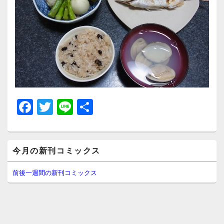
F
T
Li
共
a
wi
n
有
c
tt
e
メ
e
er
今月の新刊コミックス
イ
ン
b
サ
前後一週間の新刊コミックス
イ
o
ド
o
バ
ー
k
ウ