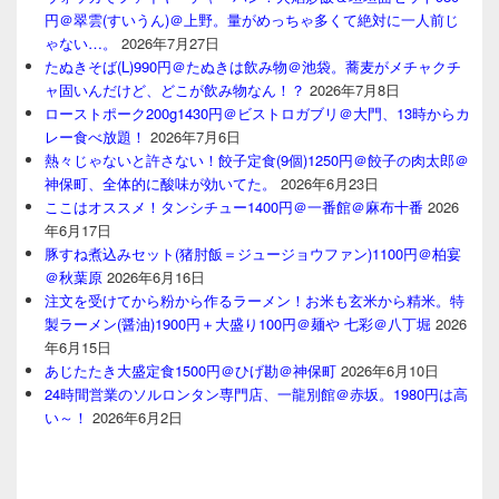
円＠翠雲(すいうん)＠上野。量がめっちゃ多くて絶対に一人前じ
ゃない…。
2026年7月27日
たぬきそば(L)990円＠たぬきは飲み物＠池袋。蕎麦がメチャクチ
ャ固いんだけど、どこが飲み物なん！？
2026年7月8日
ローストポーク200g1430円＠ビストロガブリ＠大門、13時からカ
レー食べ放題！
2026年7月6日
熱々じゃないと許さない！餃子定食(9個)1250円＠餃子の肉太郎＠
神保町、全体的に酸味が効いてた。
2026年6月23日
ここはオススメ！タンシチュー1400円＠一番館＠麻布十番
2026
年6月17日
豚すね煮込みセット(猪肘飯＝ジュージョウファン)1100円＠柏宴
＠秋葉原
2026年6月16日
注文を受けてから粉から作るラーメン！お米も玄米から精米。特
製ラーメン(醤油)1900円＋大盛り100円＠麺や 七彩＠八丁堀
2026
年6月15日
あじたたき大盛定食1500円＠ひげ勘＠神保町
2026年6月10日
24時間営業のソルロンタン専門店、一龍別館＠赤坂。1980円は高
い～！
2026年6月2日