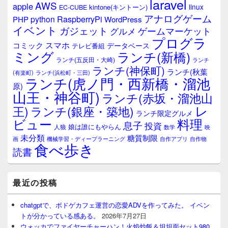
laravel
AWS
apple
linux
kintone(キントーン)
EC-CUBE
アナログゲーム
RaspberryPi
python
PHP
WordPress
イベント
ガジェット
ゲームマーケット
グルメ
プログラ
スマホ
コミック
データベース
テレビ番組
ミング
ランチ(新橋)
ランチ(五反田・大崎)
ランチ
ランチ(神保町)
ランチ(秋葉
(有楽町)
ランチ(浜松町・三田)
ランチ(虎ノ門・西新橋・溜池
原)
山王・神谷町)
ランチ(赤坂・溜池山
レ
王)
ランチ(銀座・築地)
ランチ限定グルメ
料理
ビュー
息子
投資
娘は誰にもやらん
人狼
数学
映
未分類
糖質制限
画
自作アプリ
自作物
機械学習・ディープラーニング
食べ歩き
読書
最近の投稿
chatgptで、ボドゲカフェ運営の恋愛ADVを作ってみた。 イベン
トが分かっている感ある。
2026年7月27日
ウォッカでファイヤーチャーハン！火焰炒飯＆坦坦面セット980