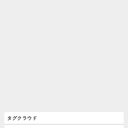
ィ
ジ
ェ
ッ
ト
エ
リ
ア
タグクラウド