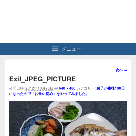
メニュー
画
次へ →
像
Exif_JPEG_PICTURE
ナ
ビ
公開日時:
2012年10月26日
@
640 × 480
カテゴリー:
息子が生後100日
になったので「お食い初め」をやってみました。
ゲ
ー
シ
ョ
ン