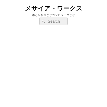
メサイア・ワークス
本とか料理とかコンピュータとか
検
検
索:
索