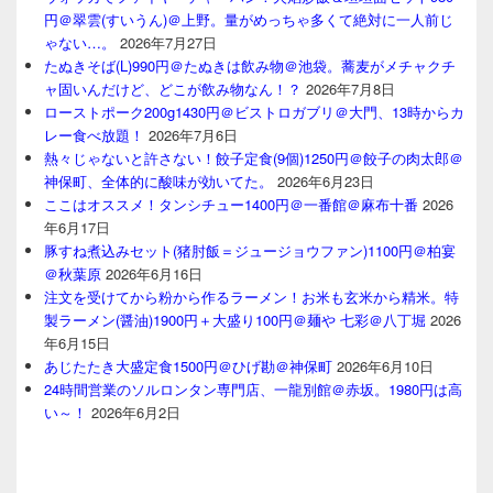
円＠翠雲(すいうん)＠上野。量がめっちゃ多くて絶対に一人前じ
ゃない…。
2026年7月27日
たぬきそば(L)990円＠たぬきは飲み物＠池袋。蕎麦がメチャクチ
ャ固いんだけど、どこが飲み物なん！？
2026年7月8日
ローストポーク200g1430円＠ビストロガブリ＠大門、13時からカ
レー食べ放題！
2026年7月6日
熱々じゃないと許さない！餃子定食(9個)1250円＠餃子の肉太郎＠
神保町、全体的に酸味が効いてた。
2026年6月23日
ここはオススメ！タンシチュー1400円＠一番館＠麻布十番
2026
年6月17日
豚すね煮込みセット(猪肘飯＝ジュージョウファン)1100円＠柏宴
＠秋葉原
2026年6月16日
注文を受けてから粉から作るラーメン！お米も玄米から精米。特
製ラーメン(醤油)1900円＋大盛り100円＠麺や 七彩＠八丁堀
2026
年6月15日
あじたたき大盛定食1500円＠ひげ勘＠神保町
2026年6月10日
24時間営業のソルロンタン専門店、一龍別館＠赤坂。1980円は高
い～！
2026年6月2日