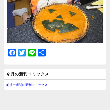
F
T
Li
共
a
wi
n
有
c
tt
e
メ
e
er
今月の新刊コミックス
イ
ン
b
サ
前後一週間の新刊コミックス
イ
o
ド
o
バ
ー
k
ウ