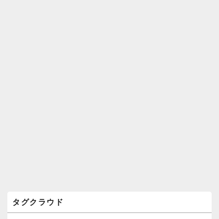
ィ
ジ
ェ
ッ
ト
エ
リ
ア
タグクラウド