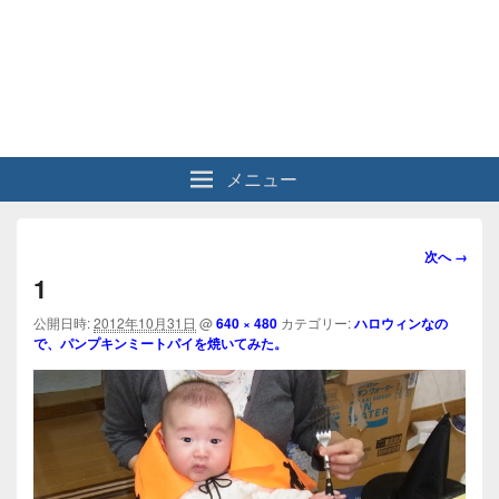
メニュー
画
次へ →
像
1
ナ
ビ
公開日時:
2012年10月31日
@
640 × 480
カテゴリー:
ハロウィンなの
で、パンプキンミートパイを焼いてみた。
ゲ
ー
シ
ョ
ン