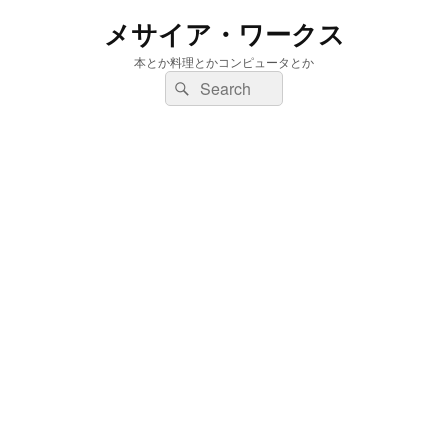
メサイア・ワークス
本とか料理とかコンピュータとか
検
検
索:
索