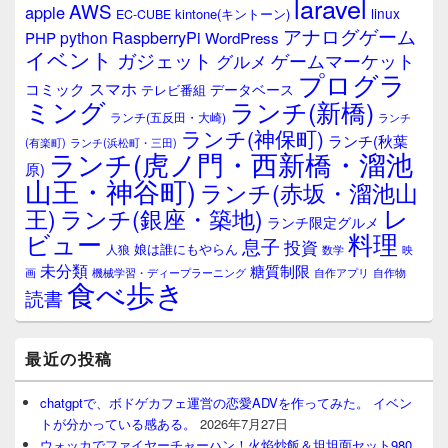
laravel
AWS
apple
linux
kintone(キントーン)
EC-CUBE
アナログゲーム
RaspberryPi
python
PHP
WordPress
イベント
ガジェット
ゲームマーケット
グルメ
プログラ
スマホ
コミック
データベース
テレビ番組
ミング
ランチ(新橋)
ランチ(五反田・大崎)
ランチ
ランチ(神保町)
ランチ(秋葉
(有楽町)
ランチ(浜松町・三田)
ランチ(虎ノ門・西新橋・溜池
原)
山王・神谷町)
ランチ(赤坂・溜池山
レ
王)
ランチ(銀座・築地)
ランチ限定グルメ
料理
ビュー
息子
投資
娘は誰にもやらん
人狼
数学
映
未分類
糖質制限
画
自作アプリ
自作物
機械学習・ディープラーニング
食べ歩き
読書
最近の投稿
chatgptで、ボドゲカフェ運営の恋愛ADVを作ってみた。 イベン
トが分かっている感ある。
2026年7月27日
ウォッカでファイヤーチャーハン！火焰炒飯＆坦坦面セット980