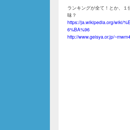
ランキングが全て！とか、１
味？
https://ja.wikipedia.org
6%BA%96
http://www.geisya.or.jp/~mwm4