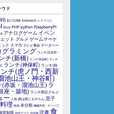
ラウド
WS
kintone(キントーン)
EC-CUBE
l
RaspberryPi
python
PHP
linux
イベン
アナログゲーム
ss
ェット
ゲームマーケ
グルメ
スマホ
ミック
データベー
テレビ番組
ログラミング
ランチ(五反田・
ンチ(新橋)
ランチ(有楽町)
ランチ
ランチ(神保町)
ランチ(秋
田)
ランチ(虎ノ門・西新
溜池山王・神谷町)
(赤坂・溜池山王)
ラ
銀座・築地)
ランチ限定グルメ
ュー
息子
娘は誰にもやらん
人狼
料理
未分類
映画
機械学習・ディープ
食
読書
糖質制限
自作アプリ
自作物