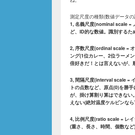
o
o
測定尺度の種類(数値データの
k
1, 名義尺度(nominal sc
ど、ID的な数値。識別するた
2, 序数尺度(ordinal sc
ング(1位カレー、2位ラーメ
倍好きだ！とは言えないが、
3, 間隔尺度(interval sc
トの点数など、原点(0)を勝
が、掛け算割り算はできない。
えない(絶対温度ケルビンなら
4, 比例尺度(ratio scal
(重さ、長さ、時間、個数など