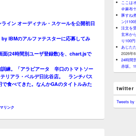
ここはオ
＠麻布
豚すね
ン)11
ンライン オーディナル・スケールを公開初日
注文を
玄米から
by IBMのアルファテスターに応募してみ
り100
あじたた
析画面(24時間別ユーザ登録数)を、chart.jsで
2026年
24時
赤坂。1
難訓練。「アラビアータ 辛口のトマトソー
ッテリアラ・ベルデ日比谷店。 ランチパス
0円で食べてきた。なんかGAのタイトルみた
twitter
Tweets by
マリンク