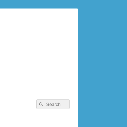
検
検
索:
索