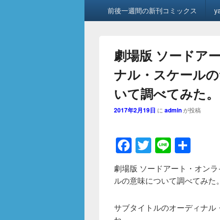
メ
前後一週間の新刊コミックス
y
イ
ン
メ
ニ
劇場版 ソードア
ュ
ー
ナル・スケールの
いて調べてみた。
2017年2月19日
に
admin
が投稿
F
T
Li
共
a
wi
n
有
劇場版 ソードアート・オンラ
c
tt
e
ルの意味について調べてみた
e
er
b
サブタイトルのオーディナル・
ね。