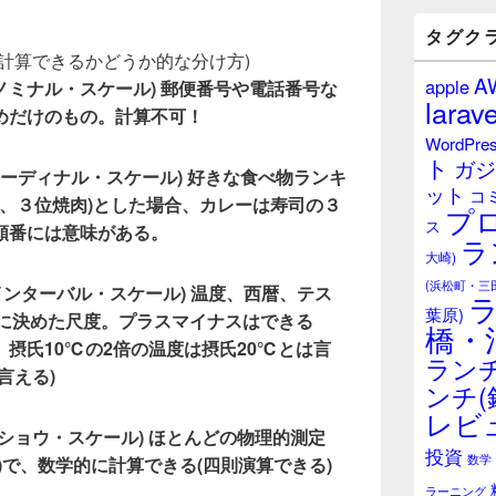
バ
ー
タグク
ウ
計算できるかどうか的な分け方)
ィ
A
apple
ale = ノミナル・スケール) 郵便番号や電話番号な
ジ
larave
ェ
めだけのもの。計算不可！
ッ
WordPre
ト
ト
ガジ
エ
ale = オーディナル・スケール) 好きな食べ物ランキ
ット
リ
コ
ン、３位焼肉)とした場合、カレーは寿司の３
プ
ア
ス
順番には意味がある。
ラ
大崎)
(浜松町・三
ale = インターバル・スケール) 温度、西暦、テス
葉原)
手に決めた尺度。プラスマイナスはできる
橋・
摂氏10℃の2倍の温度は摂氏20℃とは言
ランチ
言える)
ンチ(
レビ
e = レイショウ・スケール) ほとんどの物理的測定
投資
数学
)で、数学的に計算できる(四則演算できる)
ラーニング