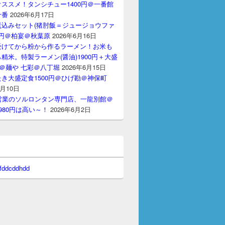
ススメ！タンシチュー1400円＠一番館
十番
2026年6月17日
煮込みセット(猪肘飯＝ジュージョウファ
00円＠柏宴＠秋葉原
2026年6月16日
受けてから粉から作るラーメン！お米も
精米。特製ラーメン(醤油)1900円＋大盛
円＠麺や 七彩＠八丁堀
2026年6月15日
き大盛定食1500円＠ひげ勘＠神保町
6月10日
間営業のソルロンタン専門店、一龍別館＠
980円は高い～！
2026年6月2日
 fddcddhdd