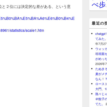
べ歩
位と２位には決定的な差がある、という意
/wiki/%E5%B0%BA%E5%BA%A6%E6%B0%B4%E
最近の
8961/statistics/scale1.htm
chat
てみた
年7月2
ウォッ
坦坦面セ
がめっ
2026年
たぬきそ
麦がメ
なん！
ロースト
大門、1
熱々じゃ
＠餃子
てた。