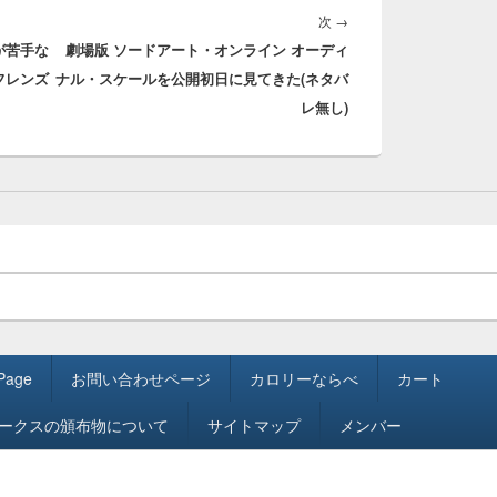
次
次
→
が苦手な
劇場版 ソードアート・オンライン オーディ
の
フレンズ
ナル・スケールを公開初日に見てきた(ネタバ
投
レ無し)
稿:
 Page
お問い合わせページ
カロリーならべ
カート
ワークスの頒布物について
サイトマップ
メンバー