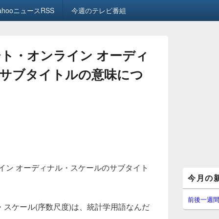
ahooニュースRSS
今週のテレビ番組
ート・オンライン オーディ
サブタイトルの意味につ
イン オーディナル・スケールのサブタイト
メ
今月の
。
イ
ン
サ
前後一週
スケール(序数尺度)は、統計学用語なんだ
イ
ド