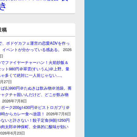
き
投稿
gptで、ボドゲカフェ運営の恋愛ADVを作っ
。 イベントが分かっている感ある。
2026
7日
カでファイヤーチャーハン！火焰炒飯＆
ット980円＠翠雲(すいうん)＠上野。量
ちゃ多くて絶対に一人前じゃない…。
7月27日
ば(L)990円＠たぬきは飲み物＠池袋。蕎
チャクチャ固いんだけど、どこが飲み物
？
2026年7月8日
ポーク200g1430円＠ビストロガブリ＠
3時からカレー食べ放題！
2026年7月6日
ないと許さない！餃子定食(9個)1250円
の肉太郎＠神保町、全体的に酸味が効い
2026年6月23日