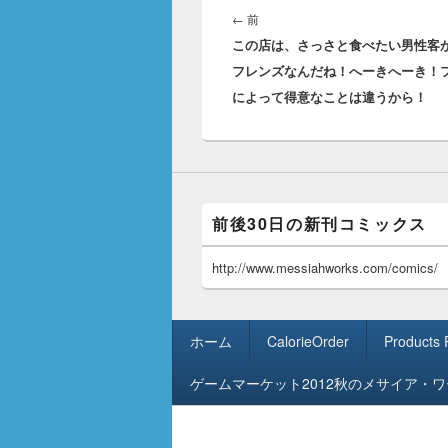
稿
前
←
前
ナ
この店は、さっさと食べたい男性客
の
ビ
フレンズなんだね！へーきへーき！
投
ゲ
によって得意なことは違うから！
稿:
ー
シ
ョ
ン
前後30日の新刊コミックス
http://www.messiahworks.com/comics/
フ
ホーム
CalorieOrder
Products
ッ
タ
ゲームマーケット2012秋のメサイア・
ー
メ
ニ