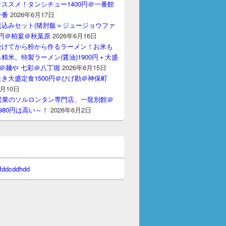
ススメ！タンシチュー1400円＠一番館
十番
2026年6月17日
煮込みセット(猪肘飯＝ジュージョウファ
00円＠柏宴＠秋葉原
2026年6月16日
受けてから粉から作るラーメン！お米も
精米。特製ラーメン(醤油)1900円＋大盛
円＠麺や 七彩＠八丁堀
2026年6月15日
き大盛定食1500円＠ひげ勘＠神保町
6月10日
間営業のソルロンタン専門店、一龍別館＠
980円は高い～！
2026年6月2日
 fddcddhdd