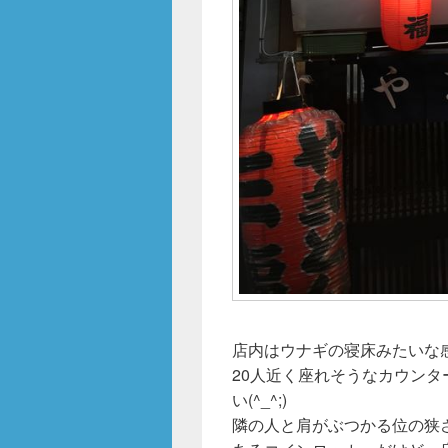
店内はウナギの寝床みたいな
20人近く座れそうなカウン
い(^_^;)
隣の人と肩がぶつかる位の狭