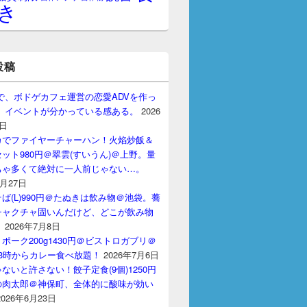
き
投稿
gptで、ボドゲカフェ運営の恋愛ADVを作っ
。 イベントが分かっている感ある。
2026
7日
カでファイヤーチャーハン！火焰炒飯＆
ット980円＠翠雲(すいうん)＠上野。量
ちゃ多くて絶対に一人前じゃない…。
7月27日
ば(L)990円＠たぬきは飲み物＠池袋。蕎
チャクチャ固いんだけど、どこが飲み物
？
2026年7月8日
ポーク200g1430円＠ビストロガブリ＠
3時からカレー食べ放題！
2026年7月6日
ないと許さない！餃子定食(9個)1250円
の肉太郎＠神保町、全体的に酸味が効い
2026年6月23日