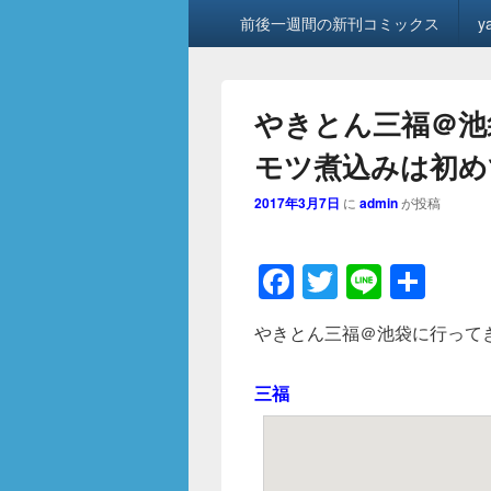
メ
前後一週間の新刊コミックス
y
イ
ン
メ
ニ
やきとん三福＠池
ュ
ー
モツ煮込みは初め
2017年3月7日
に
admin
が投稿
F
T
Li
共
a
wi
n
有
やきとん三福＠池袋に行って
c
tt
e
e
er
三福
b
o