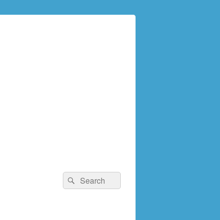
検
検
索:
索