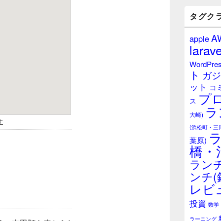
バ
ー
タグク
ウ
ィ
A
apple
ジ
larave
ェ
ッ
WordPre
ト
ト
ガジ
エ
ット
リ
コ
プ
ア
ス
ラ
大崎)
(浜松町・三
葉原)
橋・
ランチ
ンチ(
レビ
投資
数学
ラーニング