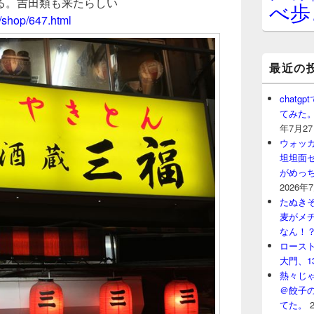
る。吉田類も来たらしい
べ歩
a/shop/647.html
最近の
chat
てみた
年7月2
ウォッ
坦坦面セ
がめっ
2026年
たぬきそ
麦がメ
なん！
ロースト
大門、1
熱々じゃ
＠餃子
てた。