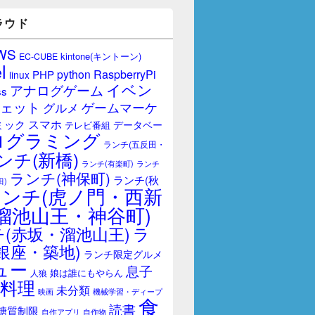
ラウド
WS
kintone(キントーン)
EC-CUBE
l
RaspberryPi
python
PHP
linux
イベン
アナログゲーム
ss
ェット
ゲームマーケ
グルメ
スマホ
ミック
データベー
テレビ番組
ログラミング
ランチ(五反田・
ンチ(新橋)
ランチ(有楽町)
ランチ
ランチ(神保町)
ランチ(秋
田)
ランチ(虎ノ門・西新
溜池山王・神谷町)
(赤坂・溜池山王)
ラ
銀座・築地)
ランチ限定グルメ
ュー
息子
娘は誰にもやらん
人狼
料理
未分類
映画
機械学習・ディープ
食
読書
糖質制限
自作アプリ
自作物