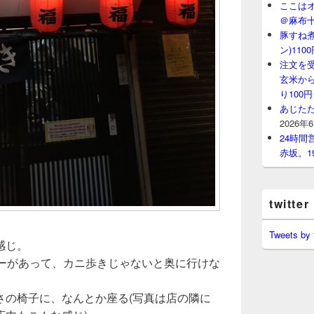
ここはオ
＠麻布
豚すね
ン)11
注文を
玄米から
り100
あじたた
2026年
24時
赤坂。1
twitter
Tweets by
感じ。
ターがあって、カニ歩きじゃないと奥に行けな
さの椅子に、なんとか座る(写真は店の隣に