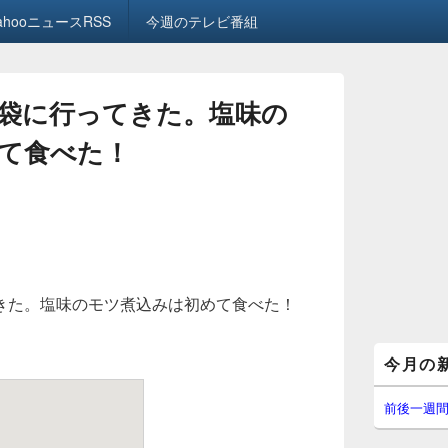
ahooニュースRSS
今週のテレビ番組
袋に行ってきた。塩味の
て食べた！
きた。塩味のモツ煮込みは初めて食べた！
メ
今月の
イ
ン
サ
前後一週
イ
ド