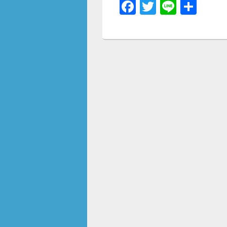
F
T
Li
共
a
wi
n
有
c
tt
e
e
er
b
o
o
k