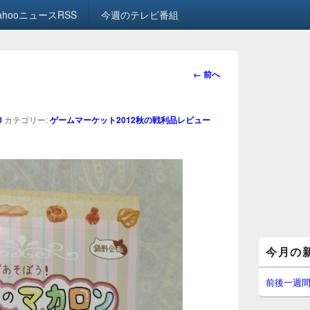
ahooニュースRSS
今週のテレビ番組
画
← 前へ
像
ナ
ビ
0
カテゴリー:
ゲームマーケット2012秋の戦利品レビュー
ゲ
ー
シ
ョ
ン
メ
今月の
イ
ン
サ
前後一週
イ
ド