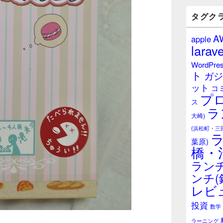
バ
ー
タグク
ウ
ィ
A
apple
ジ
larave
ェ
ッ
WordPre
ト
ト
ガジ
エ
ット
リ
コ
プ
ア
ス
ラ
大崎)
(浜松町・三
葉原)
橋・
ランチ
ンチ(
レビ
投資
数学
ラーニング