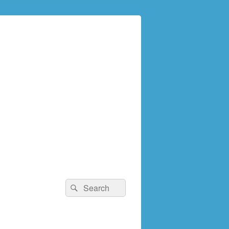
検
検
索:
索