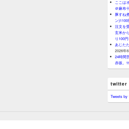
ここはオ
＠麻布
豚すね
ン)11
注文を
玄米から
り100
あじたた
2026年
24時
赤坂。1
twitter
Tweets by