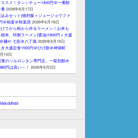
ススメ！タンシチュー1400円＠一番館
十番
2026年6月17日
煮込みセット(猪肘飯＝ジュージョウファ
00円＠柏宴＠秋葉原
2026年6月16日
受けてから粉から作るラーメン！お米も
精米。特製ラーメン(醤油)1900円＋大盛
円＠麺や 七彩＠八丁堀
2026年6月15日
き大盛定食1500円＠ひげ勘＠神保町
6月10日
間営業のソルロンタン専門店、一龍別館＠
980円は高い～！
2026年6月2日
 fddcddhdd