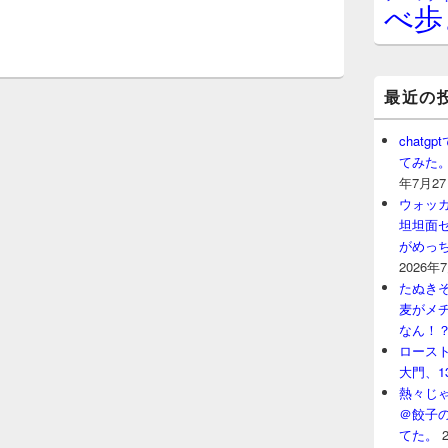
べ歩
最近の
chat
てみた
年7月2
ウォッ
坦坦面セ
がめっ
2026年
たぬきそ
麦がメ
なん！
ロースト
大門、1
熱々じゃ
＠餃子
てた。