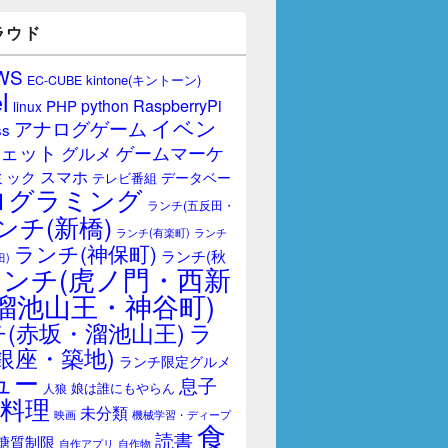
ラウド
WS
kintone(キントーン)
EC-CUBE
l
RaspberryPi
python
PHP
linux
イベン
アナログゲーム
ss
ェット
ゲームマーケ
グルメ
スマホ
ミック
データベー
テレビ番組
ログラミング
ランチ(五反田・
ンチ(新橋)
ランチ(有楽町)
ランチ
ランチ(神保町)
ランチ(秋
田)
ランチ(虎ノ門・西新
溜池山王・神谷町)
(赤坂・溜池山王)
ラ
銀座・築地)
ランチ限定グルメ
ュー
息子
娘は誰にもやらん
人狼
料理
未分類
映画
機械学習・ディープ
食
読書
糖質制限
自作アプリ
自作物