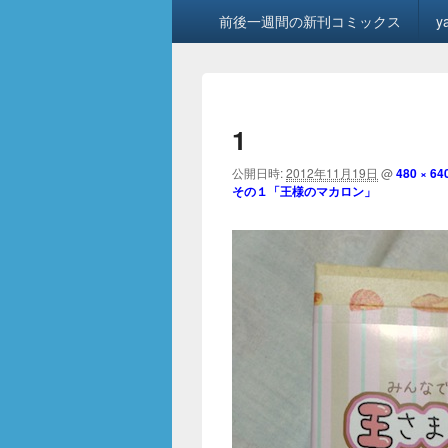
メ
前後一週間の新刊コミックス
y
イ
ン
メ
ニ
ュ
1
ー
公開日時:
2012年11月19日
@
480 × 64
その１「王様のマカロン」