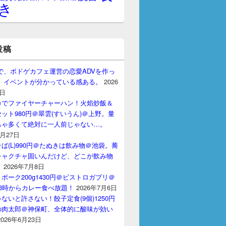
き
投稿
gptで、ボドゲカフェ運営の恋愛ADVを作っ
。 イベントが分かっている感ある。
2026
7日
カでファイヤーチャーハン！火焰炒飯＆
ット980円＠翠雲(すいうん)＠上野。量
ちゃ多くて絶対に一人前じゃない…。
7月27日
ば(L)990円＠たぬきは飲み物＠池袋。蕎
チャクチャ固いんだけど、どこが飲み物
？
2026年7月8日
ポーク200g1430円＠ビストロガブリ＠
3時からカレー食べ放題！
2026年7月6日
ないと許さない！餃子定食(9個)1250円
の肉太郎＠神保町、全体的に酸味が効い
2026年6月23日