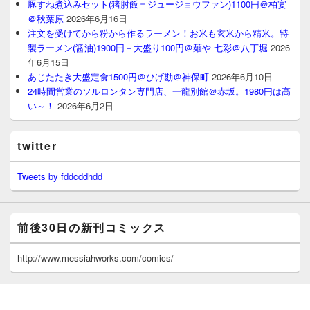
豚すね煮込みセット(猪肘飯＝ジュージョウファン)1100円＠柏宴
＠秋葉原
2026年6月16日
注文を受けてから粉から作るラーメン！お米も玄米から精米。特
製ラーメン(醤油)1900円＋大盛り100円＠麺や 七彩＠八丁堀
2026
年6月15日
あじたたき大盛定食1500円＠ひげ勘＠神保町
2026年6月10日
24時間営業のソルロンタン専門店、一龍別館＠赤坂。1980円は高
い～！
2026年6月2日
twitter
Tweets by fddcddhdd
前後30日の新刊コミックス
http://www.messiahworks.com/comics/