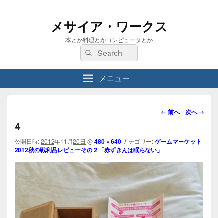
メサイア・ワークス
本とか料理とかコンピュータとか
検
検
索:
索
メニュー
画
← 前へ
次へ →
像
4
ナ
ビ
公開日時:
2012年11月20日
@
480 × 640
カテゴリー:
ゲームマーケット
2012秋の戦利品レビューその２「赤ずきんは眠らない」
ゲ
ー
シ
ョ
ン