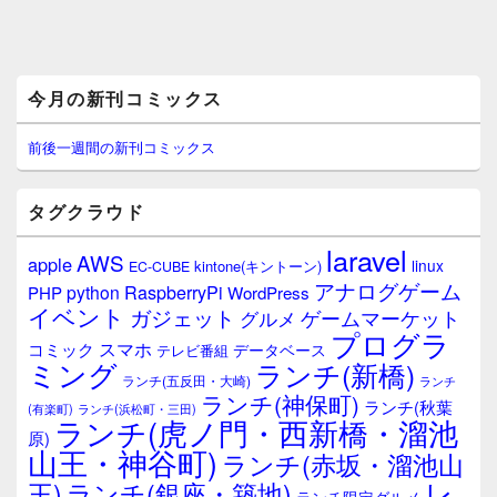
メ
今月の新刊コミックス
イ
ン
サ
前後一週間の新刊コミックス
イ
ド
バ
タグクラウド
ー
ウ
laravel
AWS
apple
ィ
linux
kintone(キントーン)
EC-CUBE
ジ
アナログゲーム
RaspberryPi
python
PHP
WordPress
ェ
イベント
ガジェット
ゲームマーケット
グルメ
ッ
プログラ
ト
スマホ
コミック
データベース
テレビ番組
エ
ミング
ランチ(新橋)
ランチ(五反田・大崎)
ランチ
リ
ランチ(神保町)
ア
ランチ(秋葉
(有楽町)
ランチ(浜松町・三田)
ランチ(虎ノ門・西新橋・溜池
原)
山王・神谷町)
ランチ(赤坂・溜池山
レ
王)
ランチ(銀座・築地)