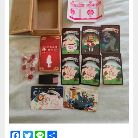
F
T
Li
共