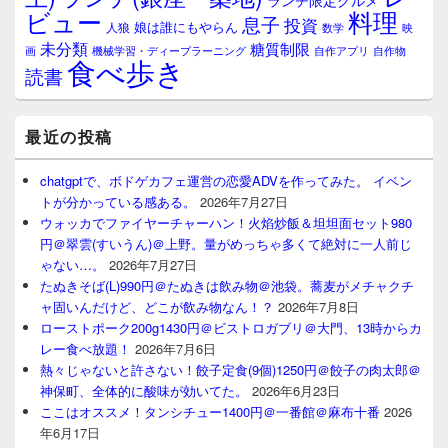
ランチ限定グルメ
料理
ビュー
息子
投資
娘は誰にもやらん
人狼
数学
映
未分類
糖質制限
画
自作アプリ
自作物
機械学習・ディープラーニング
食べ歩き
読書
最近の投稿
chatgptで、ボドゲカフェ運営の恋愛ADVを作ってみた。 イベン
トが分かっている感ある。
2026年7月27日
ウォッカでファイヤーチャーハン！火焰炒飯＆坦坦面セット980
円＠翠雲(すいうん)＠上野。量がめっちゃ多くて絶対に一人前じ
ゃない…。
2026年7月27日
たぬきそば(L)990円＠たぬきは飲み物＠池袋。蕎麦がメチャクチ
ャ固いんだけど、どこが飲み物なん！？
2026年7月8日
ローストポーク200g1430円＠ビストロガブリ＠大門、13時からカ
レー食べ放題！
2026年7月6日
熱々じゃないと許さない！餃子定食(9個)1250円＠餃子の肉太郎＠
神保町、全体的に酸味が効いてた。
2026年6月23日
ここはオススメ！タンシチュー1400円＠一番館＠麻布十番
2026
年6月17日