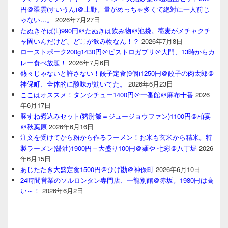
円＠翠雲(すいうん)＠上野。量がめっちゃ多くて絶対に一人前じ
ゃない…。
2026年7月27日
たぬきそば(L)990円＠たぬきは飲み物＠池袋。蕎麦がメチャクチ
ャ固いんだけど、どこが飲み物なん！？
2026年7月8日
ローストポーク200g1430円＠ビストロガブリ＠大門、13時からカ
レー食べ放題！
2026年7月6日
熱々じゃないと許さない！餃子定食(9個)1250円＠餃子の肉太郎＠
神保町、全体的に酸味が効いてた。
2026年6月23日
ここはオススメ！タンシチュー1400円＠一番館＠麻布十番
2026
年6月17日
豚すね煮込みセット(猪肘飯＝ジュージョウファン)1100円＠柏宴
＠秋葉原
2026年6月16日
注文を受けてから粉から作るラーメン！お米も玄米から精米。特
製ラーメン(醤油)1900円＋大盛り100円＠麺や 七彩＠八丁堀
2026
年6月15日
あじたたき大盛定食1500円＠ひげ勘＠神保町
2026年6月10日
24時間営業のソルロンタン専門店、一龍別館＠赤坂。1980円は高
い～！
2026年6月2日