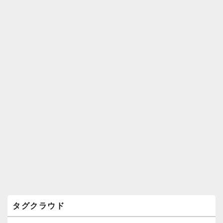
ィ
ジ
ェ
ッ
ト
エ
リ
ア
タグクラウド