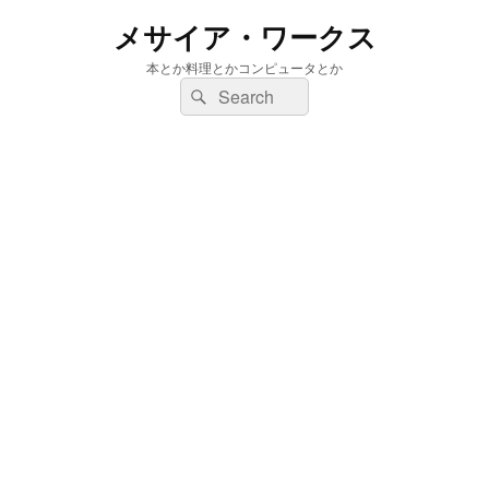
メサイア・ワークス
本とか料理とかコンピュータとか
検
検
索:
索