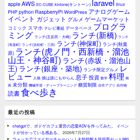
laravel
AWS
apple
linux
kintone(キントーン)
EC-CUBE
アナログゲーム
RaspberryPi
python
PHP
WordPress
イベント
ガジェット
ゲームマーケット
グルメ
プログラ
スマホ
コミック
データベース
テレビ番組
ミング
ランチ(新橋)
ランチ(五反田・大崎)
ランチ
ランチ(神保町)
ランチ(秋葉
(有楽町)
ランチ(浜松町・三田)
ランチ(虎ノ門・西新橋・溜池
原)
山王・神谷町)
ランチ(赤坂・溜池山
レ
王)
ランチ(銀座・築地)
ランチ限定グルメ
料理
ビュー
息子
投資
娘は誰にもやらん
人狼
数学
映
未分類
糖質制限
画
自作アプリ
自作物
機械学習・ディープラーニング
食べ歩き
読書
最近の投稿
chatgptで、ボドゲカフェ運営の恋愛ADVを作ってみた。 イベン
トが分かっている感ある。
2026年7月27日
ウォッカでファイヤーチャーハン！火焰炒飯＆坦坦面セット980