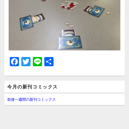
F
T
Li
共
a
wi
n
有
c
tt
e
メ
e
er
今月の新刊コミックス
イ
ン
b
サ
前後一週間の新刊コミックス
イ
o
ド
o
バ
ー
k
ウ