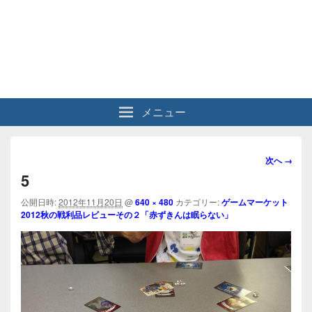
メニュー
画
次へ →
像
5
ナ
ビ
公開日時:
2012年11月20日
@
640 × 480
カテゴリー:
ゲームマーケット
2012秋の戦利品レビューその２「赤ずきんは眠らない」
ゲ
ー
シ
ョ
ン