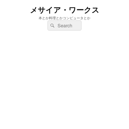
メサイア・ワークス
本とか料理とかコンピュータとか
検
検
索:
索