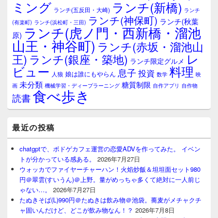
エ
ミング
ランチ(新橋)
ランチ(五反田・大崎)
ランチ
リ
ランチ(神保町)
ア
ランチ(秋葉
(有楽町)
ランチ(浜松町・三田)
ランチ(虎ノ門・西新橋・溜池
原)
山王・神谷町)
ランチ(赤坂・溜池山
レ
王)
ランチ(銀座・築地)
ランチ限定グルメ
料理
ビュー
息子
投資
娘は誰にもやらん
人狼
数学
映
未分類
糖質制限
画
自作アプリ
自作物
機械学習・ディープラーニング
食べ歩き
読書
最近の投稿
chatgptで、ボドゲカフェ運営の恋愛ADVを作ってみた。 イベン
トが分かっている感ある。
2026年7月27日
ウォッカでファイヤーチャーハン！火焰炒飯＆坦坦面セット980
円＠翠雲(すいうん)＠上野。量がめっちゃ多くて絶対に一人前じ
ゃない…。
2026年7月27日
たぬきそば(L)990円＠たぬきは飲み物＠池袋。蕎麦がメチャクチ
ャ固いんだけど、どこが飲み物なん！？
2026年7月8日