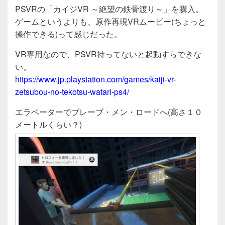
a
wi
n
有
PSVRの「カイジVR ～絶望の鉄骨渡り～」を購入。
c
tt
e
ゲームというよりも、原作再現VRムービー(ちょっと
e
er
操作できる)って感じだった。
b
VR専用なので、PSVR持ってないと起動すらできな
o
い。
o
https://www.jp.playstation.com/games/kaiji-vr-
zetsubou-no-tekotsu-watari-ps4/
k
エラベーターでブレーブ・メン・ロードへ(高さ１０
メートルくらい？)