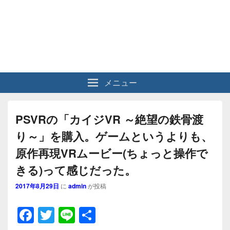
メニュー
PSVRの「カイジVR ～絶望の鉄骨渡
り～」を購入。ゲームというよりも、
原作再現VRムービー(ちょっと操作で
きる)って感じだった。
2017年8月29日
に
admin
が投稿
F
T
Li
共