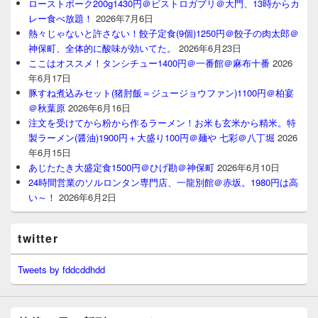
ローストポーク200g1430円＠ビストロガブリ＠大門、13時からカ
レー食べ放題！
2026年7月6日
熱々じゃないと許さない！餃子定食(9個)1250円＠餃子の肉太郎＠
神保町、全体的に酸味が効いてた。
2026年6月23日
ここはオススメ！タンシチュー1400円＠一番館＠麻布十番
2026
年6月17日
豚すね煮込みセット(猪肘飯＝ジュージョウファン)1100円＠柏宴
＠秋葉原
2026年6月16日
注文を受けてから粉から作るラーメン！お米も玄米から精米。特
製ラーメン(醤油)1900円＋大盛り100円＠麺や 七彩＠八丁堀
2026
年6月15日
あじたたき大盛定食1500円＠ひげ勘＠神保町
2026年6月10日
24時間営業のソルロンタン専門店、一龍別館＠赤坂。1980円は高
い～！
2026年6月2日
twitter
Tweets by fddcddhdd