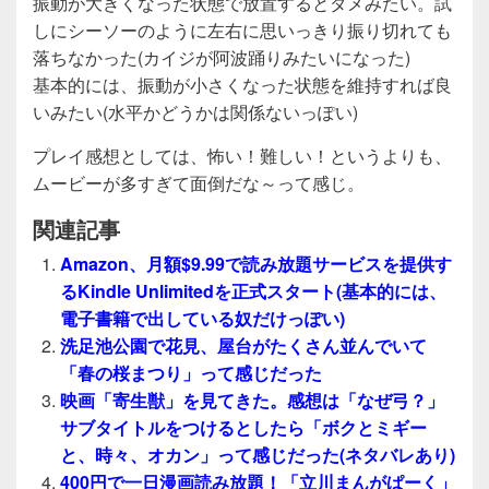
振動が大きくなった状態で放置するとダメみたい。試
しにシーソーのように左右に思いっきり振り切れても
落ちなかった(カイジが阿波踊りみたいになった)
基本的には、振動が小さくなった状態を維持すれば良
いみたい(水平かどうかは関係ないっぽい)
プレイ感想としては、怖い！難しい！というよりも、
ムービーが多すぎて面倒だな～って感じ。
関連記事
Amazon、月額$9.99で読み放題サービスを提供す
るKindle Unlimitedを正式スタート(基本的には、
電子書籍で出している奴だけっぽい)
洗足池公園で花見、屋台がたくさん並んでいて
「春の桜まつり」って感じだった
映画「寄生獣」を見てきた。感想は「なぜ弓？」
サブタイトルをつけるとしたら「ボクとミギー
と、時々、オカン」って感じだった(ネタバレあり)
400円で一日漫画読み放題！「立川まんがぱーく」