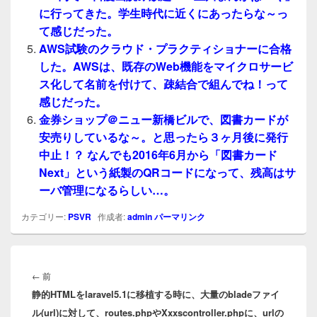
に行ってきた。学生時代に近くにあったらな～っ
て感じだった。
AWS試験のクラウド・プラクティショナーに合格
した。AWSは、既存のWeb機能をマイクロサービ
ス化して名前を付けて、疎結合で組んでね！って
感じだった。
金券ショップ＠ニュー新橋ビルで、図書カードが
安売りしているな～。と思ったら３ヶ月後に発行
中止！？ なんでも2016年6月から「図書カード
Next」という紙製のQRコードになって、残高はサ
ーバ管理になるらしい…。
カテゴリー:
PSVR
作成者:
admin
パーマリンク
投
稿
前
←
前
ナ
静的HTMLをlaravel5.1に移植する時に、大量のbladeファイ
の
ビ
ル(url)に対して、routes.phpやXxxscontroller.phpに、urlの
投