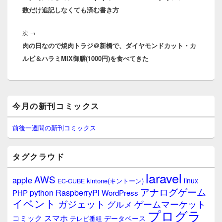
ゲ
数だけ追記しなくても済む書き方
稿:
ー
シ
次
次
→
ョ
肉の日なので焼肉トラジ＠新橋で、ダイヤモンドカット・カ
の
ン
ルビ＆ハラミMIX御膳(1000円)を食べてきた
投
稿:
メ
今月の新刊コミックス
イ
ン
サ
前後一週間の新刊コミックス
イ
ド
バ
タグクラウド
ー
ウ
laravel
AWS
apple
ィ
linux
kintone(キントーン)
EC-CUBE
ジ
アナログゲーム
RaspberryPi
python
PHP
WordPress
ェ
イベント
ガジェット
ゲームマーケット
グルメ
ッ
プログラ
ト
スマホ
コミック
データベース
テレビ番組