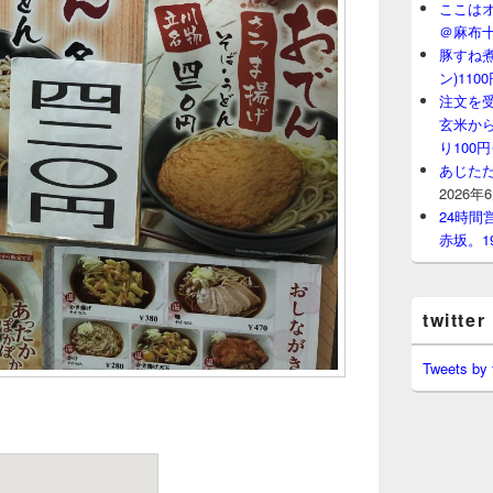
ここはオ
＠麻布
豚すね
ン)11
注文を
玄米から
り100
あじたた
2026年
24時
赤坂。1
twitter
Tweets by