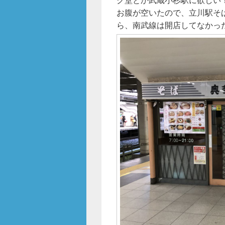
o
お腹が空いたので、立川駅そ
o
ら、南武線は開店してなかっ
k