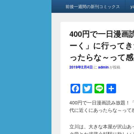
メ
前後一週間の新刊コミックス
y
イ
ン
メ
ニ
400円で一日漫
ュ
ー
ーく」に行ってき
ったらな～って感
2019年2月4日
に
admin
が投稿
F
T
Li
共
a
wi
n
有
400円で一日漫画読み放題！
c
tt
e
代に近くにあったらな～って
e
er
b
立川は、大きな本屋が沢山あ
ク堂とか武蔵小杉駅に欲しい