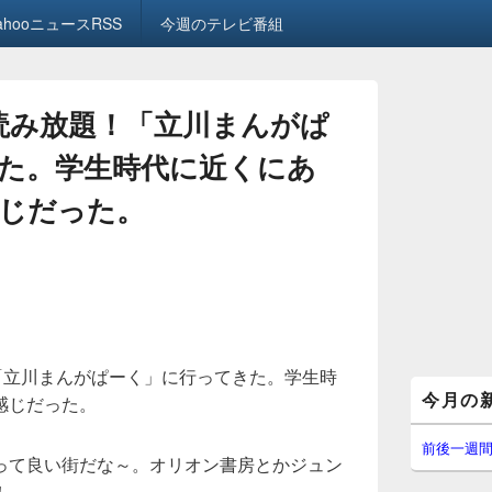
ahooニュースRSS
今週のテレビ番組
画読み放題！「立川まんがぱ
た。学生時代に近くにあ
じだった。
「立川まんがぱーく」に行ってきた。学生時
メ
今月の
感じだった。
イ
ン
サ
前後一週
って良い街だな～。オリオン書房とかジュン
イ
ド
！