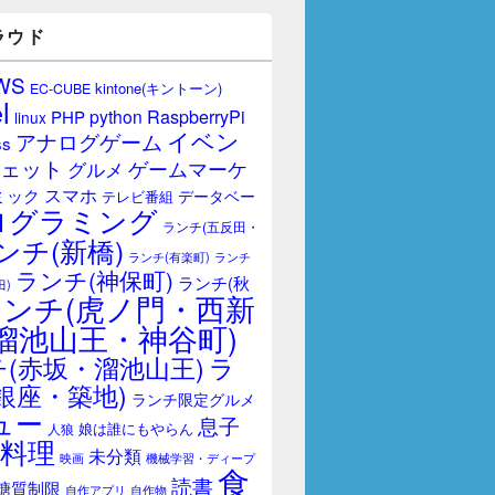
ラウド
WS
kintone(キントーン)
EC-CUBE
l
RaspberryPi
python
PHP
linux
イベン
アナログゲーム
ss
ェット
ゲームマーケ
グルメ
スマホ
ミック
データベー
テレビ番組
ログラミング
ランチ(五反田・
ンチ(新橋)
ランチ(有楽町)
ランチ
ランチ(神保町)
ランチ(秋
田)
ランチ(虎ノ門・西新
溜池山王・神谷町)
(赤坂・溜池山王)
ラ
銀座・築地)
ランチ限定グルメ
ュー
息子
娘は誰にもやらん
人狼
料理
未分類
映画
機械学習・ディープ
食
読書
糖質制限
自作アプリ
自作物