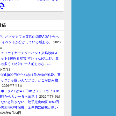
き
投稿
gptで、ボドゲカフェ運営の恋愛ADVを作っ
。 イベントが分かっている感ある。
2026
7日
カでファイヤーチャーハン！火焰炒飯＆
ット980円＠翠雲(すいうん)＠上野。量
ちゃ多くて絶対に一人前じゃない…。
7月27日
ば(L)990円＠たぬきは飲み物＠池袋。蕎
チャクチャ固いんだけど、どこが飲み物
？
2026年7月8日
ポーク200g1430円＠ビストロガブリ＠
3時からカレー食べ放題！
2026年7月6日
ないと許さない！餃子定食(9個)1250円
の肉太郎＠神保町、全体的に酸味が効い
2026年6月23日