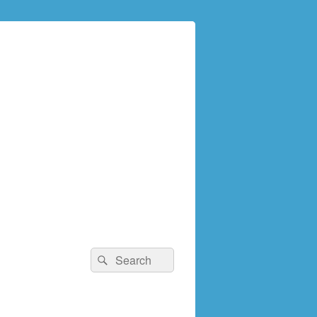
検
検
索:
索