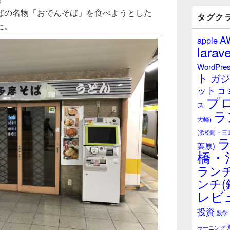
バ
ばの名物「おでんそば」を食べようとした
ー
タグク
ウ
た。
ィ
A
apple
ジ
larave
ェ
ッ
WordPre
ト
ト
ガジ
エ
ット
リ
コ
プ
ア
ス
ラ
大崎)
(浜松町・三
葉原)
橋・
ランチ
ンチ(
レビ
投資
数学
ラーニング