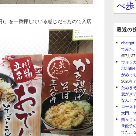
べ歩
0円)」を一番押している感じだったので入店
最近の
chat
てみた
年7月2
ウォッ
坦坦面セ
がめっ
2026年
たぬきそ
麦がメ
なん！
ロースト
大門、1
熱々じゃ
＠餃子
てた。