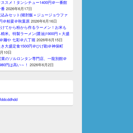
ススメ！タンシチュー1400円＠一番館
十番
2026年6月17日
煮込みセット(猪肘飯＝ジュージョウファ
00円＠柏宴＠秋葉原
2026年6月16日
受けてから粉から作るラーメン！お米も
精米。特製ラーメン(醤油)1900円＋大盛
円＠麺や 七彩＠八丁堀
2026年6月15日
き大盛定食1500円＠ひげ勘＠神保町
6月10日
間営業のソルロンタン専門店、一龍別館＠
980円は高い～！
2026年6月2日
 fddcddhdd