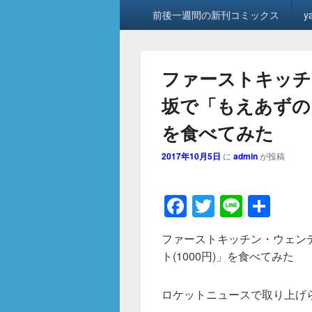
メ
前後一週間の新刊コミックス
y
イ
ン
メ
ニ
ファーストキッチ
ュ
ー
坂で「もえあずのま
を食べてみた
2017年10月5日
に
admin
が投稿
F
T
Li
共
a
wi
n
有
ファーストキッチン・ウェン
c
tt
e
ト(1000円)」を食べてみた
e
er
b
ロケットニュースで取り上げ