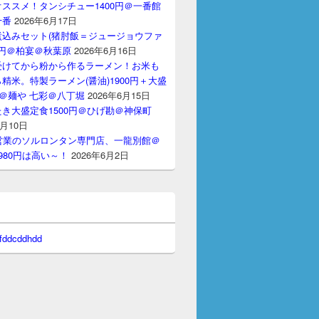
ススメ！タンシチュー1400円＠一番館
十番
2026年6月17日
煮込みセット(猪肘飯＝ジュージョウファ
00円＠柏宴＠秋葉原
2026年6月16日
受けてから粉から作るラーメン！お米も
精米。特製ラーメン(醤油)1900円＋大盛
円＠麺や 七彩＠八丁堀
2026年6月15日
き大盛定食1500円＠ひげ勘＠神保町
6月10日
間営業のソルロンタン専門店、一龍別館＠
980円は高い～！
2026年6月2日
 fddcddhdd