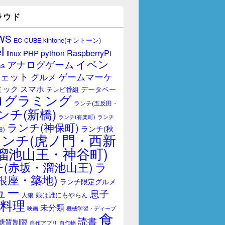
ラウド
WS
kintone(キントーン)
EC-CUBE
l
RaspberryPi
python
PHP
linux
イベン
アナログゲーム
ss
ェット
ゲームマーケ
グルメ
スマホ
ミック
データベー
テレビ番組
ログラミング
ランチ(五反田・
ンチ(新橋)
ランチ(有楽町)
ランチ
ランチ(神保町)
ランチ(秋
田)
ランチ(虎ノ門・西新
溜池山王・神谷町)
(赤坂・溜池山王)
ラ
銀座・築地)
ランチ限定グルメ
ュー
息子
娘は誰にもやらん
人狼
料理
未分類
映画
機械学習・ディープ
食
読書
糖質制限
自作アプリ
自作物