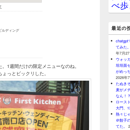
べ歩
最近の
chat
てみた
年7月2
ウォッ
坦坦面セ
た。1週間だけの限定メニューなのね。
がめっ
ちょっとビックリした。
2026年
たぬきそ
麦がメ
なん！
ロースト
大門、1
熱々じゃ
＠餃子
てた。