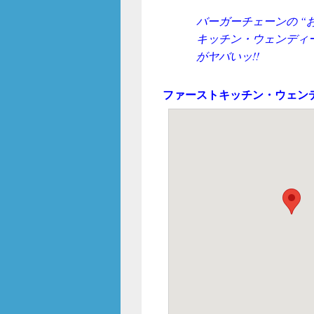
o
o
バーガーチェーンの “
キッチン・ウェンディー
k
がヤバいッ!!
ファーストキッチン・ウェン