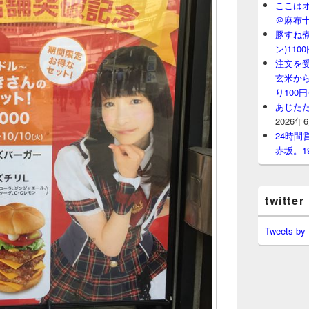
ここはオ
＠麻布
豚すね
ン)11
注文を
玄米から
り100
あじたた
2026年
24時
赤坂。1
twitter
Tweets by