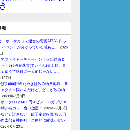
き
投稿
gptで、ボドゲカフェ運営の恋愛ADVを作っ
。 イベントが分かっている感ある。
2026
7日
カでファイヤーチャーハン！火焰炒飯＆
ット980円＠翠雲(すいうん)＠上野。量
ちゃ多くて絶対に一人前じゃない…。
7月27日
ば(L)990円＠たぬきは飲み物＠池袋。蕎
チャクチャ固いんだけど、どこが飲み物
？
2026年7月8日
ポーク200g1430円＠ビストロガブリ＠
3時からカレー食べ放題！
2026年7月6日
ないと許さない！餃子定食(9個)1250円
の肉太郎＠神保町、全体的に酸味が効い
2026年6月23日