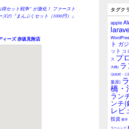
バ
お得セット戦争” が激化！ ファースト
ー
タグク
ウ
ズの『まんぷくセット（1000円）』
ィ
A
apple
ジ
larave
ェ
ッ
WordPre
ディーズ 赤坂見附店
ト
ト
ガジ
エ
ット
リ
コ
プ
ア
ス
ラ
大崎)
(浜松町・三
葉原)
橋・
ランチ
ンチ(
レビ
投資
数学
ラーニング