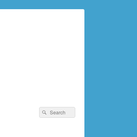
検
検
索:
索