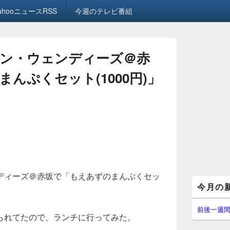
ahooニュースRSS
今週のテレビ番組
ン・ウェンディーズ＠赤
んぷくセット(1000円)」
ディーズ＠赤坂で「もえあずのまんぷくセッ
メ
今月の
イ
ン
サ
前後一週
られてたので、ランチに行ってみた。
イ
ド