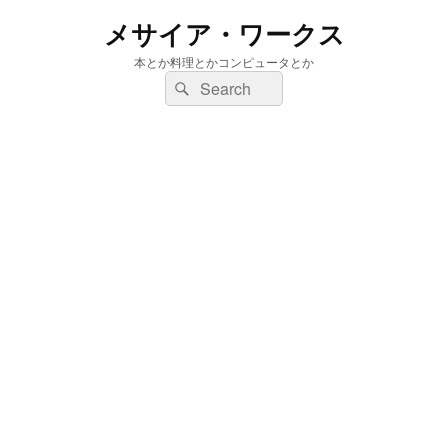
メサイア・ワークス
本とか料理とかコンピュータとか
検
検
索:
索