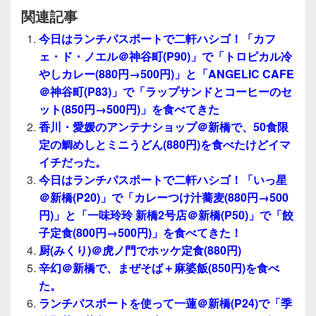
関連記事
今日はランチパスポートで二軒ハシゴ！「カフ
ェ・ド・ノエル＠神谷町(P90)」で「トロピカル冷
やしカレー(880円→500円)」と「ANGELIC CAFE
＠神谷町(P83)」で「ラップサンドとコーヒーのセ
ット(850円→500円)」を食べてきた
香川・愛媛のアンテナショップ＠新橋で、50食限
定の鯛めしとミニうどん(880円)を食べたけどイマ
イチだった。
今日はランチパスポートで二軒ハシゴ！「いっ星
＠新橋(P20)」で「カレーつけ汁蕎麦(880円→500
円)」と「一味玲玲 新橋2号店＠新橋(P50)」で「餃
子定食(800円→500円)」を食べてきた！
厨(みくり)＠虎ノ門でホッケ定食(880円)
辛幻＠新橋で、まぜそば＋麻婆飯(850円)を食べ
た。
ランチパスポートを使って一蓮＠新橋(P24)で「季