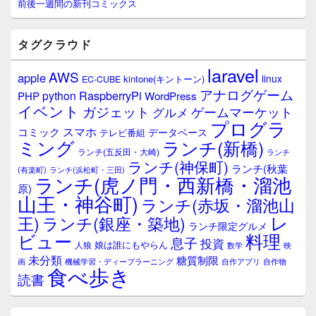
サ
前後一週間の新刊コミックス
イ
ド
バ
タグクラウド
ー
ウ
laravel
AWS
apple
ィ
linux
kintone(キントーン)
EC-CUBE
ジ
アナログゲーム
RaspberryPi
python
PHP
WordPress
ェ
イベント
ガジェット
ゲームマーケット
グルメ
ッ
プログラ
ト
スマホ
コミック
データベース
テレビ番組
エ
ミング
ランチ(新橋)
ランチ(五反田・大崎)
ランチ
リ
ランチ(神保町)
ア
ランチ(秋葉
(有楽町)
ランチ(浜松町・三田)
ランチ(虎ノ門・西新橋・溜池
原)
山王・神谷町)
ランチ(赤坂・溜池山
レ
王)
ランチ(銀座・築地)
ランチ限定グルメ
料理
ビュー
息子
投資
娘は誰にもやらん
人狼
数学
映
未分類
糖質制限
画
自作アプリ
自作物
機械学習・ディープラーニング
食べ歩き
読書