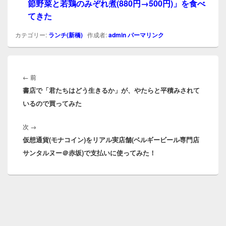
節野菜と若鶏のみぞれ煮(880円→500円)」を食べ
てきた
カテゴリー:
ランチ(新橋)
作成者:
admin
パーマリンク
投
稿
前
←
前
ナ
書店で「君たちはどう生きるか」が、やたらと平積みされて
の
ビ
いるので買ってみた
投
ゲ
稿:
ー
次
次
→
シ
仮想通貨(モナコイン)をリアル実店舗(ベルギービール専門店
の
ョ
サンタルヌー＠赤坂)で支払いに使ってみた！
投
ン
稿: