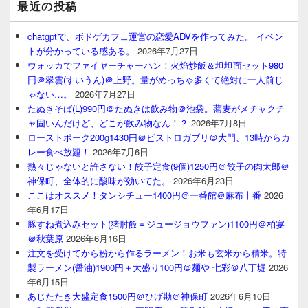
最近の投稿
chatgptで、ボドゲカフェ運営の恋愛ADVを作ってみた。 イベン
トが分かっている感ある。
2026年7月27日
ウォッカでファイヤーチャーハン！火焰炒飯＆坦坦面セット980
円＠翠雲(すいうん)＠上野。量がめっちゃ多くて絶対に一人前じ
ゃない…。
2026年7月27日
たぬきそば(L)990円＠たぬきは飲み物＠池袋。蕎麦がメチャクチ
ャ固いんだけど、どこが飲み物なん！？
2026年7月8日
ローストポーク200g1430円＠ビストロガブリ＠大門、13時からカ
レー食べ放題！
2026年7月6日
熱々じゃないと許さない！餃子定食(9個)1250円＠餃子の肉太郎＠
神保町、全体的に酸味が効いてた。
2026年6月23日
ここはオススメ！タンシチュー1400円＠一番館＠麻布十番
2026
年6月17日
豚すね煮込みセット(猪肘飯＝ジュージョウファン)1100円＠柏宴
＠秋葉原
2026年6月16日
注文を受けてから粉から作るラーメン！お米も玄米から精米。特
製ラーメン(醤油)1900円＋大盛り100円＠麺や 七彩＠八丁堀
2026
年6月15日
あじたたき大盛定食1500円＠ひげ勘＠神保町
2026年6月10日