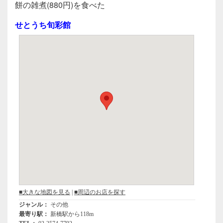
c
tt
e
餅の雑煮(880円)を食べた
e
er
せとうち旬彩館
b
o
o
k