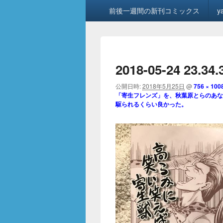
メ
前後一週間の新刊コミックス
y
イ
ン
メ
ニ
ュ
2018-05-24 23.34
ー
公開日時:
2018年5月25日
@
756 × 100
「寄生フレンズ」を、秋葉原とらのあな
駆られるくらい良かった。