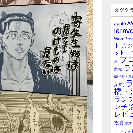
バ
ー
タグク
ウ
ィ
A
apple
ジ
larave
ェ
ッ
WordPre
ト
ト
ガジ
エ
ット
リ
コ
プ
ア
ス
ラ
大崎)
(浜松町・三
葉原)
橋・
ランチ
ンチ(
レビ
投資
数学
ラーニング