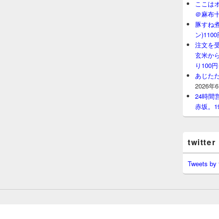
ここはオ
＠麻布
豚すね
ン)11
注文を
玄米から
り100
あじたた
2026年
24時
赤坂。1
twitter
Tweets by