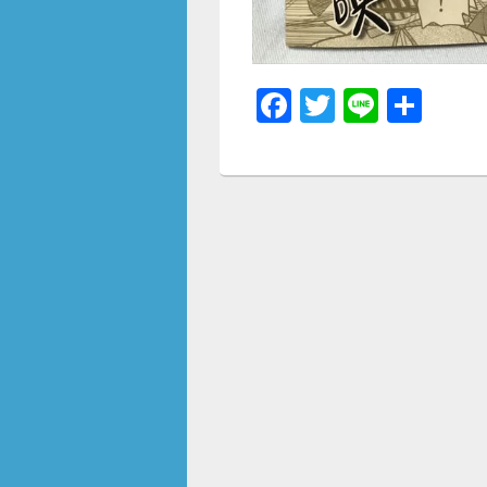
F
T
Li
共
a
wi
n
有
c
tt
e
e
er
b
o
o
k