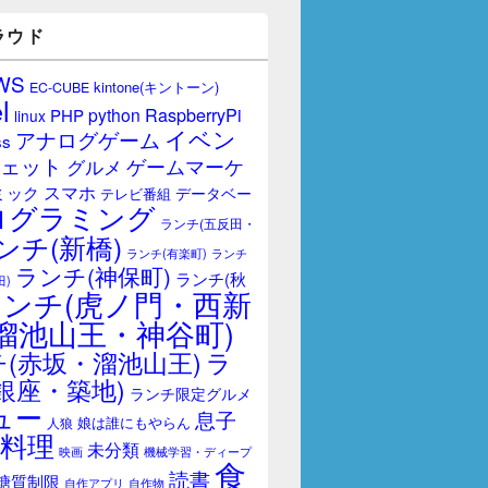
ラウド
WS
kintone(キントーン)
EC-CUBE
l
RaspberryPi
python
PHP
linux
イベン
アナログゲーム
ss
ェット
ゲームマーケ
グルメ
スマホ
ミック
データベー
テレビ番組
ログラミング
ランチ(五反田・
ンチ(新橋)
ランチ(有楽町)
ランチ
ランチ(神保町)
ランチ(秋
田)
ランチ(虎ノ門・西新
溜池山王・神谷町)
(赤坂・溜池山王)
ラ
銀座・築地)
ランチ限定グルメ
ュー
息子
娘は誰にもやらん
人狼
料理
未分類
映画
機械学習・ディープ
食
読書
糖質制限
自作アプリ
自作物