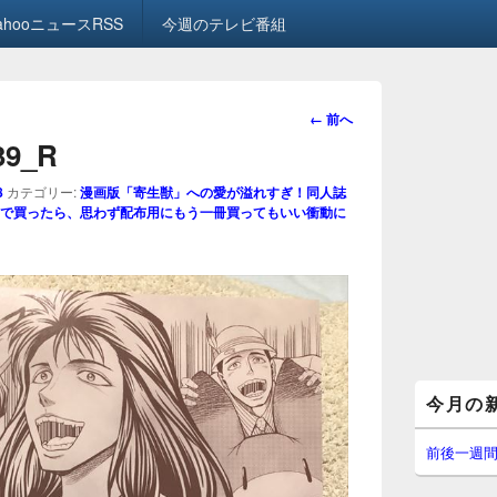
ahooニュースRSS
今週のテレビ番組
画
← 前へ
像
.39_R
ナ
ビ
8
カテゴリー:
漫画版「寄生獣」への愛が溢れすぎ！同人誌
ゲ
で買ったら、思わず配布用にもう一冊買ってもいい衝動に
ー
シ
ョ
ン
メ
今月の
イ
ン
サ
前後一週
イ
ド