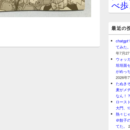
べ歩
最近の
chat
てみた
年7月2
ウォッ
坦坦面セ
がめっ
2026年
たぬきそ
麦がメ
なん！
ロースト
大門、1
熱々じゃ
＠餃子
てた。