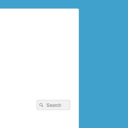
検
検
索:
索