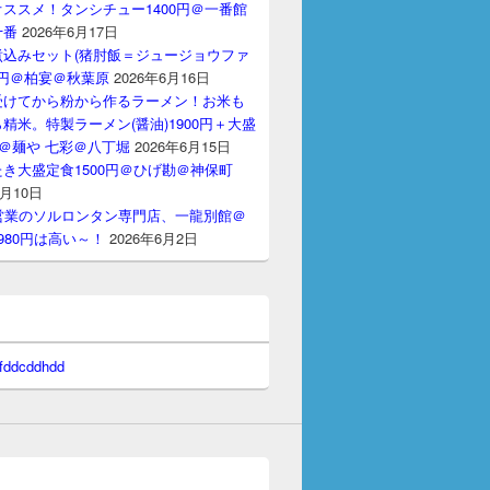
ススメ！タンシチュー1400円＠一番館
十番
2026年6月17日
煮込みセット(猪肘飯＝ジュージョウファ
00円＠柏宴＠秋葉原
2026年6月16日
受けてから粉から作るラーメン！お米も
精米。特製ラーメン(醤油)1900円＋大盛
円＠麺や 七彩＠八丁堀
2026年6月15日
き大盛定食1500円＠ひげ勘＠神保町
6月10日
間営業のソルロンタン専門店、一龍別館＠
980円は高い～！
2026年6月2日
 fddcddhdd