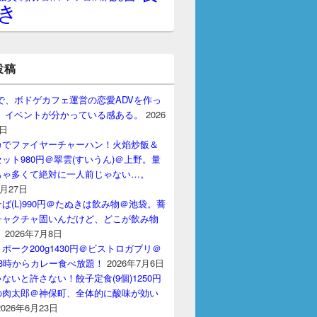
き
投稿
gptで、ボドゲカフェ運営の恋愛ADVを作っ
。 イベントが分かっている感ある。
2026
7日
カでファイヤーチャーハン！火焰炒飯＆
ット980円＠翠雲(すいうん)＠上野。量
ちゃ多くて絶対に一人前じゃない…。
7月27日
ば(L)990円＠たぬきは飲み物＠池袋。蕎
チャクチャ固いんだけど、どこが飲み物
？
2026年7月8日
ポーク200g1430円＠ビストロガブリ＠
3時からカレー食べ放題！
2026年7月6日
ないと許さない！餃子定食(9個)1250円
の肉太郎＠神保町、全体的に酸味が効い
2026年6月23日