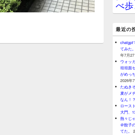
べ歩
最近の
chat
てみた
年7月2
ウォッ
坦坦面セ
がめっ
2026年
たぬきそ
麦がメ
なん！
ロースト
大門、1
熱々じゃ
＠餃子
てた。