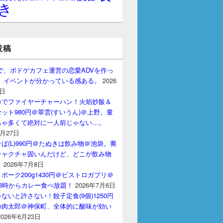
き
投稿
gptで、ボドゲカフェ運営の恋愛ADVを作っ
。 イベントが分かっている感ある。
2026
7日
カでファイヤーチャーハン！火焰炒飯＆
ット980円＠翠雲(すいうん)＠上野。量
ちゃ多くて絶対に一人前じゃない…。
7月27日
ば(L)990円＠たぬきは飲み物＠池袋。蕎
チャクチャ固いんだけど、どこが飲み物
？
2026年7月8日
ポーク200g1430円＠ビストロガブリ＠
3時からカレー食べ放題！
2026年7月6日
ないと許さない！餃子定食(9個)1250円
の肉太郎＠神保町、全体的に酸味が効い
2026年6月23日