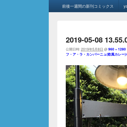
メ
前後一週間の新刊コミックス
y
イ
ン
メ
ニ
ュ
2019-05-08 13.55.
ー
公開日時:
2019年5月8日
@
960 × 1280
フ・ア・ラ・カンパーニュ(欧風カレー)