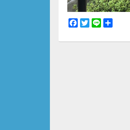
F
T
Li
共
a
wi
n
有
c
tt
e
e
er
b
o
o
k