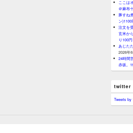
ここはオ
＠麻布
豚すね
ン)11
注文を
玄米から
り100
あじたた
2026年
24時
赤坂。1
twitter
Tweets by