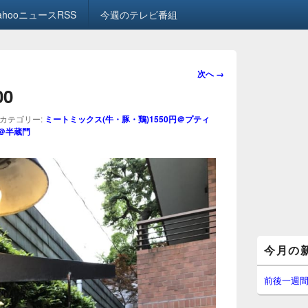
ahooニュースRSS
今週のテレビ番組
画
次へ →
像
00
ナ
ビ
カテゴリー:
ミートミックス(牛・豚・鶏)1550円＠プティ
ゲ
＠半蔵門
ー
シ
ョ
ン
メ
今月の
イ
ン
サ
前後一週
イ
ド