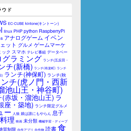
ラウド
WS
kintone(キントーン)
EC-CUBE
l
RaspberryPi
python
PHP
linux
イベン
アナログゲーム
ss
ェット
ゲームマーケ
グルメ
スマホ
ミック
データベー
テレビ番組
ログラミング
ランチ(五反田・
ンチ(新橋)
ランチ(有楽町)
ランチ
ランチ(神保町)
ランチ(秋
田)
ランチ(虎ノ門・西新
溜池山王・神谷町)
(赤坂・溜池山王)
ラ
銀座・築地)
ランチ限定グルメ
ュー
息子
娘は誰にもやらん
人狼
料理
未分類
映画
機械学習・ディープ
食
読書
糖質制限
自作アプリ
自作物