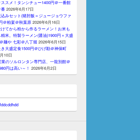
ススメ！タンシチュー1400円＠一番館
十番
2026年6月17日
煮込みセット(猪肘飯＝ジュージョウファ
00円＠柏宴＠秋葉原
2026年6月16日
受けてから粉から作るラーメン！お米も
精米。特製ラーメン(醤油)1900円＋大盛
円＠麺や 七彩＠八丁堀
2026年6月15日
き大盛定食1500円＠ひげ勘＠神保町
6月10日
間営業のソルロンタン専門店、一龍別館＠
980円は高い～！
2026年6月2日
 fddcddhdd