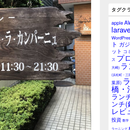
バ
ー
タグク
ウ
ィ
A
apple
ジ
larave
ェ
ッ
WordPre
ト
ト
ガジ
エ
ット
リ
コ
プ
ア
ス
ラ
大崎)
(浜松町・三
葉原)
橋・
ランチ
ンチ(
レビ
投資
数学
ラーニング