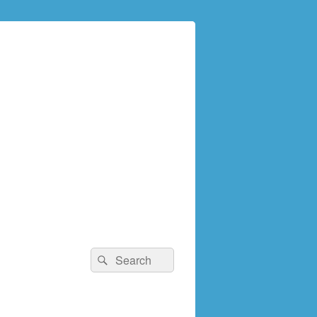
検
検
索:
索