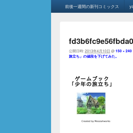
メ
前後一週間の新刊コミックス
y
イ
ン
メ
ニ
ュ
fd3b6fc9e56fbda
ー
公開日時:
2013年4月10日
@
150 × 240
旅立ち」の値段を下げてみた。