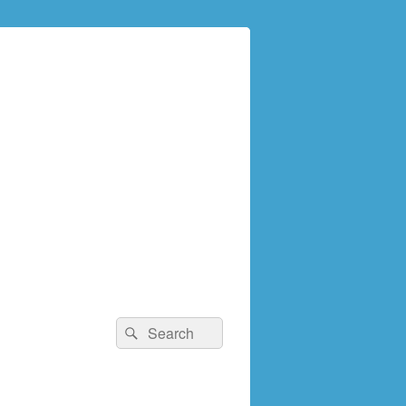
検
検
索:
索