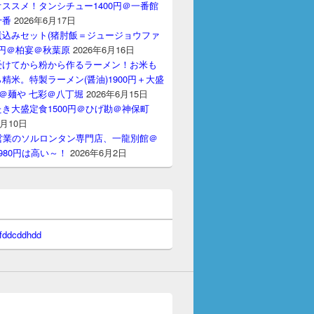
ススメ！タンシチュー1400円＠一番館
十番
2026年6月17日
煮込みセット(猪肘飯＝ジュージョウファ
00円＠柏宴＠秋葉原
2026年6月16日
受けてから粉から作るラーメン！お米も
精米。特製ラーメン(醤油)1900円＋大盛
円＠麺や 七彩＠八丁堀
2026年6月15日
き大盛定食1500円＠ひげ勘＠神保町
6月10日
間営業のソルロンタン専門店、一龍別館＠
980円は高い～！
2026年6月2日
 fddcddhdd