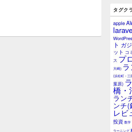
バ
ー
タグク
ウ
ィ
A
apple
ジ
larave
ェ
ッ
WordPre
ト
ト
ガジ
エ
ット
リ
コ
プ
ア
ス
ラ
大崎)
(浜松町・三
葉原)
橋・
ランチ
ンチ(
レビ
投資
数学
ラーニング