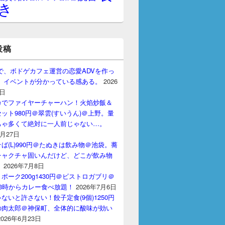
き
投稿
gptで、ボドゲカフェ運営の恋愛ADVを作っ
。 イベントが分かっている感ある。
2026
7日
カでファイヤーチャーハン！火焰炒飯＆
ット980円＠翠雲(すいうん)＠上野。量
ちゃ多くて絶対に一人前じゃない…。
7月27日
ば(L)990円＠たぬきは飲み物＠池袋。蕎
チャクチャ固いんだけど、どこが飲み物
？
2026年7月8日
ポーク200g1430円＠ビストロガブリ＠
3時からカレー食べ放題！
2026年7月6日
ないと許さない！餃子定食(9個)1250円
の肉太郎＠神保町、全体的に酸味が効い
2026年6月23日