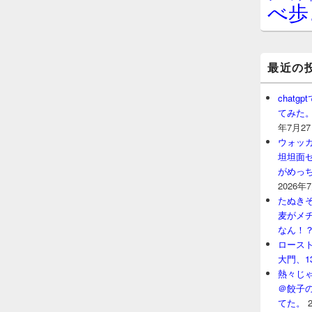
べ歩
最近の
chat
てみた
年7月2
ウォッ
坦坦面セ
がめっ
2026年
たぬきそ
麦がメ
なん！
ロースト
大門、1
熱々じゃ
＠餃子
てた。