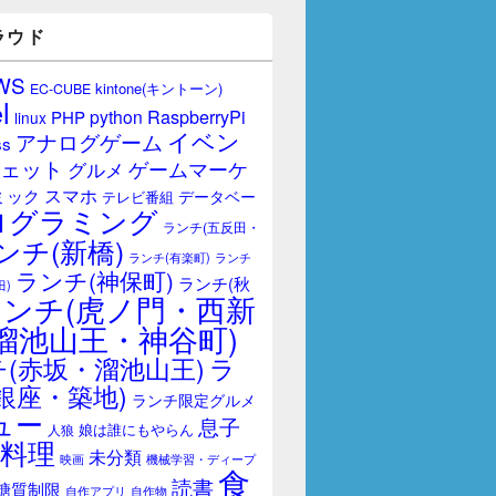
ラウド
WS
kintone(キントーン)
EC-CUBE
l
RaspberryPi
python
PHP
linux
イベン
アナログゲーム
ss
ェット
ゲームマーケ
グルメ
スマホ
ミック
データベー
テレビ番組
ログラミング
ランチ(五反田・
ンチ(新橋)
ランチ(有楽町)
ランチ
ランチ(神保町)
ランチ(秋
田)
ランチ(虎ノ門・西新
溜池山王・神谷町)
(赤坂・溜池山王)
ラ
銀座・築地)
ランチ限定グルメ
ュー
息子
娘は誰にもやらん
人狼
料理
未分類
映画
機械学習・ディープ
食
読書
糖質制限
自作アプリ
自作物