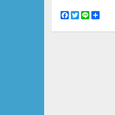
F
T
Li
共
a
wi
n
有
c
tt
e
e
er
b
o
o
k