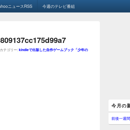
ahooニュースRSS
今週のテレビ番組
画
像
0809137cc175d99a7
ナ
ビ
カテゴリー:
kindleで出版した自作ゲームブック「少年の
ゲ
ー
シ
ョ
ン
メ
今月の
イ
ン
サ
前後一週
イ
ド