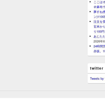
ここはオ
＠麻布
豚すね
ン)11
注文を
玄米から
り100
あじたた
2026年
24時
赤坂。1
twitter
Tweets by