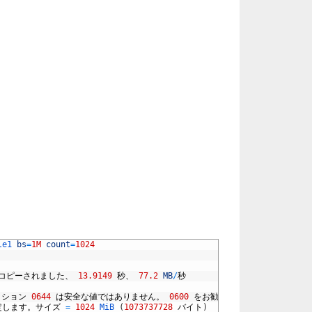
le1 
bs
=
1M
count
=
1024
コピーされました、
13.9149
秒、
77.2
MB
/
秒
ッション
0644
は安全な値ではありません。
0600
をお勧めします。
定します。サイズ
=
1024
MiB
(
1073737728
バイト
)