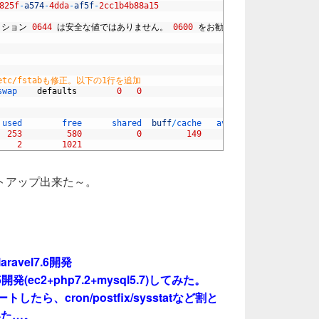
825f
-
a574
-
4dda
-
af5f
-
2cc1b4b88a15
ッション
0644
は安全な値ではありません。
0600
をお勧めします。
tc/fstabも修正。以下の1行を追加
swap    
defaults
0
0
 
used        
free      
shared  
buff
/
cache   
available
253
580
0
149
571
2
1021
セットアップ出来た～。
laravel7.6開発
.5開発(ec2+php7.2+mysql5.7)してみた。
トしたら、cron/postfix/sysstatなど割と
いた…。