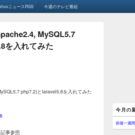
ahooニュースRSS
今週のテレビ番組
ache2.4, MySQL5.7
el5.8を入れてみた
MySQL5.7 php7.2)とlaravel5.8を入れてみた
メ
今月の
イ
16
ン
サ
前後一週
イ
去記事参照
ド