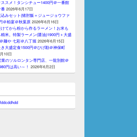
ススメ！タンシチュー1400円＠一番館
十番
2026年6月17日
煮込みセット(猪肘飯＝ジュージョウファ
00円＠柏宴＠秋葉原
2026年6月16日
受けてから粉から作るラーメン！お米も
精米。特製ラーメン(醤油)1900円＋大盛
円＠麺や 七彩＠八丁堀
2026年6月15日
き大盛定食1500円＠ひげ勘＠神保町
6月10日
p
-
gd 
php72
-
php
-
mysql 
php72
-
php
-
mysqlnd 
php72
-
php
-
mbstring 
php72
-
間営業のソルロンタン専門店、一龍別館＠
980円は高い～！
2026年6月2日
 fddcddhdd
ng 
is
missing 
from 
your 
system
.
sing 
from 
your 
system
.