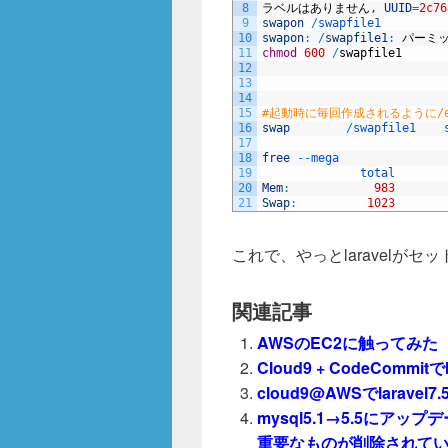
8
ラベルはありません
,
UUID
=
2c76
9
swapon
/
swapfile1
10
swapon
:
/
swapfile1
:
パーミ
11
chmod
600
/
swapfile1
12
13
14
15
#起動時に毎回作成されるように/e
16
swap
/
swapfile1    
17
18
free
--
mega
19
total       
20
Mem
:
983
21
Swap
:
1023
これで、やっとlaravelが
関連記事
AWSのEC2に触ってみた
Cloud9 + CodeCommitで
cloud9@AWSでlaravel7
mysql5.1→5.5にアップデー
重要なものが削除されて