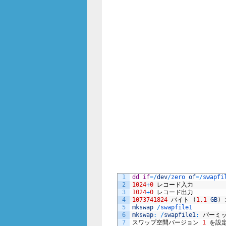
1
dd
if
=
/
dev
/
zero 
of
=
/
swapfi
2
1024
+
0
レコード入力
3
1024
+
0
レコード出力
4
1073741824
バイト
(
1.1
GB
)
5
mkswap
/
swapfile1
6
mkswap
:
/
swapfile1
:
パーミ
7
スワップ空間バージョン
1
を設