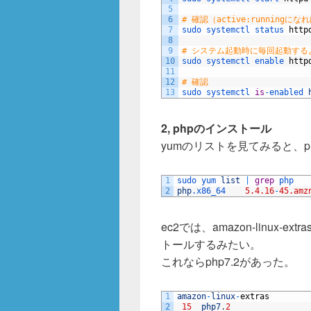
5
6
# 確認（active:runningにな
7
sudo 
systemctl 
status 
http
8
9
# システム起動時に毎回起動する
10
sudo 
systemctl 
enable 
http
11
12
# 確認
13
sudo 
systemctl 
is
-
enabled 
2, phpのインストール
yumのリストを見てみると、ph
1
sudo 
yum 
list
|
grep
php
2
php
.x86_64
5.4.16
-
45.amz
ec2では、amazon-linux
トールするみたい。
これならphp7.2があった。
1
amazon
-
linux
-
extras
2
15
php7
.
2