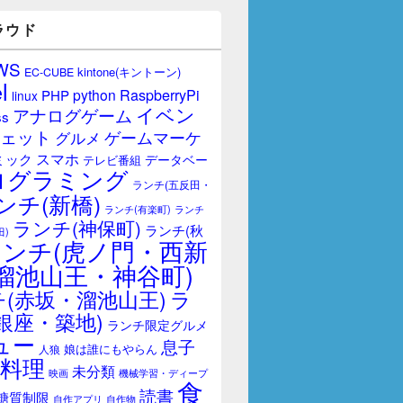
ラウド
WS
kintone(キントーン)
EC-CUBE
l
RaspberryPi
python
PHP
linux
イベン
アナログゲーム
ss
ェット
ゲームマーケ
グルメ
スマホ
ミック
データベー
テレビ番組
ログラミング
ランチ(五反田・
ンチ(新橋)
ランチ(有楽町)
ランチ
ランチ(神保町)
ランチ(秋
田)
ランチ(虎ノ門・西新
溜池山王・神谷町)
(赤坂・溜池山王)
ラ
銀座・築地)
ランチ限定グルメ
ュー
息子
娘は誰にもやらん
人狼
料理
未分類
映画
機械学習・ディープ
食
読書
糖質制限
自作アプリ
自作物