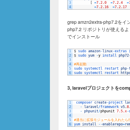
3
[
=
7.2.0
=
7.2.4
=
4
=
7.2.16
=
7.2.17
grep amzn2extra-php7.
php7.2 リポジトリが使え
でインストール
1
$
sudo 
amazon
-
linux
-
extras 
2
$
sudo 
yum
-
y
install 
php72
3
4
#再起動
5
sudo 
systemctl 
restart 
php
-
6
sudo 
systemctl 
restart 
http
3, laravelプロジェクトを
1
composer 
create
-
project 
la
2
-
laravel
/
framework 
v5
.
8
3
-
phpunit
/
phpunit
7.5.x
-
4
5
#適当に拡張モジュールを入れたら
6
yum 
install
--
enablerepo
=
re