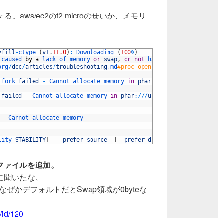
ケる。aws/ec2のt2.microのせいか、メモリ
yfill
-
ctype
(
v1
.
11.0
)
:
Downloading
(
100
%
)
caused 
by
a
lack 
of 
memory 
or
swap
,
or
not
having 
swap 
configur
org
/
doc
/
articles
/
troubleshooting
.md
#proc-open-fork-failed-errors
fork 
failed
-
Cannot 
allocate 
memory 
in
phar
:
/
/
/
usr
/
local
/
bin
/
c
 
failed
-
Cannot 
allocate 
memory 
in
phar
:
/
/
/
usr
/
local
/
bin
/
compos
-
Cannot 
allocate 
memory  
lity 
STABILITY
]
[
--
prefer
-
source
]
[
--
prefer
-
dist
]
[
--
repository 
ワップファイルを追加。
に聞いたな。
なぜかデフォルトだとSwap領域が0byteな
/id/120