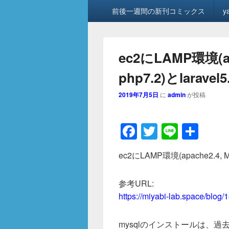
メ
前後一週間の新刊コミックス
y
イ
ン
メ
ニ
ec2にLAMP環境(ap
ュ
ー
php7.2)とlarav
2019年7月5日
に
admin
が投稿
F
T
Li
共
a
wi
n
有
ec2にLAMP環境(apache2.4, 
c
tt
e
e
er
参考URL:
b
https://miyabi-lab.space/blog/
o
mysqlのインストールは、過