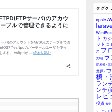
バ
ー
タグク
ウ
ィ
A
apple
ジ
larave
ェ
ッ
WordPre
ト
ト
ガジ
エ
ット
リ
コ
プ
ア
ス
ラ
大崎)
(浜松町・三
葉原)
橋・
ランチ
ンチ(
レビ
投資
数学
ラーニング