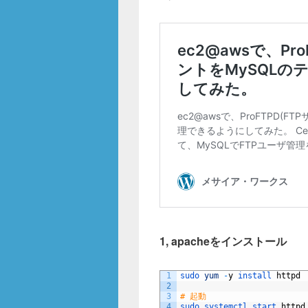
o
k
1, apacheをインストール
1
sudo 
yum
-
y
install 
httpd
2
3
# 起動
4
sudo 
systemctl 
start 
httpd