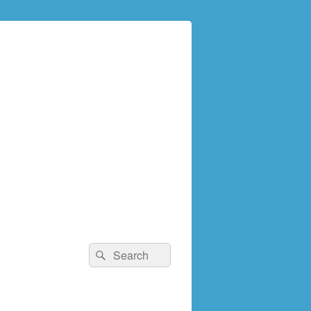
検
検
索:
索