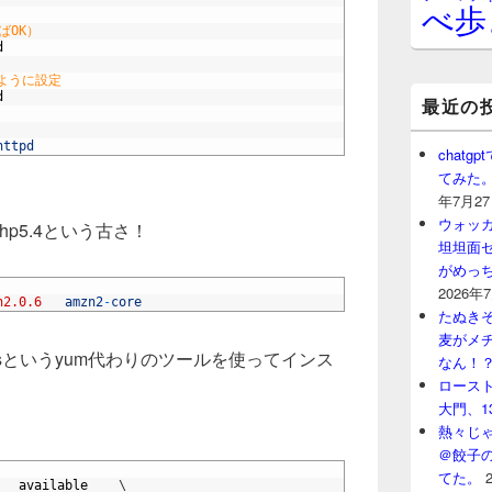
べ歩
ればOK）
d
ように設定
d
最近の
httpd
chat
てみた
年7月2
ウォッ
p5.4という古さ！
坦坦面セ
がめっ
2026年
n2.0.6
amzn2
-
core
たぬきそ
麦がメ
-extrasというyum代わりのツールを使ってインス
なん！
ロースト
大門、1
熱々じゃ
＠餃子
てた。
available
\