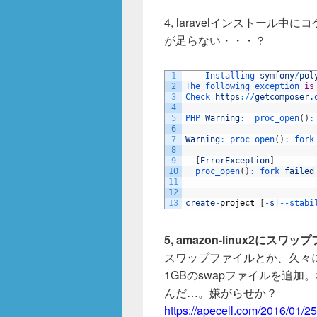
4, laravelインストール中にコ
が足らない・・・？
1
-
Installing 
symfony
/
pol
2
The 
following 
exception 
is
3
Check 
https
:
/
/
getcomposer
.
4
5
PHP 
Warning
:
proc_open
(
)
:
6
7
Warning
:
proc_open
(
)
:
fork
8
9
[
ErrorException
]
10
proc_open
(
)
:
fork 
failed
11
12
13
create
-
project
[
-
s
|
--
stabi
5, amazon-linux2にス
スワップファイルとか、久々
1GBのswapファイルを追加。
んだ…。嫌がらせか？
https://apecell.com/2016/01/25