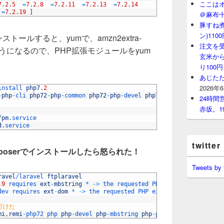
ここはオ
7.2.5
=
7.2.8
=
7.2.11
=
7.2.13
=
7.2.14
=
7.2.19
]
＠麻布
豚すね
ン)11
2をインストールすると、yumで、amzn2extra-
注文を
るようになるので、PHP拡張モジュールをyum
玄米から
り100
あじたた
2026年
install 
php7
.
2
-
php
-
cli 
php72
-
php
-
common 
php72
-
php
-
devel 
php72
-
php
-
fpm 
php72
-
ph
24時
赤坂。1
fpm
.service
d
.service
twitter
composerでインストールしたら怒られた！
Tweets by
ravel
/
laravel 
ftplaravel
.9
requires 
ext
-
mbstring
*
->
the 
requested 
PHP 
extension 
mbstri
dev 
requires 
ext
-
dom
*
->
the 
requested 
PHP 
extension 
dom 
is
mis
行けた
mi
,
remi
-
php72 
php 
php
-
devel 
php
-
mbstring 
php
-
pdo 
php
-
gd 
php
-
xml