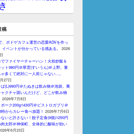
き
投稿
gptで、ボドゲカフェ運営の恋愛ADVを作っ
。 イベントが分かっている感ある。
2026
7日
カでファイヤーチャーハン！火焰炒飯＆
ット980円＠翠雲(すいうん)＠上野。量
ちゃ多くて絶対に一人前じゃない…。
7月27日
ば(L)990円＠たぬきは飲み物＠池袋。蕎
チャクチャ固いんだけど、どこが飲み物
？
2026年7月8日
ポーク200g1430円＠ビストロガブリ＠
3時からカレー食べ放題！
2026年7月6日
ないと許さない！餃子定食(9個)1250円
の肉太郎＠神保町、全体的に酸味が効い
2026年6月23日