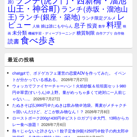
原)
山王・神谷町)
ランチ(赤坂・溜池山
レ
王)
ランチ(銀座・築地)
ランチ限定グルメ
料理
ビュー
息子
投資
娘は誰にもやらん
人狼
数学
映
未分類
糖質制限
画
自作アプリ
自作物
機械学習・ディープラーニング
食べ歩き
読書
最近の投稿
chatgptで、ボドゲカフェ運営の恋愛ADVを作ってみた。 イベン
トが分かっている感ある。
2026年7月27日
ウォッカでファイヤーチャーハン！火焰炒飯＆坦坦面セット980
円＠翠雲(すいうん)＠上野。量がめっちゃ多くて絶対に一人前じ
ゃない…。
2026年7月27日
たぬきそば(L)990円＠たぬきは飲み物＠池袋。蕎麦がメチャクチ
ャ固いんだけど、どこが飲み物なん！？
2026年7月8日
ローストポーク200g1430円＠ビストロガブリ＠大門、13時からカ
レー食べ放題！
2026年7月6日
熱々じゃないと許さない！餃子定食(9個)1250円＠餃子の肉太郎＠