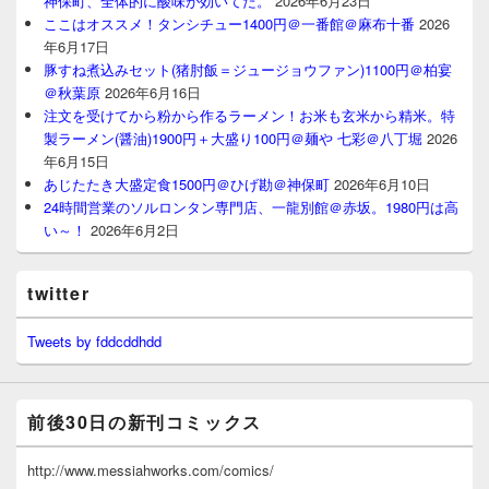
神保町、全体的に酸味が効いてた。
2026年6月23日
ここはオススメ！タンシチュー1400円＠一番館＠麻布十番
2026
年6月17日
豚すね煮込みセット(猪肘飯＝ジュージョウファン)1100円＠柏宴
＠秋葉原
2026年6月16日
注文を受けてから粉から作るラーメン！お米も玄米から精米。特
製ラーメン(醤油)1900円＋大盛り100円＠麺や 七彩＠八丁堀
2026
年6月15日
あじたたき大盛定食1500円＠ひげ勘＠神保町
2026年6月10日
24時間営業のソルロンタン専門店、一龍別館＠赤坂。1980円は高
い～！
2026年6月2日
twitter
Tweets by fddcddhdd
前後30日の新刊コミックス
http://www.messiahworks.com/comics/