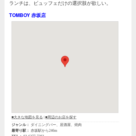
c
tt
e
ランチは、ビュッフェだけの選択肢が欲しい。
e
er
TOMBOY 赤坂店
b
o
o
k