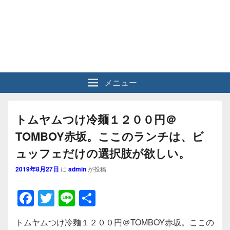
メニュー
トムヤムつけ冷麺１２００円＠
TOMBOY赤坂。ここのランチは、ビ
ュッフェだけの選択肢が欲しい。
2019年8月27日
に
admin
が投稿
F
T
Li
共
a
wi
n
有
トムヤムつけ冷麺１２００円＠TOMBOY赤坂。ここの