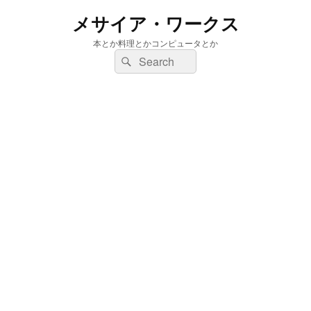
メサイア・ワークス
本とか料理とかコンピュータとか
検
検
索:
索