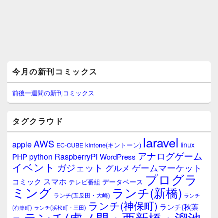
メ
今月の新刊コミックス
イ
ン
サ
前後一週間の新刊コミックス
イ
ド
バ
タグクラウド
ー
ウ
laravel
AWS
apple
ィ
linux
kintone(キントーン)
EC-CUBE
ジ
アナログゲーム
RaspberryPi
python
PHP
WordPress
ェ
イベント
ガジェット
ゲームマーケット
グルメ
ッ
プログラ
ト
スマホ
コミック
データベース
テレビ番組
エ
ミング
ランチ(新橋)
ランチ(五反田・大崎)
ランチ
リ
ランチ(神保町)
ア
ランチ(秋葉
(有楽町)
ランチ(浜松町・三田)
ランチ(虎ノ門・西新橋・溜池