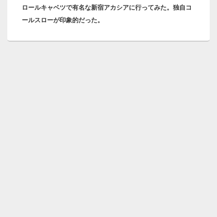
ー
ロールキャベツで有名な新宿アカシアに行ってみた。独自コ
の
シ
ールスローが印象的だった。
投
ョ
稿:
ン