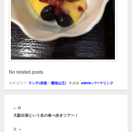
No related posts.
カテゴリー:
ランチ(赤坂・溜池山王)
作成者:
admin
パーマリンク
投
稿
前
←
前
ナ
大阪出張という名の食べ歩きツアー！
の
ビ
投
ゲ
次
次
→
稿: