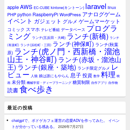
ウ
laravel
AWS
apple
ィ
linux
kintone(キントーン)
EC-CUBE
ジ
アナログゲーム
RaspberryPi
python
PHP
WordPress
ェ
イベント
ガジェット
ゲームマーケット
グルメ
ッ
プログラ
ト
スマホ
コミック
データベース
テレビ番組
エ
ミング
ランチ(新橋)
ランチ(五反田・大崎)
ランチ
リ
ランチ(神保町)
ア
ランチ(秋葉
(有楽町)
ランチ(浜松町・三田)
ランチ(虎ノ門・西新橋・溜池
原)
山王・神谷町)
ランチ(赤坂・溜池山
レ
王)
ランチ(銀座・築地)
ランチ限定グルメ
料理
ビュー
息子
投資
娘は誰にもやらん
人狼
数学
映
未分類
糖質制限
画
自作アプリ
自作物
機械学習・ディープラーニング
食べ歩き
読書
最近の投稿
chatgptで、ボドゲカフェ運営の恋愛ADVを作ってみた。 イベン
トが分かっている感ある。
2026年7月27日