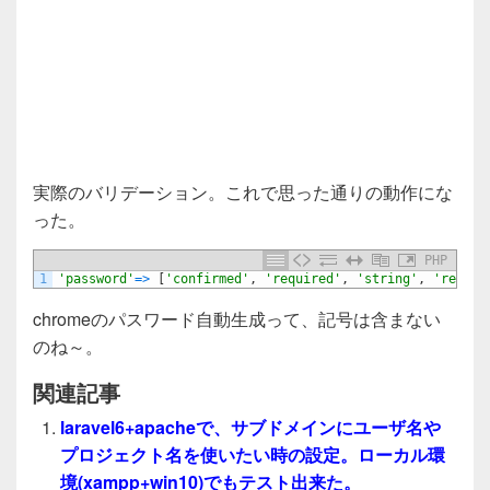
実際のバリデーション。これで思った通りの動作にな
った。
PHP
1
'password'
=
>
[
'confirmed'
,
'required'
,
'string'
,
'regex:
chromeのパスワード自動生成って、記号は含まない
のね～。
関連記事
laravel6+apacheで、サブドメインにユーザ名や
プロジェクト名を使いたい時の設定。ローカル環
境(xampp+win10)でもテスト出来た。