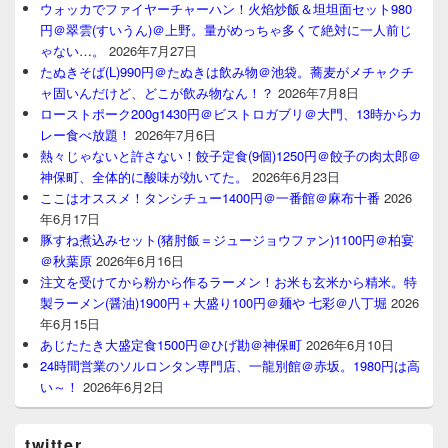
ウォッカでファイヤーチャーハン！火焰炒飯＆坦坦面セット980
円＠翠雲(すいうん)＠上野。量がめっちゃ多くて絶対に一人前じ
ゃない…。
2026年7月27日
たぬきそば(L)990円＠たぬきは飲み物＠池袋。蕎麦がメチャクチ
ャ固いんだけど、どこが飲み物なん！？
2026年7月8日
ローストポーク200g1430円＠ビストロガブリ＠大門、13時からカ
レー食べ放題！
2026年7月6日
熱々じゃないと許さない！餃子定食(9個)1250円＠餃子の肉太郎＠
神保町、全体的に酸味が効いてた。
2026年6月23日
ここはオススメ！タンシチュー1400円＠一番館＠麻布十番
2026
年6月17日
豚すね煮込みセット(猪肘飯＝ジュージョウファン)1100円＠柏宴
＠秋葉原
2026年6月16日
注文を受けてから粉から作るラーメン！お米も玄米から精米。特
製ラーメン(醤油)1900円＋大盛り100円＠麺や 七彩＠八丁堀
2026
年6月15日
あじたたき大盛定食1500円＠ひげ勘＠神保町
2026年6月10日
24時間営業のソルロンタン専門店、一龍別館＠赤坂。1980円は高
い～！
2026年6月2日
twitter