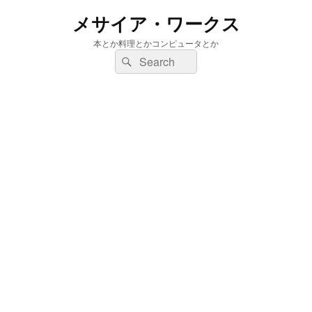
メサイア・ワークス
本とか料理とかコンピュータとか
検
検
索:
索