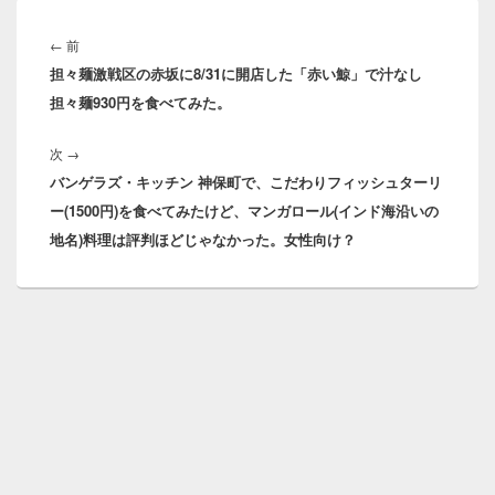
投
稿
前
←
前
ナ
担々麺激戦区の赤坂に8/31に開店した「赤い鯨」で汁なし
の
ビ
担々麺930円を食べてみた。
投
ゲ
稿:
ー
次
次
→
シ
バンゲラズ・キッチン 神保町で、こだわりフィッシュターリ
の
ョ
ー(1500円)を食べてみたけど、マンガロール(インド海沿いの
投
ン
地名)料理は評判ほどじゃなかった。女性向け？
稿: