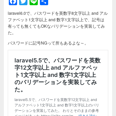
F
T
Li
共
a
wi
n
有
laravel6.0で、パスワードを英数字8文字以上 and アル
c
tt
e
ファベット1文字以上 and 数字1文字以上で、記号は
e
er
有っても無くてもOKなバリデーションを実装してみ
b
た。
o
パスワードに記号NGって所もあるよな～。
o
k