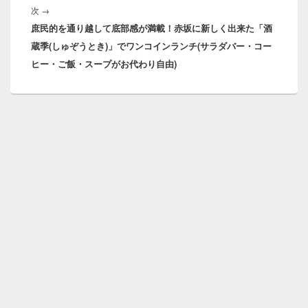
ゲ
次
次
→
稿:
ー
庶民的を通り越して底部感が満載！赤坂に新しく出来た「酒
の
シ
蔵季(しゅぞうとき)」でワンコインランチ(サラダバー・コー
投
ョ
ヒー・ご飯・スープがお代わり自由)
稿:
ン