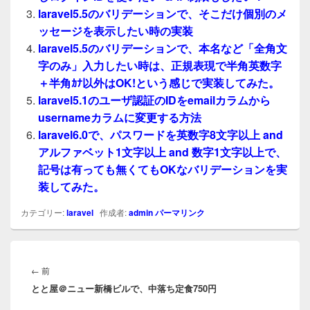
laravel5.5のバリデーションで、そこだけ個別のメ
ッセージを表示したい時の実装
laravel5.5のバリデーションで、本名など「全角文
字のみ」入力したい時は、正規表現で半角英数字
＋半角ｶﾅ以外はOK!という感じで実装してみた。
laravel5.1のユーザ認証のIDをemailカラムから
usernameカラムに変更する方法
laravel6.0で、パスワードを英数字8文字以上 and
アルファベット1文字以上 and 数字1文字以上で、
記号は有っても無くてもOKなバリデーションを実
装してみた。
カテゴリー:
laravel
作成者:
admin
パーマリンク
投
稿
前
←
前
ナ
とと屋＠ニュー新橋ビルで、中落ち定食750円
の
ビ
投