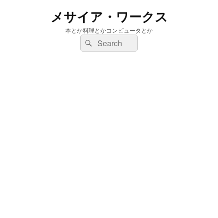
メサイア・ワークス
本とか料理とかコンピュータとか
検
検
索:
索