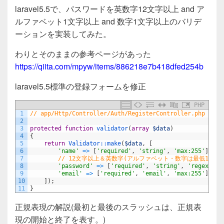
a
wi
n
有
laravel5.5で、パスワードを英数字12文字以上 and ア
c
tt
e
ルファベット1文字以上 and 数字1文字以上のバリデ
e
er
ーションを実装してみた。
b
わりとそのままの参考ページがあった
o
https://qiita.com/mpyw/items/886218e7b418dfed254b
o
laravel5.5標準の登録フォームを修正
k
PHP
1
// app/Http/Controller/Auth/RegisterController.php
2
3
protected
function
validator
(
array
$data
)
4
{
5
return
Validator::
make
(
$data
,
[
6
'name'
=
>
[
'required'
,
'string'
,
'max:255'
]
,
7
// 12文字以上＆英数字(アルファベット・数字は最低1文字
8
'password'
=
>
[
'required'
,
'string'
,
'regex:/\A
9
'email'
=
>
[
'required'
,
'email'
,
'max:255'
]
,
10
]
)
;
11
}
正規表現の解説(最初と最後のスラッシュは、正規表
現の開始と終了を表す。)