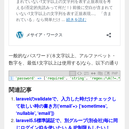
一般的なパスワード(８文字以上、アルファベット・
数字を、最低1文字以上は使用する)なら、以下の通り
PHP
1
'password'
=
>
[
'required'
,
'string'
,
'regex:/\A(?=.*?[a-
関連記事
laravelのvalidateで、入力した時だけチェックし
て欲しい時の書き方(‘email’=> [‘sometimes’,
‘nullable’, ‘email’])
laravel5.5標準認証で、別グループ(別会社)毎に同
じログインIDを使いたい ＆ IP制限もしたい！