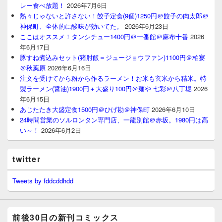
レー食べ放題！
2026年7月6日
熱々じゃないと許さない！餃子定食(9個)1250円＠餃子の肉太郎＠
神保町、全体的に酸味が効いてた。
2026年6月23日
ここはオススメ！タンシチュー1400円＠一番館＠麻布十番
2026
年6月17日
豚すね煮込みセット(猪肘飯＝ジュージョウファン)1100円＠柏宴
＠秋葉原
2026年6月16日
注文を受けてから粉から作るラーメン！お米も玄米から精米。特
製ラーメン(醤油)1900円＋大盛り100円＠麺や 七彩＠八丁堀
2026
年6月15日
あじたたき大盛定食1500円＠ひげ勘＠神保町
2026年6月10日
24時間営業のソルロンタン専門店、一龍別館＠赤坂。1980円は高
い～！
2026年6月2日
twitter
Tweets by fddcddhdd
前後30日の新刊コミックス