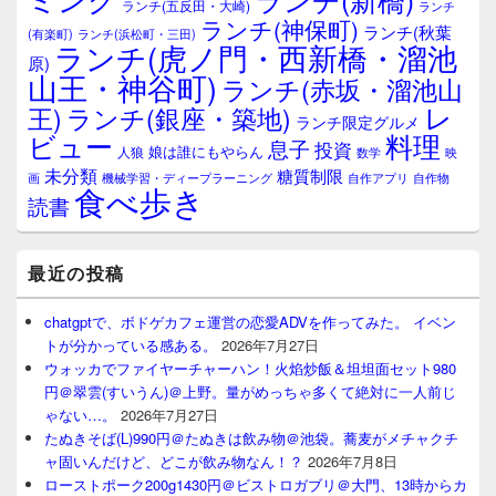
ランチ(五反田・大崎)
ランチ
リ
ランチ(神保町)
ア
ランチ(秋葉
(有楽町)
ランチ(浜松町・三田)
ランチ(虎ノ門・西新橋・溜池
原)
山王・神谷町)
ランチ(赤坂・溜池山
レ
王)
ランチ(銀座・築地)
ランチ限定グルメ
料理
ビュー
息子
投資
娘は誰にもやらん
人狼
数学
映
未分類
糖質制限
画
自作アプリ
自作物
機械学習・ディープラーニング
食べ歩き
読書
最近の投稿
chatgptで、ボドゲカフェ運営の恋愛ADVを作ってみた。 イベン
トが分かっている感ある。
2026年7月27日
ウォッカでファイヤーチャーハン！火焰炒飯＆坦坦面セット980
円＠翠雲(すいうん)＠上野。量がめっちゃ多くて絶対に一人前じ
ゃない…。
2026年7月27日
たぬきそば(L)990円＠たぬきは飲み物＠池袋。蕎麦がメチャクチ
ャ固いんだけど、どこが飲み物なん！？
2026年7月8日
ローストポーク200g1430円＠ビストロガブリ＠大門、13時からカ