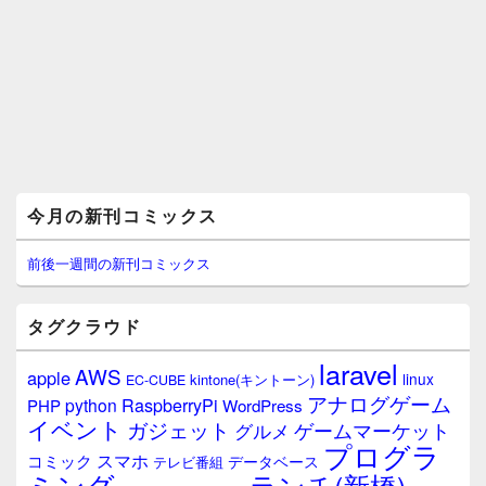
メ
今月の新刊コミックス
イ
ン
サ
前後一週間の新刊コミックス
イ
ド
バ
タグクラウド
ー
ウ
laravel
AWS
apple
ィ
linux
kintone(キントーン)
EC-CUBE
ジ
アナログゲーム
RaspberryPi
python
PHP
WordPress
ェ
イベント
ガジェット
ゲームマーケット
グルメ
ッ
プログラ
ト
スマホ
コミック
データベース
テレビ番組
エ
ミング
ランチ(新橋)