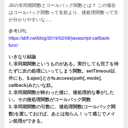
a
wi
n
有
JSの非同期関数とコールバック関数とは？ この場合
c
tt
e
はコールバック関数って名前より、後処理関数って方
e
er
が分かりやすいな…。
b
参考URL
o
https://sbfl.net/blog/2019/02/08/javascript-callback-
o
func/
k
いきなり結論
1, 非同期関数というものがある。実行しても完了を待
たずに次の処理にいってしまう関数。setTimeout以
外にも、$.ajax()とかfs.access(path[, mode],
callback)みたいな奴。
2, 非同期関数が終わった後に、後処理的な事がした
い。その後処理関数がコールバック関数
3, 非同期関数の引数に、後処理関数(コールバック関
数)を渡しておけば、あとは知らん！って感じでメイ
ン処理ができる。