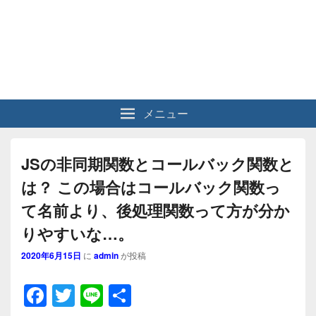
メニュー
JSの非同期関数とコールバック関数と
は？ この場合はコールバック関数っ
て名前より、後処理関数って方が分か
りやすいな…。
2020年6月15日
に
admin
が投稿
F
T
Li
共