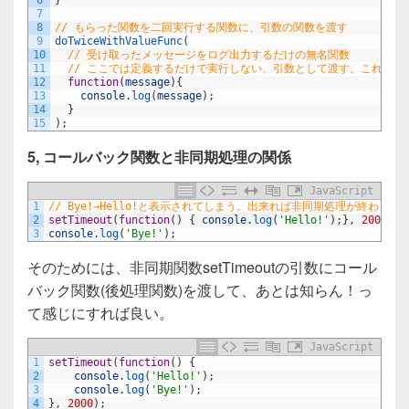
7
8
// もらった関数を二回実行する関数に、引数の関数を渡す
9
doTwiceWithValueFunc
(
10
// 受け取ったメッセージをログ出力するだけの無名関数
11
// ここでは定義するだけで実行しない、引数として渡す。これがコ
12
function
(
message
)
{
13
console
.
log
(
message
)
;
14
}
15
)
;
5, コールバック関数と非同期処理の関係
JavaScript
1
// Bye!→Hello!と表示されてしまう。出来れば非同期処理が終わ
2
setTimeout
(
function
(
)
{
console
.
log
(
'Hello!'
)
;
}
,
2000
)
;
3
console
.
log
(
'Bye!'
)
;
そのためには、非同期関数setTimeoutの引数にコール
バック関数(後処理関数)を渡して、あとは知らん！っ
て感じにすれば良い。
JavaScript
1
setTimeout
(
function
(
)
{
2
console
.
log
(
'Hello!'
)
;
3
console
.
log
(
'Bye!'
)
;
4
}
,
2000
)
;