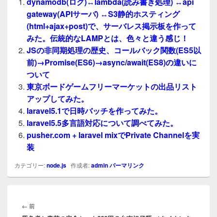
dynamodb(ログ)↔lambda(読み書き処理) ↔api
gateway(APIサーバ) ↔S3静的ホスティング
(html+ajax+post)で、サーバレス掲示板を作って
みた。伝統的なLAMPとは、色々と違う感じ！
JSの非同期処理の歴史、コールバック関数(ES5以
前)→Promise(ES6)→async/await(ES8)の違いに
ついて
東京ボードゲームフリーマーケットの出品リスト
アップしてみた。
laravel5.1で日時バッチを作ってみた。
laravel5.5多言語対応について調べてみた。
pusher.com + laravel mixでPrivate Channelを実
装
カテゴリー:
node.js
作成者:
admin
パーマリンク
投
稿
前
←
前
ナ