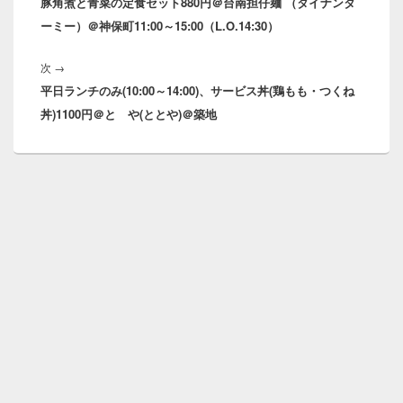
豚角煮と青菜の定食セット880円＠台南担仔麺 （タイナンタ
の
ビ
ーミー）＠神保町11:00～15:00（L.O.14:30）
投
ゲ
稿:
ー
次
次
→
シ
平日ランチのみ(10:00～14:00)、サービス丼(鶏もも・つくね
の
ョ
丼)1100円＠とゝや(ととや)＠築地
投
ン
稿: