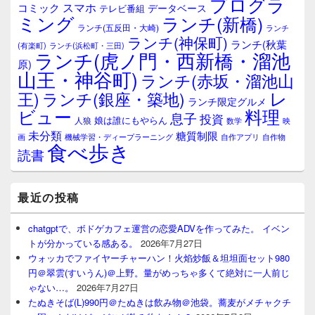
プログラ
ト
スマホ
コミック
データベース
テレビ番組
エ
ミング
ランチ(新橋)
ランチ(五反田・大崎)
ランチ
リ
ランチ(神保町)
ア
ランチ(秋葉
(有楽町)
ランチ(浜松町・三田)
ランチ(虎ノ門・西新橋・溜池
原)
山王・神谷町)
ランチ(赤坂・溜池山
レ
王)
ランチ(銀座・築地)
ランチ限定グルメ
料理
ビュー
息子
投資
娘は誰にもやらん
人狼
数学
映
未分類
糖質制限
画
自作アプリ
自作物
機械学習・ディープラーニング
食べ歩き
読書
最近の投稿
chatgptで、ボドゲカフェ運営の恋愛ADVを作ってみた。 イベン
トが分かっている感ある。
2026年7月27日
ウォッカでファイヤーチャーハン！火焰炒飯＆坦坦面セット980
円＠翠雲(すいうん)＠上野。量がめっちゃ多くて絶対に一人前じ
ゃない…。
2026年7月27日
たぬきそば(L)990円＠たぬきは飲み物＠池袋。蕎麦がメチャクチ