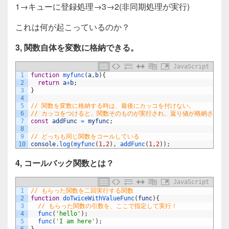
1→キューに登録処理→3→2(非同期処理が実行)
これは何が起こっているのか？
3, 関数自体を変数に格納できる。
JavaScript
1
function
myfunc
(
a
,
b
)
{
2
return
a
+
b
;
3
}
4
5
// 関数を変数に格納する時は、最後にカッコを付けない。
6
// カッコをつけると、関数そのものが実行され、返り値が格納される
7
const
addFunc
=
myfunc
;
8
9
// どっちも同じ関数をコールしている
10
console
.
log
(
myfunc
(
1
,
2
)
,
addFunc
(
1
,
2
)
)
;
4, コールバック関数とは？
JavaScript
1
// もらった関数を二回実行する関数
2
function
doTwiceWithValueFunc
(
func
)
{
3
// もらった関数の引数を、ここで指定して実行！
4
func
(
'hello'
)
;
5
func
(
'I am here'
)
;
6
}