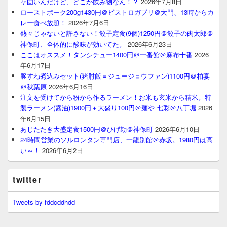
ャ固いんだけど、どこが飲み物なん！？
2026年7月8日
ローストポーク200g1430円＠ビストロガブリ＠大門、13時からカ
レー食べ放題！
2026年7月6日
熱々じゃないと許さない！餃子定食(9個)1250円＠餃子の肉太郎＠
神保町、全体的に酸味が効いてた。
2026年6月23日
ここはオススメ！タンシチュー1400円＠一番館＠麻布十番
2026
年6月17日
豚すね煮込みセット(猪肘飯＝ジュージョウファン)1100円＠柏宴
＠秋葉原
2026年6月16日
注文を受けてから粉から作るラーメン！お米も玄米から精米。特
製ラーメン(醤油)1900円＋大盛り100円＠麺や 七彩＠八丁堀
2026
年6月15日
あじたたき大盛定食1500円＠ひげ勘＠神保町
2026年6月10日
24時間営業のソルロンタン専門店、一龍別館＠赤坂。1980円は高
い～！
2026年6月2日
twitter
Tweets by fddcddhdd