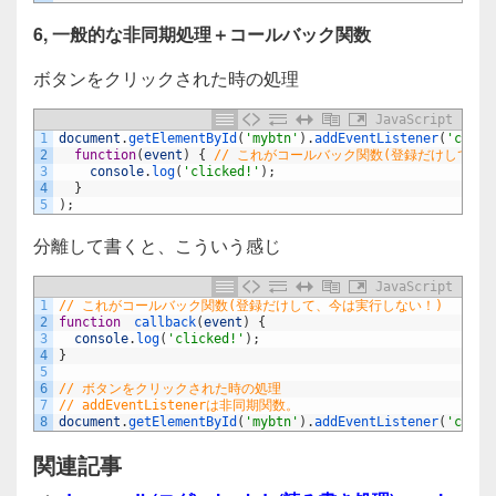
6, 一般的な非同期処理＋コールバック関数
ボタンをクリックされた時の処理
JavaScript
1
document
.
getElementById
(
'mybtn'
)
.
addEventListener
(
'click
2
function
(
event
)
{
// これがコールバック関数(登録だけして、
3
console
.
log
(
'clicked!'
)
;
4
}
5
)
;
分離して書くと、こういう感じ
JavaScript
1
// これがコールバック関数(登録だけして、今は実行しない！)
2
function
callback
(
event
)
{
3
console
.
log
(
'clicked!'
)
;
4
}
5
6
// ボタンをクリックされた時の処理
7
// addEventListenerは非同期関数。
8
document
.
getElementById
(
'mybtn'
)
.
addEventListener
(
'click
関連記事