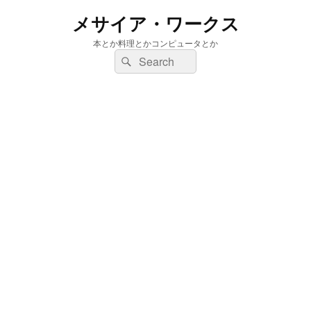
メサイア・ワークス
本とか料理とかコンピュータとか
検
検
索:
索