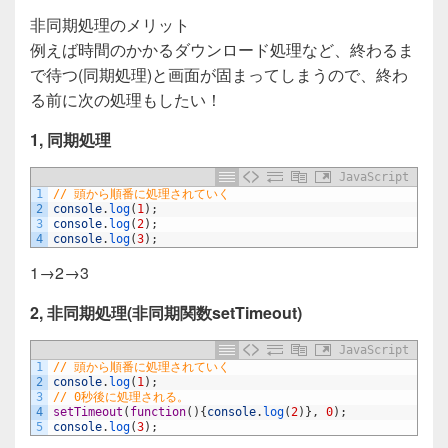
非同期処理のメリット
例えば時間のかかるダウンロード処理など、終わるま
で待つ(同期処理)と画面が固まってしまうので、終わ
る前に次の処理もしたい！
1, 同期処理
JavaScript
1
// 頭から順番に処理されていく
2
console
.
log
(
1
)
;
3
console
.
log
(
2
)
;
4
console
.
log
(
3
)
;
1→2→3
2, 非同期処理(非同期関数setTimeout)
JavaScript
1
// 頭から順番に処理されていく
2
console
.
log
(
1
)
;
3
// 0秒後に処理される。
4
setTimeout
(
function
(
)
{
console
.
log
(
2
)
}
,
0
)
;
5
console
.
log
(
3
)
;