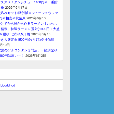
ススメ！タンシチュー1400円＠一番館
十番
2026年6月17日
煮込みセット(猪肘飯＝ジュージョウファ
00円＠柏宴＠秋葉原
2026年6月16日
受けてから粉から作るラーメン！お米も
精米。特製ラーメン(醤油)1900円＋大盛
円＠麺や 七彩＠八丁堀
2026年6月15日
き大盛定食1500円＠ひげ勘＠神保町
6月10日
間営業のソルロンタン専門店、一龍別館＠
980円は高い～！
2026年6月2日
 fddcddhdd