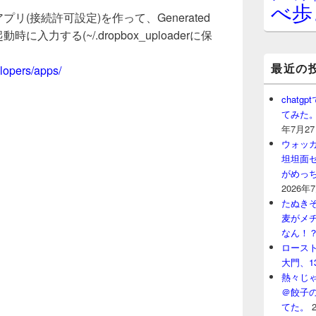
べ歩
プリ(接続許可設定)を作って、Generated
動時に入力する(~/.dropbox_uploaderに保
最近の
lopers/apps/
chat
てみた
年7月2
ウォッ
坦坦面セ
がめっ
2026年
たぬきそ
麦がメ
なん！
ロースト
大門、1
熱々じゃ
＠餃子
てた。