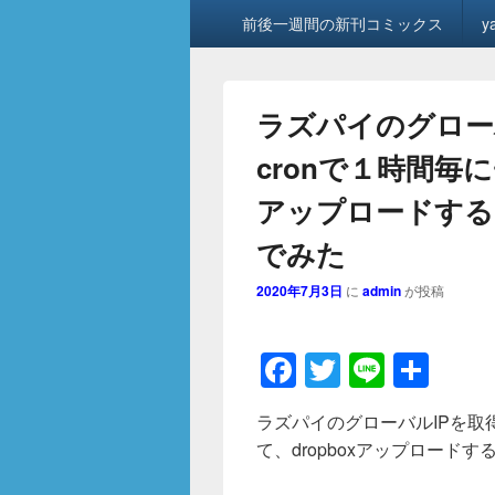
メ
前後一週間の新刊コミックス
y
イ
ン
メ
ニ
ラズパイのグロー
ュ
ー
cronで１時間毎に
アップロードする
でみた
2020年7月3日
に
admin
が投稿
F
T
Li
共
a
wi
n
有
ラズパイのグローバルIPを取
c
tt
e
て、dropboxアップロード
e
er