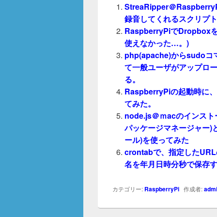
StreaRipper＠Rasp
録音してくれるスクリプ
RaspberryPiでDro
使えなかった…。)
php(apache)からs
て一般ユーザがアップロー
る。
RaspberryPiの起動
てみた。
node.js＠ｍacのインス
パッケージマネージャー)とn
ール)を使ってみた
crontabで、指定した
名を年月日時分秒で保存
カテゴリー:
RaspberryPi
作成者:
adm