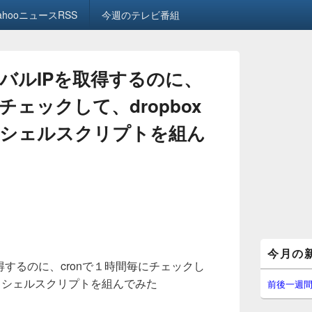
ahooニュースRSS
今週のテレビ番組
バルIPを取得するのに、
チェックして、dropbox
シェルスクリプトを組ん
メ
今月の
イ
得するのに、cronで１時間毎にチェックし
ン
するシェルスクリプトを組んでみた
サ
前後一週
イ
ド