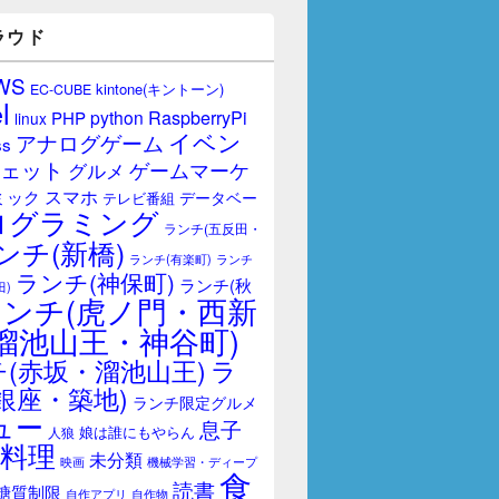
ラウド
WS
kintone(キントーン)
EC-CUBE
l
RaspberryPi
python
PHP
linux
イベン
アナログゲーム
ss
ェット
ゲームマーケ
グルメ
スマホ
ミック
データベー
テレビ番組
ログラミング
ランチ(五反田・
ンチ(新橋)
ランチ(有楽町)
ランチ
ランチ(神保町)
ランチ(秋
田)
ランチ(虎ノ門・西新
溜池山王・神谷町)
(赤坂・溜池山王)
ラ
銀座・築地)
ランチ限定グルメ
ュー
息子
娘は誰にもやらん
人狼
料理
未分類
映画
機械学習・ディープ
der.sh  "
-
o
dropbox_uploader
.sh
食
読書
糖質制限
自作アプリ
自作物