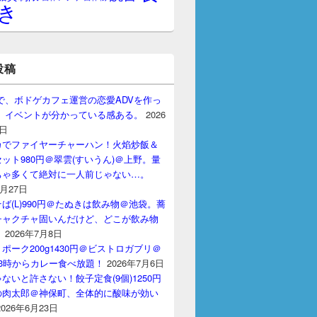
き
投稿
gptで、ボドゲカフェ運営の恋愛ADVを作っ
。 イベントが分かっている感ある。
2026
7日
カでファイヤーチャーハン！火焰炒飯＆
ット980円＠翠雲(すいうん)＠上野。量
ちゃ多くて絶対に一人前じゃない…。
7月27日
ば(L)990円＠たぬきは飲み物＠池袋。蕎
チャクチャ固いんだけど、どこが飲み物
？
2026年7月8日
ポーク200g1430円＠ビストロガブリ＠
3時からカレー食べ放題！
2026年7月6日
ないと許さない！餃子定食(9個)1250円
の肉太郎＠神保町、全体的に酸味が効い
2026年6月23日