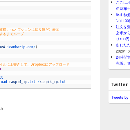
ここはオ
＠麻布
豚すね
)
ン)11
注文を
の取得。-sオプションは戻り値だけ表示
玄米から
得するまでループ
り100
あじたた
pv4
.icanhazip
.com
/
)
2026年
24時
赤坂。1
イルに上書きして、Dropboxにアップロード
n
xt
load 
raspi4_ip
.txt
/
raspi4_ip
.txt
twitter
Tweets by
。
sh