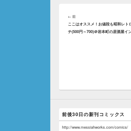
投
稿
前
←
前
ナ
ここはオススメ！お値段も昭和レト
の
ビ
チ(500円～700)＠岩本町の居酒屋イ
投
ゲ
稿:
ー
シ
ョ
ン
前後30日の新刊コミックス
http://www.messiahworks.com/comics/