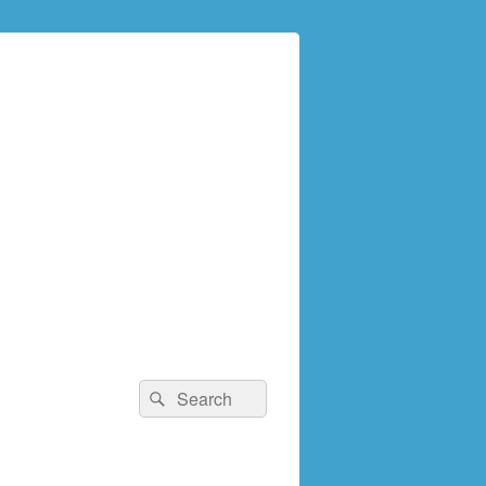
検
検
索:
索