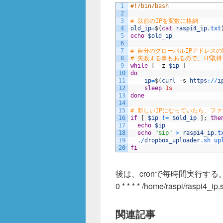
1
#!/bin/bash
2
3
# 以前のIPを変数に格納
4
old_ip
=
$
(
cat
raspi4_ip
.txt
5
echo
$old_ip
6
7
# 自分のグローバルIPアドレス
8
# 失敗する事もあるので、IP取
9
while
[
-
z
$ip
]
10
do
11
ip
=
$
(
curl
-
s
https
:
/
/
i
12
sleep
1s
13
done
14
15
# 新しいIPになっていたら、ファ
16
if
[
$ip
!=
$old_ip
]
;
the
17
echo
$ip
18
echo
"$ip"
>
raspi4_ip
.t
19
.
/
dropbox_uploader
.sh
up
20
fi
後は、cronで毎時間実行する
0 * * * * /home/raspi/raspi4_ip.
関連記事