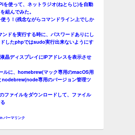
berryPiを使って、ネットラジオ(ねとらじ)を自動
トを組んでみた。
pboxを使う！(残念ながらコマンドライン上でしか
udoコマンドを実行する時に、パスワードありにし
ドしたphpではsudo実行出来ないようにす
時に、液晶ディスプレイにIPアドレスを表示させ
トールに、homebrew(マック専用のmacOS用
odebrew(node専用のバージョン管理ツ
URLのファイルをダウンロードして、ファイル
する
in
パーマリンク