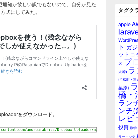
バ
更通知が欲しい訳でもないので、自分が見た
ー
タグク
する方式にしてみた。
ウ
ィ
A
apple
ジ
larave
ェ
ッ
WordPre
ト
ト
ガジ
エ
ット
リ
コ
プ
ア
ス
ラ
大崎)
(浜松町・三
葉原)
橋・
ランチ
ンチ(
uploaderをダウンロード。
レビ
投資
数学
rcontent.com/andreafabrizi/Dropbox-Uploader/master/dropbox_uploa
ラーニング