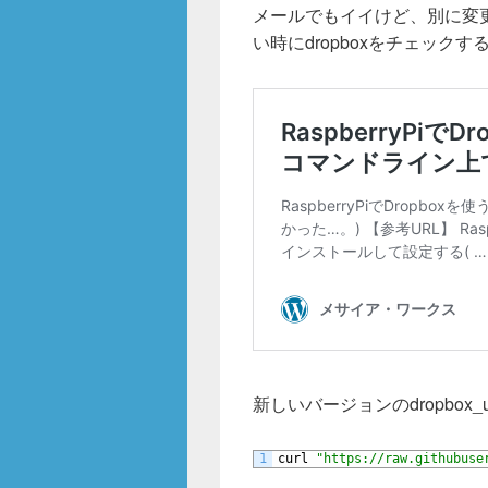
b
メールでもイイけど、別に変
o
い時にdropboxをチェック
o
k
新しいバージョンのdropbox_
1
curl
"https://raw.githubuse