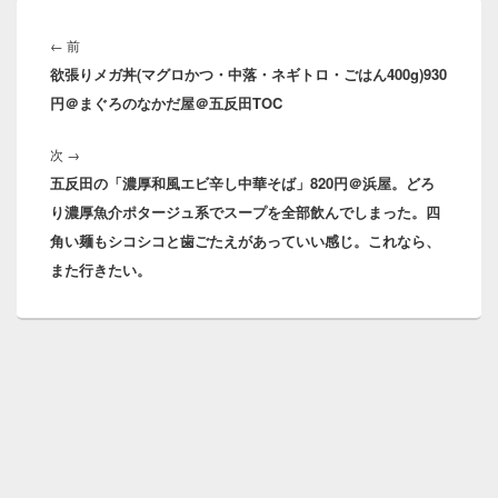
投
稿
前
←
前
ナ
欲張りメガ丼(マグロかつ・中落・ネギトロ・ごはん400g)930
の
ビ
円＠まぐろのなかだ屋＠五反田TOC
投
ゲ
稿:
ー
次
次
→
シ
五反田の「濃厚和風エビ辛し中華そば」820円＠浜屋。どろ
の
ョ
り濃厚魚介ポタージュ系でスープを全部飲んでしまった。四
投
ン
角い麺もシコシコと歯ごたえがあっていい感じ。これなら、
稿:
また行きたい。