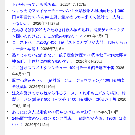
トが分かっている感ある。
2026年7月27日
ウォッカでファイヤーチャーハン！火焰炒飯＆坦坦面セット980
円＠翠雲(すいうん)＠上野。量がめっちゃ多くて絶対に一人前じ
ゃない…。
2026年7月27日
たぬきそば(L)990円＠たぬきは飲み物＠池袋。蕎麦がメチャクチ
ャ固いんだけど、どこが飲み物なん！？
2026年7月8日
ローストポーク200g1430円＠ビストロガブリ＠大門、13時からカ
レー食べ放題！
2026年7月6日
熱々じゃないと許さない！餃子定食(9個)1250円＠餃子の肉太郎＠
神保町、全体的に酸味が効いてた。
2026年6月23日
ここはオススメ！タンシチュー1400円＠一番館＠麻布十番
2026
年6月17日
豚すね煮込みセット(猪肘飯＝ジュージョウファン)1100円＠柏宴
＠秋葉原
2026年6月16日
注文を受けてから粉から作るラーメン！お米も玄米から精米。特
製ラーメン(醤油)1900円＋大盛り100円＠麺や 七彩＠八丁堀
2026
年6月15日
あじたたき大盛定食1500円＠ひげ勘＠神保町
2026年6月10日
24時間営業のソルロンタン専門店、一龍別館＠赤坂。1980円は高
い～！
2026年6月2日