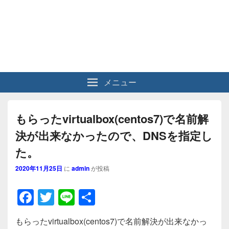
メニュー
もらったvirtualbox(centos7)で名前解
決が出来なかったので、DNSを指定し
た。
2020年11月25日
に
admin
が投稿
F
T
Li
共
a
wi
n
有
もらったvirtualbox(centos7)で名前解決が出来なかっ