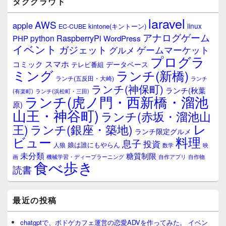
タグクラウド
ー
ウ
laravel
AWS
apple
ィ
linux
kintone(キントーン)
EC-CUBE
ジ
アナログゲーム
RaspberryPi
python
PHP
WordPress
ェ
イベント
ガジェット
ゲームマーケット
グルメ
ッ
プログラ
ト
スマホ
コミック
データベース
テレビ番組
エ
ミング
ランチ(新橋)
ランチ(五反田・大崎)
ランチ
リ
ランチ(神保町)
ア
ランチ(秋葉
(有楽町)
ランチ(浜松町・三田)
ランチ(虎ノ門・西新橋・溜池
原)
山王・神谷町)
ランチ(赤坂・溜池山
レ
王)
ランチ(銀座・築地)
ランチ限定グルメ
料理
ビュー
息子
投資
娘は誰にもやらん
人狼
数学
映
未分類
糖質制限
画
自作アプリ
自作物
機械学習・ディープラーニング
食べ歩き
読書
最近の投稿
chatgptで、ボドゲカフェ運営の恋愛ADVを作ってみた。 イベン