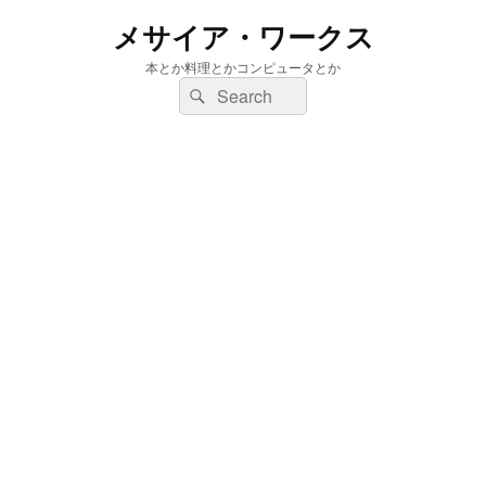
メサイア・ワークス
本とか料理とかコンピュータとか
検
検
索:
索