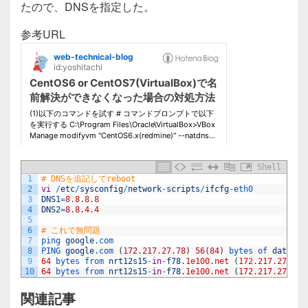
c
tt
e
たので、DNSを指定した。
e
er
参考URL
b
o
o
k
Shell
1
# DNSを追記してreboot
2
vi
/
etc
/
sysconfig
/
network
-
scripts
/
ifcfg
-
eth0
3
DNS1
=
8.8.8.8
4
DNS2
=
8.8.4.4
5
6
# これで無問題
7
ping 
google
.com
8
PING 
google
.com
(
172.217.27.78
)
56
(
84
)
bytes 
of 
data
.
9
64
bytes 
from 
nrt12s15
-
in
-
f78
.
1e100.net
(
172.217.27.78
)
10
64
bytes 
from 
nrt12s15
-
in
-
f78
.
1e100.net
(
172.217.27.78
)
関連記事