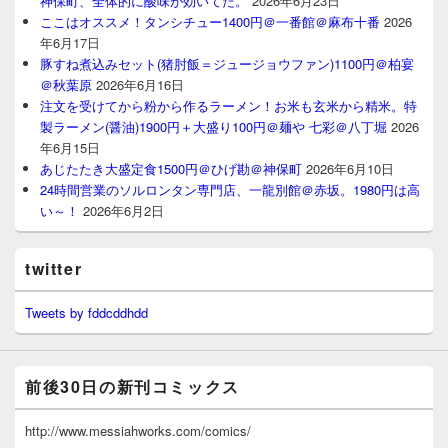
神保町、全体的に酸味が効いてた。
2026年6月23日
ここはオススメ！タンシチュー1400円＠一番館＠麻布十番
2026
年6月17日
豚すね煮込みセット(猪肘飯＝ジュージョウファン)1100円＠柏宴
＠秋葉原
2026年6月16日
注文を受けてから粉から作るラーメン！お米も玄米から精米。特
製ラーメン(醤油)1900円＋大盛り100円＠麺や 七彩＠八丁堀
2026
年6月15日
あじたたき大盛定食1500円＠ひげ勘＠神保町
2026年6月10日
24時間営業のソルロンタン専門店、一龍別館＠赤坂。1980円は高
い～！
2026年6月2日
twitter
Tweets by fddcddhdd
前後30日の新刊コミックス
http://www.messiahworks.com/comics/