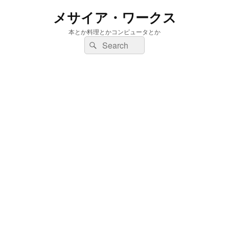
メサイア・ワークス
本とか料理とかコンピュータとか
検
検
索:
索