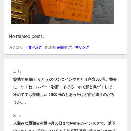
No related posts.
カテゴリー:
食べ歩き
作成者:
admin
パーマリンク
投
稿
前
←
前
ナ
築地で鳥藤(とりとう)のワンコインやきとり弁当500円。鶏モ
の
ビ
モ・つくね・レバー・砂肝・そぼろ・ゆで卵と鳥づくしで、
投
ゲ
冷めてても美味しい！900円のもあったけど何が違うのだろ
稿:
ー
うか…。
シ
ョ
次
ン
次
→
人類みな麺類＠赤坂 4月30日までtwitterかインスタで、以下
の
のハッシュタグでつぶやくとＳＮＳ割 原点×チャーシューＶ
投