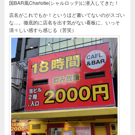
c
tt
e
国BAR風Charlotte(シャルロッテ)に潜入してきた！
e
er
店名がこれでもか！というほど書いてないのがスゴい
b
な…。徹底的に店名を出す気がない看板に、いっそ
o
清々しい感すら感じる（苦笑）
o
k