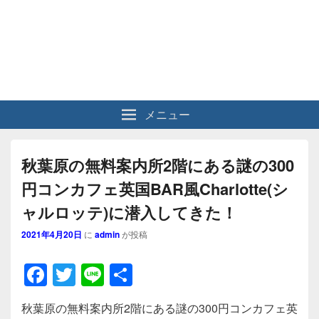
メニュー
秋葉原の無料案内所2階にある謎の300
円コンカフェ英国BAR風Charlotte(シ
ャルロッテ)に潜入してきた！
2021年4月20日
に
admin
が投稿
F
T
Li
共
a
wi
n
有
秋葉原の無料案内所2階にある謎の300円コンカフェ英