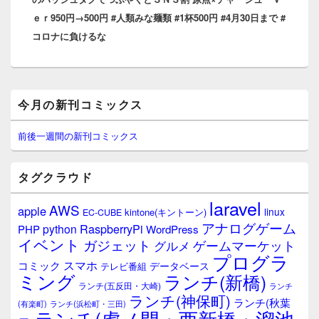
ｅｒ950円→500円 #人類みな麺類 #1杯500円 #4月30日まで #
稿:
コロナに負けるな
メ
今月の新刊コミックス
イ
ン
サ
前後一週間の新刊コミックス
イ
ド
バ
タグクラウド
ー
ウ
laravel
AWS
apple
ィ
linux
kintone(キントーン)
EC-CUBE
ジ
アナログゲーム
RaspberryPi
python
PHP
WordPress
ェ
イベント
ガジェット
ゲームマーケット
グルメ
ッ
プログラ
ト
スマホ
コミック
データベース
テレビ番組
エ
ミング
ランチ(新橋)
ランチ(五反田・大崎)
ランチ
リ
ランチ(神保町)
ア
ランチ(秋葉
(有楽町)
ランチ(浜松町・三田)
ランチ(虎ノ門・西新橋・溜池