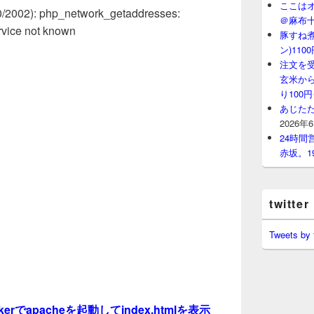
ここはオ
00/2002): php_network_getaddresses:
＠麻布
rvice not known
豚すね
ン)11
注文を
玄米から
り100
あじたた
2026年
24時
赤坂。1
twitter
Tweets by
kerでapacheを起動してindex.htmlを表示