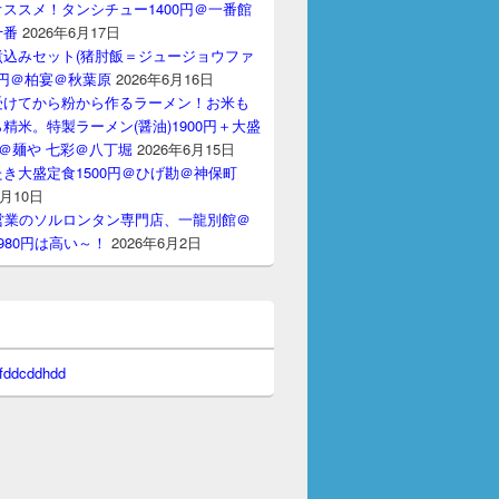
ススメ！タンシチュー1400円＠一番館
十番
2026年6月17日
煮込みセット(猪肘飯＝ジュージョウファ
00円＠柏宴＠秋葉原
2026年6月16日
受けてから粉から作るラーメン！お米も
精米。特製ラーメン(醤油)1900円＋大盛
円＠麺や 七彩＠八丁堀
2026年6月15日
き大盛定食1500円＠ひげ勘＠神保町
6月10日
間営業のソルロンタン専門店、一龍別館＠
980円は高い～！
2026年6月2日
 fddcddhdd