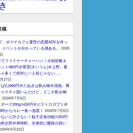
き
投稿
sing 172.17.0.4. Set the '
ServerName
'
directive 
globally 
to
supp
gptで、ボドゲカフェ運営の恋愛ADVを作っ
sing 172.17.0.4. Set the '
ServerName
'
directive 
globally 
to
supp
。 イベントが分かっている感ある。
2026
ian
)
PHP
/
7.4.20
configured
--
resuming 
normal 
operations
 FOREGROUND'
7日
カでファイヤーチャーハン！火焰炒飯＆
ット980円＠翠雲(すいうん)＠上野。量
ちゃ多くて絶対に一人前じゃない…。
S                                   
NAMES
7月27日
cp                                  
cranky_margulis
/
tcp
,
33060
/
tcp                     
lucid
_
jang
ば(L)990円＠たぬきは飲み物＠池袋。蕎
0.0
:
8080
->
80
/
tcp
,
::
:
8080
->
80
/
tcp   
myContainer
チャクチャ固いんだけど、どこが飲み物
？
2026年7月8日
ポーク200g1430円＠ビストロガブリ＠
3時からカレー食べ放題！
2026年7月6日
ないと許さない！餃子定食(9個)1250円
の肉太郎＠神保町、全体的に酸味が効い
2026年6月23日