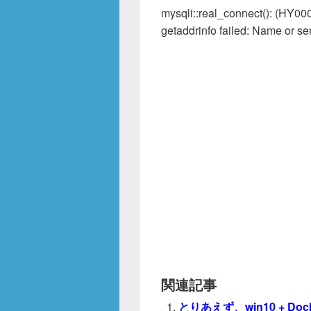
mysqli::real_connect(): (HY0
getaddrinfo failed: Name or se
関連記事
とりあえず、win10 + Doc