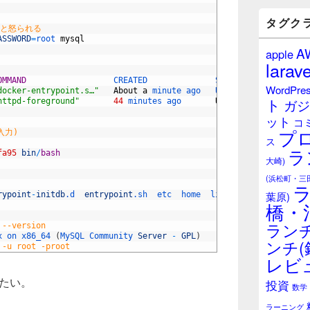
バ
ー
タグク
！と怒られる
ウ
ASSWORD
=
root 
mysql
ィ
A
apple
ジ
larave
ェ
OMMAND
CREATED              
STATUS             
ッ
WordPre
docker-entrypoint.s…"
About
a
minute 
ago   
Up 
About
a
minute
ト
ト
ガジ
httpd-foreground"
44
minutes 
ago       
Up
44
minutes
エ
ット
リ
コ
プ
ア
ド入力)
ス
ラ
fa95
bin
/
bash
大崎)
(浜松町・三
葉原)
rypoint
-
initdb
.d
entrypoint
.sh
etc  
home  
lib  
lib64  
media  
m
橋・
ランチ
 --version
x 
on 
x86_64
(
MySQL 
Community 
Server
-
GPL
)
ンチ(
 -u root -proot
レビ
作したい。
投資
数学
ラーニング