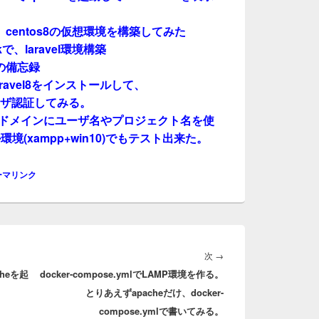
acで、centos8の仮想環境を構築してみた
ckで、laravel環境構築
の備忘録
ルにlaravel8をインストールして、
eでユーザ認証してみる。
eで、サブドメインにユーザ名やプロジェクト名を使
(xampp+win10)でもテスト出来た。
ーマリンク
次
次
→
cheを起
docker-compose.ymlでLAMP環境を作る。
の
とりあえずapacheだけ、docker-
投
compose.ymlで書いてみる。
稿: