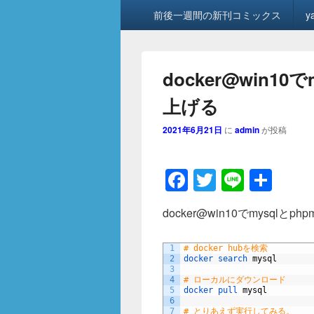
メ
前後一週間の新刊コミックス
y
イ
ン
メ
ニ
docker@win10
ュ
ー
上げる
2021年6月21日
に
admin
が投稿
F
T
Li
共
a
wi
n
有
docker@win10でmysqlとp
c
tt
e
e
er
1
# docker hubを検索
2
docker 
b
search 
mysql
3
4
# ローカルにダウンロード
o
5
docker 
pull 
mysql
6
7
# とりあえず実行してみる。