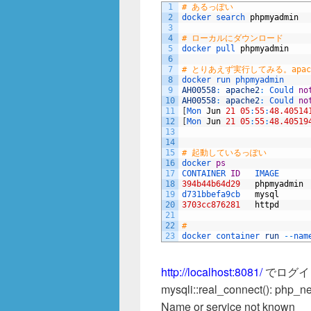
1
# あるっぽい
2
docker 
search 
phpmyadmin
3
4
# ローカルにダウンロード
5
docker 
pull 
phpmyadmin
6
7
# とりあえず実行してみる。apac
8
docker 
run 
phpmyadmin
9
AH00558
:
apache2
:
Could 
no
10
AH00558
:
apache2
:
Could 
no
11
[
Mon 
Jun
21
05
:
55
:
48.40514
12
[
Mon 
Jun
21
05
:
55
:
48.40519
13
14
15
# 起動しているっぽい
16
docker 
ps
17
CONTAINER 
ID
IMAGE      
18
394b44b64d29
phpmyadmin
19
d731bbefa9cb   
mysql
20
3703cc876281
httpd
21
22
# 
23
docker 
container 
run
--
nam
http://localhost:8081/
でログイ
mysqli::real_connect(): php_ne
Name or service not known