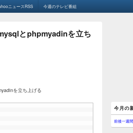
ahooニュースRSS
今週のテレビ番組
でmysqlとphpmyadinを立ち
hpmyadinを立ち上げる
メ
今月の
イ
ン
サ
前後一週
イ
ド