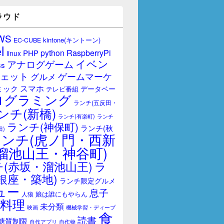
ラウド
WS
kintone(キントーン)
EC-CUBE
l
RaspberryPi
python
PHP
linux
 
PORTS                                   
NAMES
イベン
アナログゲーム
ss
3306
/
tcp
,
33060
/
tcp                     
brave
_
lamarr
ェット
0.0.0.0
:
8080
->
80
/
tcp
,
::
:
8080
->
80
/
tcp   
myContainer
ゲームマーケ
グルメ
スマホ
ミック
データベー
テレビ番組
ログラミング
ランチ(五反田・
ンチ(新橋)
ランチ(有楽町)
ランチ
ランチ(神保町)
ランチ(秋
田)
ランチ(虎ノ門・西新
nt  
opt  
proc  
root  
run  
sbin  
srv  
sys  
tmp  
usr  
var
溜池山王・神谷町)
(赤坂・溜池山王)
ラ
銀座・築地)
ランチ限定グルメ
ュー
息子
娘は誰にもやらん
人狼
料理
未分類
映画
機械学習・ディープ
食
読書
糖質制限
自作アプリ
自作物