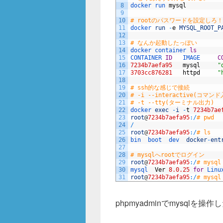
o
8
docker 
run 
mysql
k
9
10
# rootのパスワードを設定しろ
11
docker 
run
-
e
MYSQL_ROOT_P
12
13
# なんか起動したっぽい
14
docker 
container 
ls
15
CONTAINER 
ID
IMAGE     
C
16
7234b7aefa95
mysql
"
17
3703cc876281
httpd
"
18
19
# ssh的な感じで接続
20
# -i --interactive(コマン
21
# -t --tty(ターミナル出力)
22
docker 
exec
-
i
-
t
7234b7ae
23
root
@
7234b7aefa95
:
/
# pwd
24
/
25
root
@
7234b7aefa95
:
/
# ls
26
bin  
boot  
dev  
docker
-
ent
27
28
# mysqlへrootでログイン
29
root
@
7234b7aefa95
:
/
# mysql
30
mysql  
Ver
8.0.25
for
Linu
31
root
@
7234b7aefa95
:
/
# mysql
phpmyadminでmysqlを操