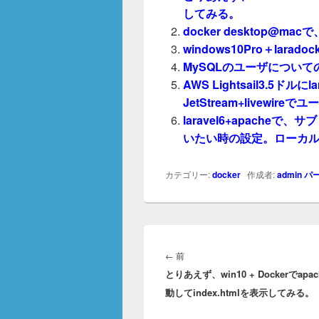
してみる。
docker desktop@m
windows10Pro＋larado
MySQLのユーザについて
AWS Lightsail3.5ド
JetStream+livewir
laravel6+apach
いたい時の設定。ローカル環境
カテゴリー:
docker
作成者:
admin
パ
投
稿
前
←
前
ナ
とりあえず、win10 + Dockerでapa
の
ビ
動してindex.htmlを表示してみる。
投
ゲ
稿:
ー