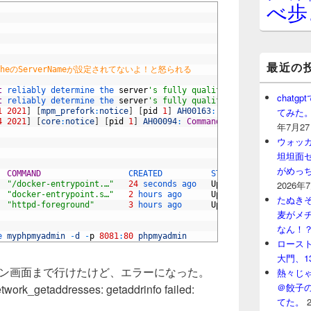
べ歩
最近の
heのServerNameが設定されてないよ！と怒られる
t
reliably 
determine 
the 
server
's fully qualified domain name, u
chat
t
reliably 
determine 
the 
server
's fully qualified domain name, u
てみた
1
2021
]
[
mpm_prefork
:
notice
]
[
pid
1
]
AH00163
:
Apache
/
2.4.38
(
Deb
4
2021
]
[
core
:
notice
]
[
pid
1
]
AH00094
:
Command
line
:
'apache2 -D
年7月2
ウォッ
坦坦面セ
がめっ
  
COMMAND
CREATED          
STATUS          
PORT
2026年
"/docker-entrypoint.…"
24
seconds 
ago   
Up
21
seconds
80
/
t
"docker-entrypoint.s…"
2
hours 
ago      
Up
2
hours
3306
たぬきそ
"httpd-foreground"
3
hours 
ago      
Up
3
hours
0.0.
麦がメ
なん！
e 
myphpmyadmin
-
d
-
p
8081
:
80
phpmyadmin
ロースト
大門、1
ン画面まで行けたけど、エラーになった。
熱々じゃ
＠餃子
twork_getaddresses: getaddrinfo failed:
てた。