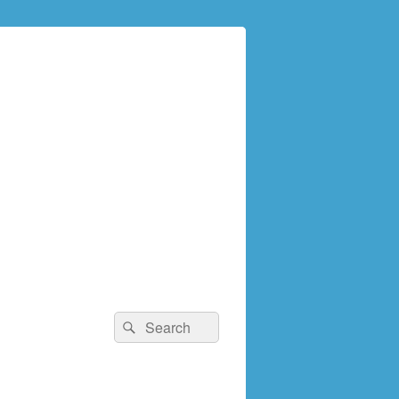
検
検
索:
索