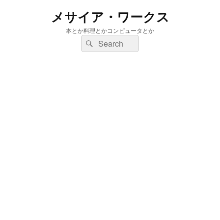
メサイア・ワークス
本とか料理とかコンピュータとか
検
検
索:
索