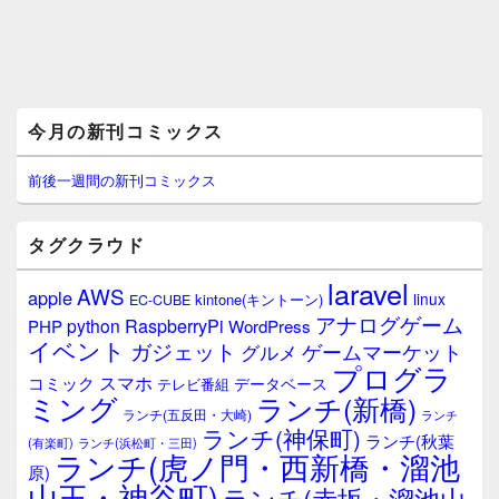
メ
今月の新刊コミックス
イ
ン
サ
前後一週間の新刊コミックス
イ
ド
バ
タグクラウド
ー
ウ
laravel
AWS
apple
ィ
linux
kintone(キントーン)
EC-CUBE
ジ
アナログゲーム
RaspberryPi
python
PHP
WordPress
ェ
イベント
ガジェット
ゲームマーケット
グルメ
ッ
プログラ
ト
スマホ
コミック
データベース
テレビ番組
エ
ミング
ランチ(新橋)
ランチ(五反田・大崎)
ランチ
リ
ランチ(神保町)
ア
ランチ(秋葉
(有楽町)
ランチ(浜松町・三田)
ランチ(虎ノ門・西新橋・溜池
原)
山王・神谷町)
ランチ(赤坂・溜池山