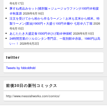
年6月17日
豚すね煮込みセット(猪肘飯＝ジュージョウファン)1100円＠柏宴
＠秋葉原
2026年6月16日
注文を受けてから粉から作るラーメン！お米も玄米から精米。特
製ラーメン(醤油)1900円＋大盛り100円＠麺や 七彩＠八丁堀
2026
年6月15日
あじたたき大盛定食1500円＠ひげ勘＠神保町
2026年6月10日
24時間営業のソルロンタン専門店、一龍別館＠赤坂。1980円は高
い～！
2026年6月2日
twitter
Tweets by fddcddhdd
前後30日の新刊コミックス
http://www.messiahworks.com/comics/