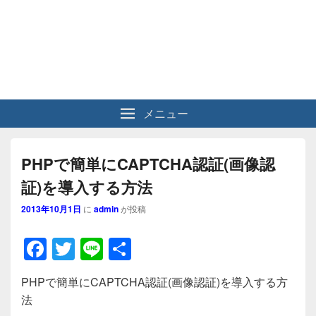
メニュー
PHPで簡単にCAPTCHA認証(画像認
証)を導入する方法
2013年10月1日
に
admin
が投稿
F
T
Li
共
a
wi
n
有
PHPで簡単にCAPTCHA認証(画像認証)を導入する方
c
tt
e
法