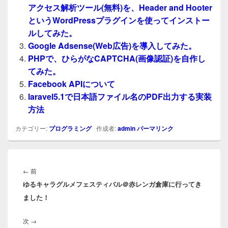
アクセス解析ツール(無料)を、Header and Hooter
というWordPressプラグインを使ってインストー
ルしてみた。
Google Adsense(Web広告)を導入してみた。
PHPで、ひらがなCAPTCHA(画像認証)を自作し
てみた。
Facebook APIについて
laravel5.1で日本語ファイル名のPDF出力する実装
方法
カテゴリー:
プログラミング
作成者:
admin
パーマリンク
投
稿
前
←
前
ナ
ゆるキャラグルメフェスティバル＠赤レンガ倉庫に行ってき
の
ビ
ました！
投
ゲ
稿:
ー
次
次
→
シ