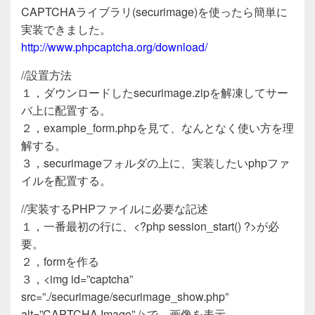
e
er
CAPTCHAライブラリ(securimage)を使ったら簡単に
b
実装できました。
o
http://www.phpcaptcha.org/download/
o
//設置方法
k
１，ダウンロードしたsecurimage.zipを解凍してサー
バ上に配置する。
２，example_form.phpを見て、なんとなく使い方を理
解する。
３，securimageフォルダの上に、実装したいphpファ
イルを配置する。
//実装するPHPファイルに必要な記述
１，一番最初の行に、<?php session_start() ?>が必
要。
２，formを作る
３，<img id=”captcha”
src=”./securimage/securimage_show.php”
alt=”CAPTCHA Image” />で、画像を表示