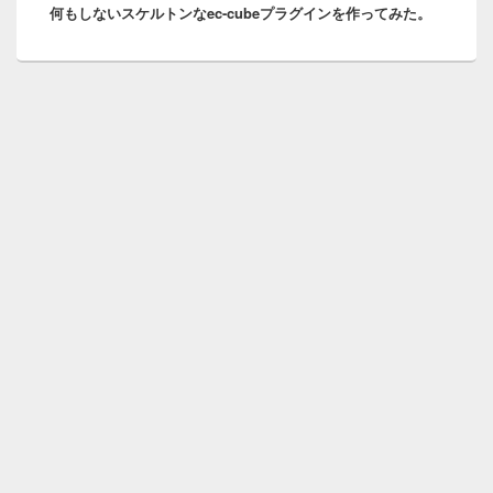
何もしないスケルトンなec-cubeプラグインを作ってみた。
の
ョ
投
ン
稿: