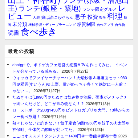
レ
王)
ランチ(銀座・築地)
ランチ限定グルメ
料理
ビュー
息子
投資
娘は誰にもやらん
人狼
数学
映
未分類
糖質制限
画
自作アプリ
自作物
機械学習・ディープラーニング
食べ歩き
読書
最近の投稿
chatgptで、ボドゲカフェ運営の恋愛ADVを作ってみた。 イベン
トが分かっている感ある。
2026年7月27日
ウォッカでファイヤーチャーハン！火焰炒飯＆坦坦面セット980
円＠翠雲(すいうん)＠上野。量がめっちゃ多くて絶対に一人前じ
ゃない…。
2026年7月27日
たぬきそば(L)990円＠たぬきは飲み物＠池袋。蕎麦がメチャクチ
ャ固いんだけど、どこが飲み物なん！？
2026年7月8日
ローストポーク200g1430円＠ビストロガブリ＠大門、13時からカ
レー食べ放題！
2026年7月6日
熱々じゃないと許さない！餃子定食(9個)1250円＠餃子の肉太郎＠
神保町、全体的に酸味が効いてた。
2026年6月23日
ここはオススメ！タンシチュー1400円＠一番館＠麻布十番
2026