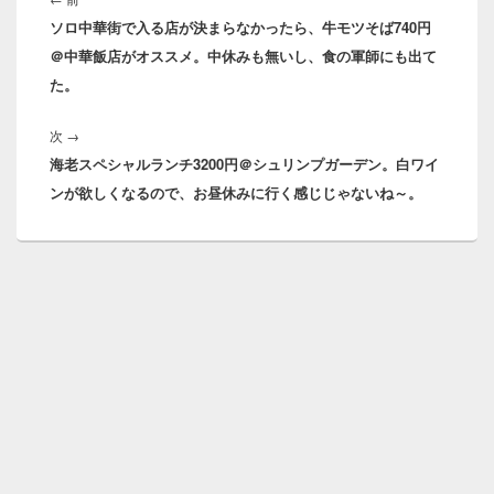
ナ
ソロ中華街で入る店が決まらなかったら、牛モツそば740円
の
ビ
＠中華飯店がオススメ。中休みも無いし、食の軍師にも出て
投
ゲ
た。
稿:
ー
シ
次
次
→
ョ
海老スペシャルランチ3200円＠シュリンプガーデン。白ワイ
の
ン
ンが欲しくなるので、お昼休みに行く感じじゃないね～。
投
稿: