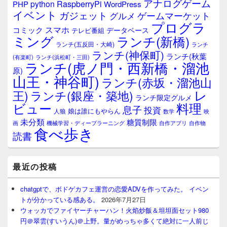
アナログゲーム
RaspberryPi
python
PHP
WordPress
ェ
イベント
ガジェット
ゲームマーケット
グルメ
ッ
プログラ
ト
スマホ
コミック
データベース
テレビ番組
エ
ミング
ランチ(新橋)
ランチ(五反田・大崎)
ランチ
リ
ランチ(神保町)
ア
ランチ(秋葉
(有楽町)
ランチ(浜松町・三田)
ランチ(虎ノ門・西新橋・溜池
原)
山王・神谷町)
ランチ(赤坂・溜池山
レ
王)
ランチ(銀座・築地)
ランチ限定グルメ
料理
ビュー
息子
投資
娘は誰にもやらん
人狼
数学
映
未分類
糖質制限
画
自作アプリ
自作物
機械学習・ディープラーニング
食べ歩き
読書
最近の投稿
chatgptで、ボドゲカフェ運営の恋愛ADVを作ってみた。 イベン
トが分かっている感ある。
2026年7月27日
ウォッカでファイヤーチャーハン！火焰炒飯＆坦坦面セット980
円＠翠雲(すいうん)＠上野。量がめっちゃ多くて絶対に一人前じ