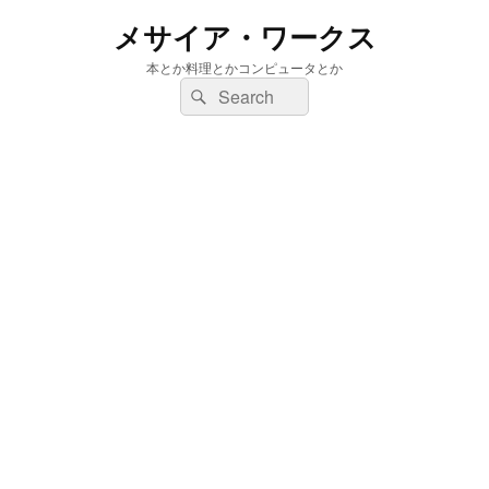
メサイア・ワークス
本とか料理とかコンピュータとか
検
検
索:
索