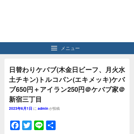
メニュー
日替わりケバブ(木金日ビーフ、月火水
土チキン)トルコパン(エキメッキ)ケバ
ブ650円＋アイラン250円＠ケバブ家＠
新宿三丁目
2023年6月1日
に
admin
が投稿
F
T
Li
共