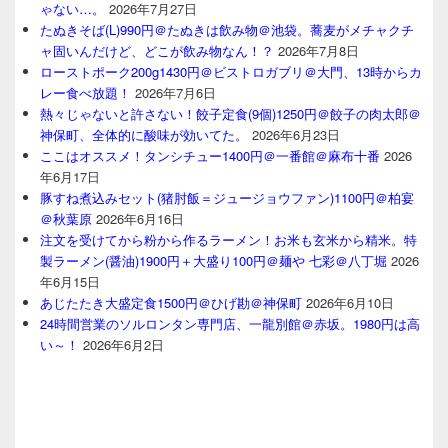
ゃない…。
2026年7月27日
たぬきそば(L)990円＠たぬきは飲み物＠池袋。蕎麦がメチャクチ
ャ固いんだけど、どこが飲み物なん！？
2026年7月8日
ローストポーク200g1430円＠ビストロガブリ＠大門、13時からカ
レー食べ放題！
2026年7月6日
熱々じゃないと許さない！餃子定食(9個)1250円＠餃子の肉太郎＠
神保町、全体的に酸味が効いてた。
2026年6月23日
ここはオススメ！タンシチュー1400円＠一番館＠麻布十番
2026
年6月17日
豚すね煮込みセット(猪肘飯＝ジュージョウファン)1100円＠柏宴
＠秋葉原
2026年6月16日
注文を受けてから粉から作るラーメン！お米も玄米から精米。特
製ラーメン(醤油)1900円＋大盛り100円＠麺や 七彩＠八丁堀
2026
年6月15日
あじたたき大盛定食1500円＠ひげ勘＠神保町
2026年6月10日
24時間営業のソルロンタン専門店、一龍別館＠赤坂。1980円は高
い～！
2026年6月2日