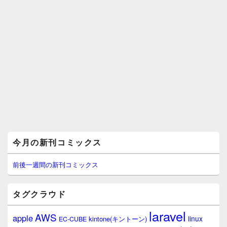
メ
今月の新刊コミックス
イ
ン
サ
前後一週間の新刊コミックス
イ
ド
バ
タグクラウド
ー
ウ
laravel
AWS
apple
ィ
linux
kintone(キントーン)
EC-CUBE
ジ