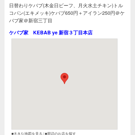
a
wi
n
有
日替わりケバブ(木金日ビーフ、月火水土チキン)トル
c
tt
e
コパン(エキメッキ)ケバブ650円＋アイラン250円＠ケ
e
er
バブ家＠新宿三丁目
b
ケバブ家 KEBAB ye 新宿３丁目本店
o
o
k