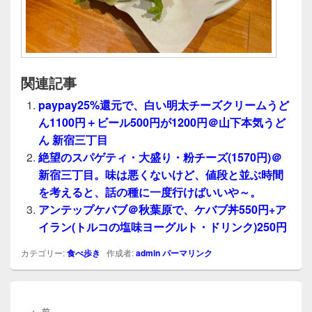
関連記事
paypay25%還元で、白い明太チーズクリームうど
ん1100円＋ビール500円が1200円＠山下本気うど
ん 新宿三丁目
絶望のスパゲティ・大盛り・粉チーズ(1570円)＠
新宿三丁目。味は悪くないけど、値段と並ぶ時間
を考えると、話の種に一度行けばいいや～。
アンテップケバブ＠秋葉原で、ケバブ丼550円+ア
イラン(トルコの塩味ヨーグルト・ドリンク)250円
カテゴリー:
食べ歩き
作成者:
admin
パーマリンク
投
稿
前
←
前