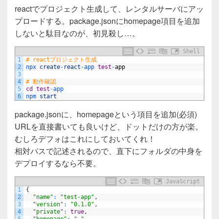
a
wi
n
有
reactでプロジェクト生成して、レンタルサーバにアッ
c
tt
e
プロードする。package.jsonにhomepage項目を追加
e
er
しないと駄目なのが、初見殺し…。
b
Shell
o
1
# reactプロジェクト生成
2
npx 
create
-
react
-
app 
test
-
app
o
3
4
# 動作確認
k
5
cd
test
-
app
6
npm 
start
package.jsonに、homepageという項目を追加(必須)
URLを直接書いても良いけど、ドットだけの方が楽。
むしろデフォはこれにしておいてくれ！
相対パスで記述されるので、直下にフォルダの中身を
デプロイするなら不要。
JavaScript
1
{
2
"name"
:
"test-app"
,
3
"version"
:
"0.1.0"
,
4
"private"
:
true
,
5
"homepage"
:
"."
,