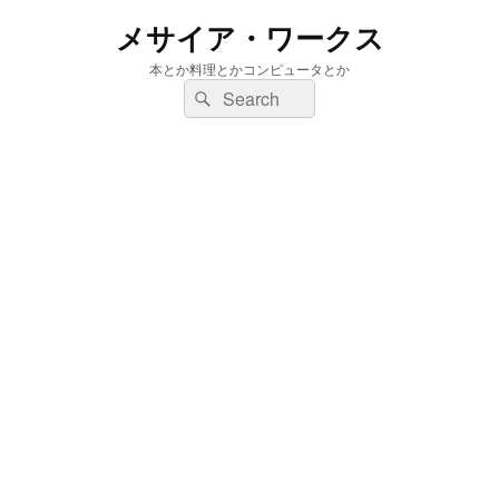
メサイア・ワークス
本とか料理とかコンピュータとか
検
検
索:
索