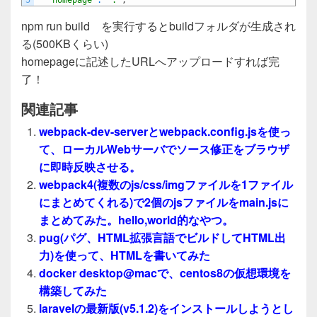
npm run build を実行するとbuildフォルダが生成され
る(500KBくらい)
homepageに記述したURLへアップロードすれば完
了！
関連記事
webpack-dev-serverとwebpack.config.jsを使っ
て、ローカルWebサーバでソース修正をブラウザ
に即時反映させる。
webpack4(複数のjs/css/imgファイルを1ファイル
にまとめてくれる)で2個のjsファイルをmain.jsに
まとめてみた。hello,world的なやつ。
pug(パグ、HTML拡張言語でビルドしてHTML出
力)を使って、HTMLを書いてみた
docker desktop@macで、centos8の仮想環境を
構築してみた
laravelの最新版(v5.1.2)をインストールしようとし