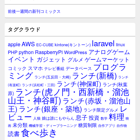
ン
サ
前後一週間の新刊コミックス
イ
ド
バ
タグクラウド
ー
ウ
laravel
AWS
apple
ィ
linux
kintone(キントーン)
EC-CUBE
ジ
アナログゲーム
RaspberryPi
python
PHP
WordPress
ェ
イベント
ガジェット
ゲームマーケット
グルメ
ッ
プログラ
ト
スマホ
コミック
データベース
テレビ番組
エ
ミング
ランチ(新橋)
ランチ(五反田・大崎)
ランチ
リ
ランチ(神保町)
ア
ランチ(秋葉
(有楽町)
ランチ(浜松町・三田)
ランチ(虎ノ門・西新橋・溜池
原)
山王・神谷町)
ランチ(赤坂・溜池山
レ
王)
ランチ(銀座・築地)
ランチ限定グルメ
料理
ビュー
息子
投資
娘は誰にもやらん
人狼
数学
映
未分類
糖質制限
画
自作アプリ
自作物
機械学習・ディープラーニング
食べ歩き
読書