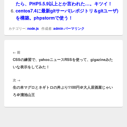
たら、PHP5.5.9以上とか言われた…。キツイ！
centos7.4に最新gitサーバ(レポジトリ＆gitユーザ)
を構築。phpstormで使う！
カテゴリー:
node.js
作成者:
admin
パーマリンク
投
稿
前
←
前
ナ
CSSの練習で、yahooニュースRSSを使って、gigazineみた
の
ビ
いな表示をしてみた！
投
ゲ
稿:
ー
次
次
→
シ
生の本マグロとネギトロの丼ぶり1100円＠大人居酒屋じゃい
の
ョ
ろ＠溜池山王
投
ン
稿: