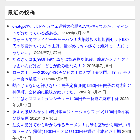
最近の投稿
chatgptで、ボドゲカフェ運営の恋愛ADVを作ってみた。 イベン
トが分かっている感ある。
2026年7月27日
ウォッカでファイヤーチャーハン！火焰炒飯＆坦坦面セット980
円＠翠雲(すいうん)＠上野。量がめっちゃ多くて絶対に一人前じ
ゃない…。
2026年7月27日
たぬきそば(L)990円＠たぬきは飲み物＠池袋。蕎麦がメチャクチ
ャ固いんだけど、どこが飲み物なん！？
2026年7月8日
ローストポーク200g1430円＠ビストロガブリ＠大門、13時からカ
レー食べ放題！
2026年7月6日
熱々じゃないと許さない！餃子定食(9個)1250円＠餃子の肉太郎＠
神保町、全体的に酸味が効いてた。
2026年6月23日
ここはオススメ！タンシチュー1400円＠一番館＠麻布十番
2026
年6月17日
豚すね煮込みセット(猪肘飯＝ジュージョウファン)1100円＠柏宴
＠秋葉原
2026年6月16日
注文を受けてから粉から作るラーメン！お米も玄米から精米。特
製ラーメン(醤油)1900円＋大盛り100円＠麺や 七彩＠八丁堀
2026
年6月15日