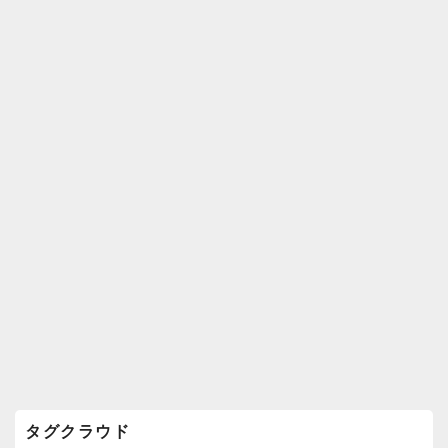
k
ウ
ィ
ジ
ェ
ッ
ト
エ
リ
ア
タグクラウド