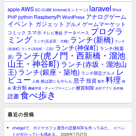
laravel
AWS
apple
linux
kintone(キントーン)
EC-CUBE
アナログゲーム
RaspberryPi
python
PHP
WordPress
イベント
ガジェット
ゲームマーケット
グルメ
プログラ
スマホ
コミック
データベース
テレビ番組
ミング
ランチ(新橋)
ランチ(五反田・大崎)
ランチ
ランチ(神保町)
ランチ(秋葉
(有楽町)
ランチ(浜松町・三田)
ランチ(虎ノ門・西新橋・溜池
原)
山王・神谷町)
ランチ(赤坂・溜池山
レ
王)
ランチ(銀座・築地)
ランチ限定グルメ
料理
ビュー
息子
投資
娘は誰にもやらん
人狼
数学
映
未分類
糖質制限
画
自作アプリ
自作物
機械学習・ディープラーニング
食べ歩き
読書
最近の投稿
chatgptで、ボドゲカフェ運営の恋愛ADVを作ってみた。 イベン
トが分かっている感ある。
2026年7月27日