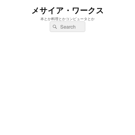
メサイア・ワークス
本とか料理とかコンピュータとか
検
検
索:
索