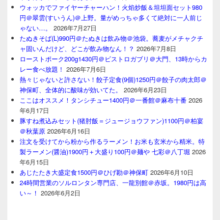
ウォッカでファイヤーチャーハン！火焰炒飯＆坦坦面セット980
円＠翠雲(すいうん)＠上野。量がめっちゃ多くて絶対に一人前じ
ゃない…。
2026年7月27日
たぬきそば(L)990円＠たぬきは飲み物＠池袋。蕎麦がメチャクチ
ャ固いんだけど、どこが飲み物なん！？
2026年7月8日
ローストポーク200g1430円＠ビストロガブリ＠大門、13時からカ
レー食べ放題！
2026年7月6日
熱々じゃないと許さない！餃子定食(9個)1250円＠餃子の肉太郎＠
神保町、全体的に酸味が効いてた。
2026年6月23日
ここはオススメ！タンシチュー1400円＠一番館＠麻布十番
2026
年6月17日
豚すね煮込みセット(猪肘飯＝ジュージョウファン)1100円＠柏宴
＠秋葉原
2026年6月16日
注文を受けてから粉から作るラーメン！お米も玄米から精米。特
製ラーメン(醤油)1900円＋大盛り100円＠麺や 七彩＠八丁堀
2026
年6月15日
あじたたき大盛定食1500円＠ひげ勘＠神保町
2026年6月10日
24時間営業のソルロンタン専門店、一龍別館＠赤坂。1980円は高
い～！
2026年6月2日