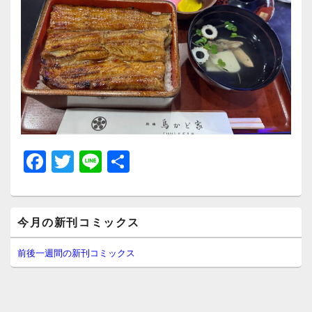
F
T
Li
共
a
wi
n
有
c
tt
e
メ
e
er
今月の新刊コミックス
イ
ン
b
サ
前後一週間の新刊コミックス
イ
o
ド
o
バ
ー