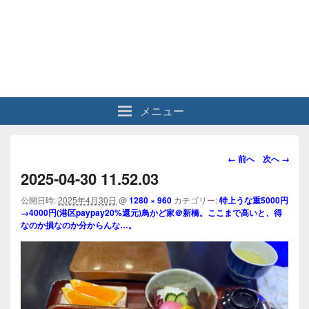
メニュー
画
← 前へ
次へ →
像
2025-04-30 11.52.03
ナ
ビ
公開日時:
2025年4月30日
@
1280 × 960
カテゴリー:
特上うな重5000円
→4000円(港区paypay20%還元)鳥かど家＠新橋。ここまで高いと、得
ゲ
なのか損なのか分からんな…。
ー
シ
ョ
ン