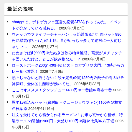
最近の投稿
chatgptで、ボドゲカフェ運営の恋愛ADVを作ってみた。 イベン
トが分かっている感ある。
2026年7月27日
ウォッカでファイヤーチャーハン！火焰炒飯＆坦坦面セット980
円＠翠雲(すいうん)＠上野。量がめっちゃ多くて絶対に一人前じ
ゃない…。
2026年7月27日
たぬきそば(L)990円＠たぬきは飲み物＠池袋。蕎麦がメチャクチ
ャ固いんだけど、どこが飲み物なん！？
2026年7月8日
ローストポーク200g1430円＠ビストロガブリ＠大門、13時からカ
レー食べ放題！
2026年7月6日
熱々じゃないと許さない！餃子定食(9個)1250円＠餃子の肉太郎＠
神保町、全体的に酸味が効いてた。
2026年6月23日
ここはオススメ！タンシチュー1400円＠一番館＠麻布十番
2026
年6月17日
豚すね煮込みセット(猪肘飯＝ジュージョウファン)1100円＠柏宴
＠秋葉原
2026年6月16日
注文を受けてから粉から作るラーメン！お米も玄米から精米。特
製ラーメン(醤油)1900円＋大盛り100円＠麺や 七彩＠八丁堀
2026
年6月15日