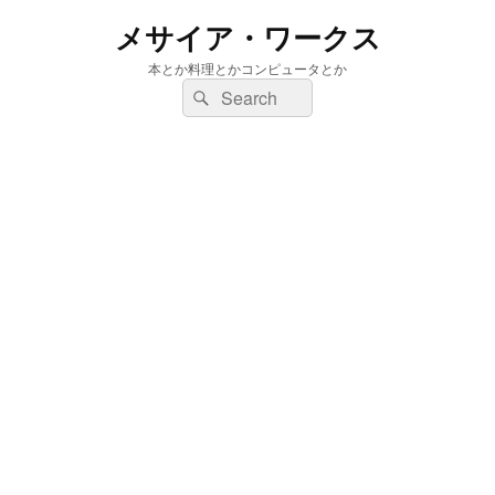
メサイア・ワークス
本とか料理とかコンピュータとか
検
検
索:
索