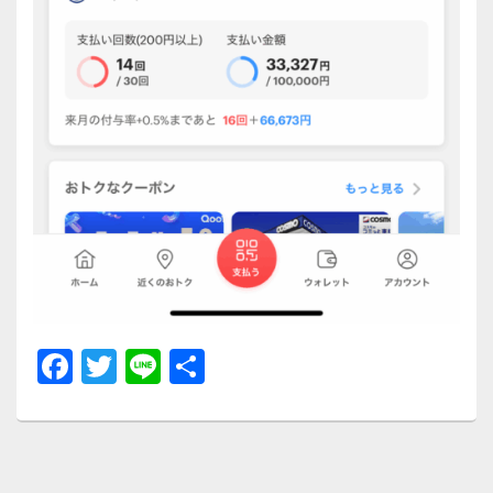
F
T
Li
共
a
wi
n
有
c
tt
e
e
er