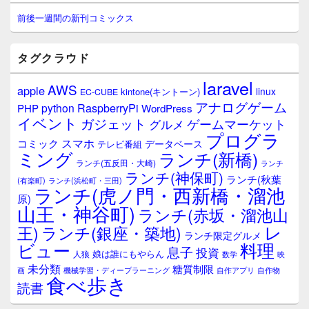
ン
サ
前後一週間の新刊コミックス
イ
ド
バ
タグクラウド
ー
ウ
laravel
AWS
apple
ィ
linux
kintone(キントーン)
EC-CUBE
ジ
アナログゲーム
RaspberryPi
python
PHP
WordPress
ェ
イベント
ガジェット
ゲームマーケット
グルメ
ッ
プログラ
ト
スマホ
コミック
データベース
テレビ番組
エ
ミング
ランチ(新橋)
ランチ(五反田・大崎)
ランチ
リ
ランチ(神保町)
ア
ランチ(秋葉
(有楽町)
ランチ(浜松町・三田)
ランチ(虎ノ門・西新橋・溜池
原)
山王・神谷町)
ランチ(赤坂・溜池山
レ
王)
ランチ(銀座・築地)
ランチ限定グルメ
料理
ビュー
息子
投資
娘は誰にもやらん
人狼
数学
映
未分類
糖質制限
画
自作アプリ
自作物
機械学習・ディープラーニング
食べ歩き
読書