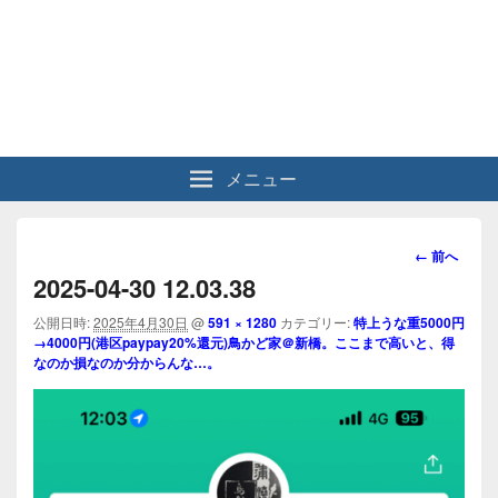
メニュー
画
← 前へ
像
2025-04-30 12.03.38
ナ
ビ
公開日時:
2025年4月30日
@
591 × 1280
カテゴリー:
特上うな重5000円
→4000円(港区paypay20%還元)鳥かど家＠新橋。ここまで高いと、得
ゲ
なのか損なのか分からんな…。
ー
シ
ョ
ン