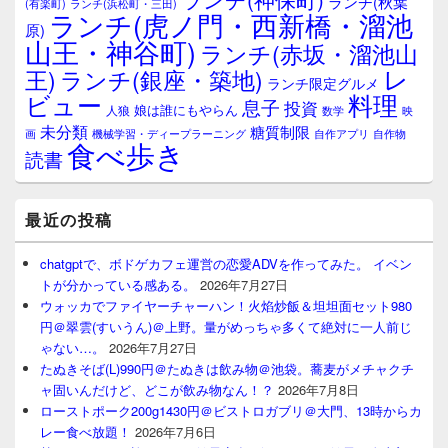
ランチ(秋葉
(有楽町)
ランチ(浜松町・三田)
ランチ(虎ノ門・西新橋・溜池
原)
山王・神谷町)
ランチ(赤坂・溜池山
レ
王)
ランチ(銀座・築地)
ランチ限定グルメ
料理
ビュー
息子
投資
娘は誰にもやらん
人狼
数学
映
未分類
糖質制限
画
自作アプリ
自作物
機械学習・ディープラーニング
食べ歩き
読書
最近の投稿
chatgptで、ボドゲカフェ運営の恋愛ADVを作ってみた。 イベン
トが分かっている感ある。
2026年7月27日
ウォッカでファイヤーチャーハン！火焰炒飯＆坦坦面セット980
円＠翠雲(すいうん)＠上野。量がめっちゃ多くて絶対に一人前じ
ゃない…。
2026年7月27日
たぬきそば(L)990円＠たぬきは飲み物＠池袋。蕎麦がメチャクチ
ャ固いんだけど、どこが飲み物なん！？
2026年7月8日
ローストポーク200g1430円＠ビストロガブリ＠大門、13時からカ
レー食べ放題！
2026年7月6日