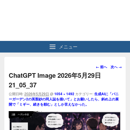
メニュー
画
← 前へ
次へ →
像
ChatGPT Image 2026年5月29日
ナ
21_05_37
ビ
ゲ
公開日時:
2026年5月29日
@
1054 × 1492
カテゴリー:
生成AIに「バニ
ー
ーガーデン2の英梨紗の同人誌を描いて」とお願いしたら、斜め上の展
シ
開で「ミギー、続きを頼む」としか言えなかった。
ョ
ン