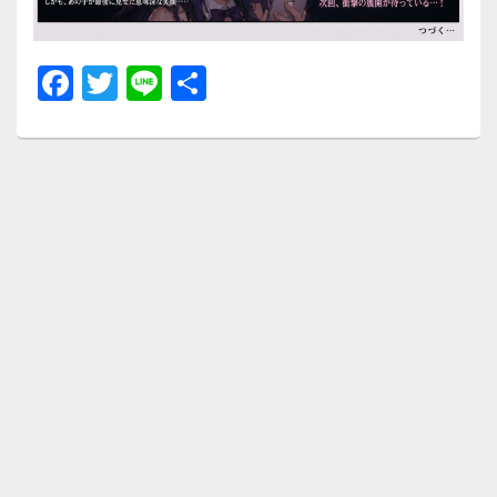
F
T
Li
共
a
wi
n
有
c
tt
e
e
er
b
o
o
k