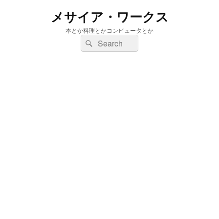
メサイア・ワークス
本とか料理とかコンピュータとか
検
検
索:
索