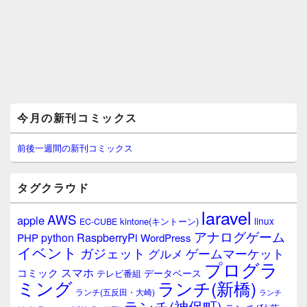
メ
今月の新刊コミックス
イ
ン
サ
前後一週間の新刊コミックス
イ
ド
バ
タグクラウド
ー
ウ
laravel
AWS
apple
ィ
linux
kintone(キントーン)
EC-CUBE
ジ
アナログゲーム
RaspberryPi
python
PHP
WordPress
ェ
イベント
ガジェット
ゲームマーケット
グルメ
ッ
プログラ
ト
スマホ
コミック
データベース
テレビ番組
エ
ミング
ランチ(新橋)
ランチ(五反田・大崎)
ランチ
リ
ランチ(神保町)
ア