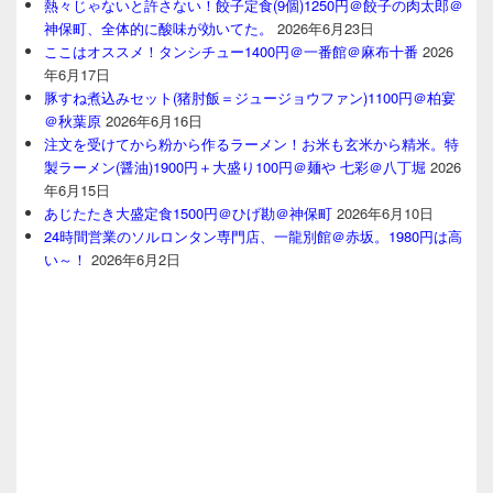
熱々じゃないと許さない！餃子定食(9個)1250円＠餃子の肉太郎＠
神保町、全体的に酸味が効いてた。
2026年6月23日
ここはオススメ！タンシチュー1400円＠一番館＠麻布十番
2026
年6月17日
豚すね煮込みセット(猪肘飯＝ジュージョウファン)1100円＠柏宴
＠秋葉原
2026年6月16日
注文を受けてから粉から作るラーメン！お米も玄米から精米。特
製ラーメン(醤油)1900円＋大盛り100円＠麺や 七彩＠八丁堀
2026
年6月15日
あじたたき大盛定食1500円＠ひげ勘＠神保町
2026年6月10日
24時間営業のソルロンタン専門店、一龍別館＠赤坂。1980円は高
い～！
2026年6月2日