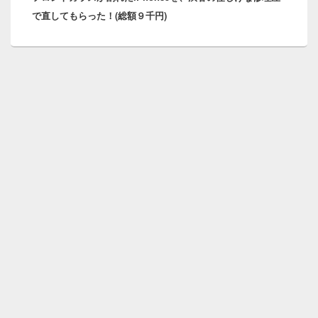
ョ
で直してもらった！(総額９千円)
投
ン
稿: