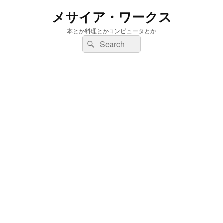
メサイア・ワークス
本とか料理とかコンピュータとか
検
検
索:
索