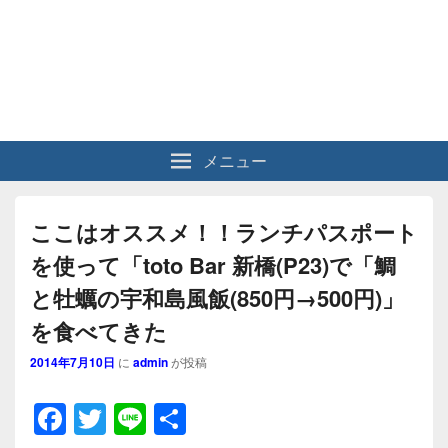
メニュー
ここはオススメ！！ランチパスポート
を使って「toto Bar 新橋(P23)で「鯛
と牡蠣の宇和島風飯(850円→500円)」
を食べてきた
2014年7月10日
に
admin
が投稿
F
T
Li
共