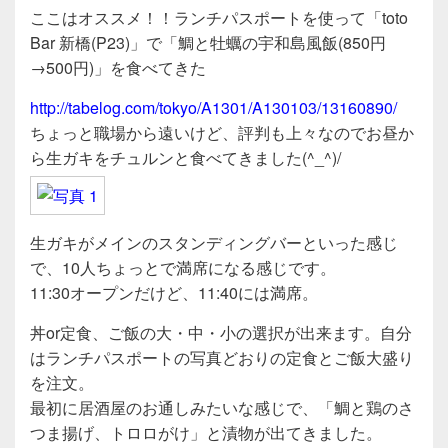
a
wi
n
有
ここはオススメ！！ランチパスポートを使って「toto
c
tt
e
Bar 新橋(P23)」で「鯛と牡蠣の宇和島風飯(850円
e
er
→500円)」を食べてきた
b
http://tabelog.com/tokyo/A1301/A130103/13160890/
o
ちょっと職場から遠いけど、評判も上々なのでお昼か
o
ら生ガキをチュルンと食べてきました(^_^)/
k
生ガキがメインのスタンディングバーといった感じ
で、10人ちょっとで満席になる感じです。
11:30オープンだけど、11:40には満席。
丼or定食、ご飯の大・中・小の選択が出来ます。自分
はランチパスポートの写真どおりの定食とご飯大盛り
を注文。
最初に居酒屋のお通しみたいな感じで、「鯛と鶏のさ
つま揚げ、トロロがけ」と漬物が出てきました。