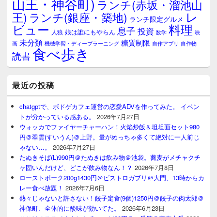
山王・神谷町)
ランチ(赤坂・溜池山
レ
王)
ランチ(銀座・築地)
ランチ限定グルメ
料理
ビュー
息子
投資
娘は誰にもやらん
人狼
数学
映
未分類
糖質制限
画
自作アプリ
自作物
機械学習・ディープラーニング
食べ歩き
読書
最近の投稿
chatgptで、ボドゲカフェ運営の恋愛ADVを作ってみた。 イベン
トが分かっている感ある。
2026年7月27日
ウォッカでファイヤーチャーハン！火焰炒飯＆坦坦面セット980
円＠翠雲(すいうん)＠上野。量がめっちゃ多くて絶対に一人前じ
ゃない…。
2026年7月27日
たぬきそば(L)990円＠たぬきは飲み物＠池袋。蕎麦がメチャクチ
ャ固いんだけど、どこが飲み物なん！？
2026年7月8日
ローストポーク200g1430円＠ビストロガブリ＠大門、13時からカ
レー食べ放題！
2026年7月6日
熱々じゃないと許さない！餃子定食(9個)1250円＠餃子の肉太郎＠
神保町、全体的に酸味が効いてた。
2026年6月23日