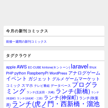
メ
今月の新刊コミックス
イ
ン
サ
前後一週間の新刊コミックス
イ
ド
バ
タグクラウド
ー
ウ
laravel
AWS
apple
ィ
linux
kintone(キントーン)
EC-CUBE
ジ
アナログゲーム
RaspberryPi
python
PHP
WordPress
ェ
イベント
ガジェット
ゲームマーケット
グルメ
ッ
プログラ
ト
スマホ
コミック
データベース
テレビ番組
エ
ミング
ランチ(新橋)
ランチ(五反田・大崎)
ランチ
リ
ランチ(神保町)
ア
ランチ(秋葉
(有楽町)
ランチ(浜松町・三田)
ランチ(虎ノ門・西新橋・溜池
原)