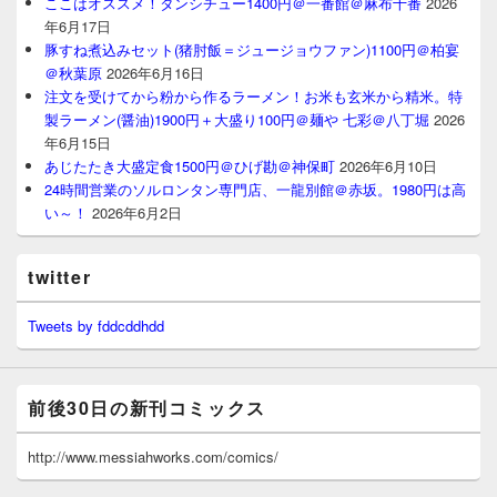
ここはオススメ！タンシチュー1400円＠一番館＠麻布十番
2026
年6月17日
豚すね煮込みセット(猪肘飯＝ジュージョウファン)1100円＠柏宴
＠秋葉原
2026年6月16日
注文を受けてから粉から作るラーメン！お米も玄米から精米。特
製ラーメン(醤油)1900円＋大盛り100円＠麺や 七彩＠八丁堀
2026
年6月15日
あじたたき大盛定食1500円＠ひげ勘＠神保町
2026年6月10日
24時間営業のソルロンタン専門店、一龍別館＠赤坂。1980円は高
い～！
2026年6月2日
twitter
Tweets by fddcddhdd
前後30日の新刊コミックス
http://www.messiahworks.com/comics/