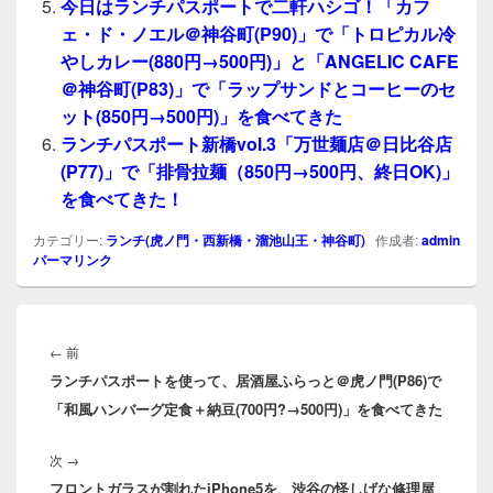
今日はランチパスポートで二軒ハシゴ！「カフ
ェ・ド・ノエル＠神谷町(P90)」で「トロピカル冷
やしカレー(880円→500円)」と「ANGELIC CAFE
＠神谷町(P83)」で「ラップサンドとコーヒーのセ
ット(850円→500円)」を食べてきた
ランチパスポート新橋vol.3「万世麺店＠日比谷店
(P77)」で「排骨拉麺（850円→500円、終日OK)」
を食べてきた！
カテゴリー:
ランチ(虎ノ門・西新橋・溜池山王・神谷町)
作成者:
admin
パーマリンク
投
稿
前
←
前
ナ
ランチパスポートを使って、居酒屋ふらっと＠虎ノ門(P86)で
の
ビ
「和風ハンバーグ定食＋納豆(700円?→500円)」を食べてきた
投
ゲ
稿:
ー
次
次
→
シ
フロントガラスが割れたiPhone5を、渋谷の怪しげな修理屋
の