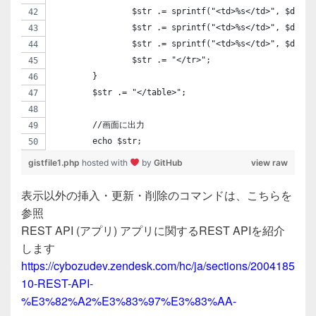
		$str .= sprintf("<td>%s</td>", $da
		$str .= sprintf("<td>%s</td>", $dat
		$str .= "</tr>";		
	}
	$str .= "</table>";
	//画面に出力
	echo $str;
gistfile1.php
hosted with
by
GitHub
view raw
表示以外の挿入・更新・削除のコマンドは、こちらを
参照
REST API (アプリ) アプリに関するREST APIを紹介
します
https://cybozudev.zendesk.com/hc/ja/sections/2004185
10-REST-API-
%E3%82%A2%E3%83%97%E3%83%AA-