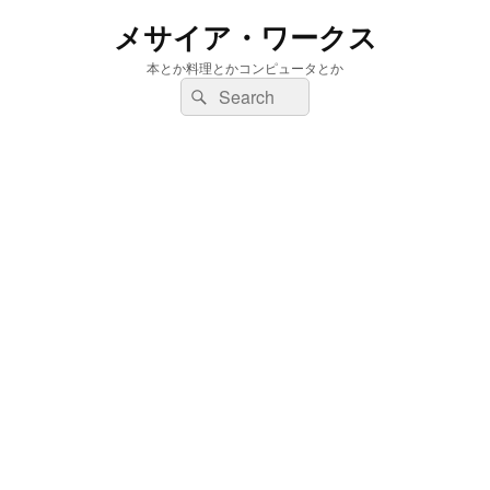
メサイア・ワークス
本とか料理とかコンピュータとか
検
検
索:
索