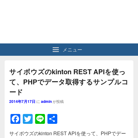
メニュー
サイボウズのkinton REST APIを使っ
て、PHPでデータ取得するサンプルコ
ード
2014年7月17日
に
admin
が投稿
F
T
Li
共
a
wi
n
有
サイボウズのkinton REST APIを使って、PHPでデー