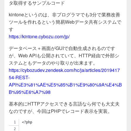
c
tt
e
タ取得するサンプルコード
e
er
kintoneというのは、非プログラマでも3分で業務改善
b
ツールを作れるという簡易Webデータ共有システムで
o
す
o
https://kintone.cybozu.com/jp/
k
データベース＋画面がGUIで自動生成されるのです
が、Web APIも公開されていて、HTTP経由で外部シ
ステムともデータのやり取りが出来ます。
https://cybozudev.zendesk.com/hc/ja/articles/2019417
54-REST-
API%E3%81%AE%E5%85%B1%E9%80%9A%E4%B
B%95%E6%A7%98
基本的にHTTPアクセスできる言語なら何でも大丈夫
なのですが、今回はPHPでレコード表示を実装。
<?php