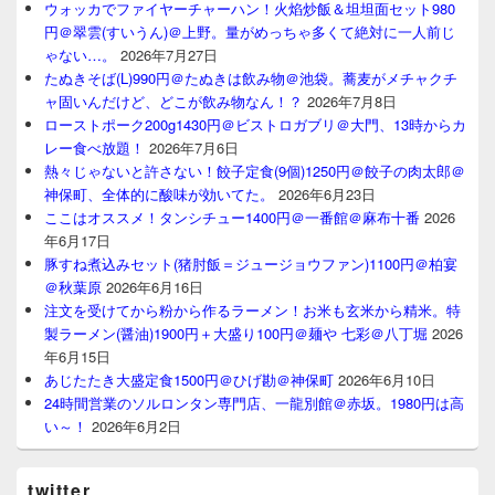
ウォッカでファイヤーチャーハン！火焰炒飯＆坦坦面セット980
円＠翠雲(すいうん)＠上野。量がめっちゃ多くて絶対に一人前じ
ゃない…。
2026年7月27日
たぬきそば(L)990円＠たぬきは飲み物＠池袋。蕎麦がメチャクチ
ャ固いんだけど、どこが飲み物なん！？
2026年7月8日
ローストポーク200g1430円＠ビストロガブリ＠大門、13時からカ
レー食べ放題！
2026年7月6日
熱々じゃないと許さない！餃子定食(9個)1250円＠餃子の肉太郎＠
神保町、全体的に酸味が効いてた。
2026年6月23日
ここはオススメ！タンシチュー1400円＠一番館＠麻布十番
2026
年6月17日
豚すね煮込みセット(猪肘飯＝ジュージョウファン)1100円＠柏宴
＠秋葉原
2026年6月16日
注文を受けてから粉から作るラーメン！お米も玄米から精米。特
製ラーメン(醤油)1900円＋大盛り100円＠麺や 七彩＠八丁堀
2026
年6月15日
あじたたき大盛定食1500円＠ひげ勘＠神保町
2026年6月10日
24時間営業のソルロンタン専門店、一龍別館＠赤坂。1980円は高
い～！
2026年6月2日
twitter