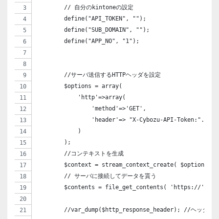
	// 自分のkintoneの設定
	define("API_TOKEN", ""); 
	define("SUB_DOMAIN", ""); 
	define("APP_NO", "1"); 
	//サーバ送信するHTTPヘッダを設定
	$options = array(
	    'http'=>array(
	        'method'=>'GET',
	        'header'=> "X-Cybozu-API-Token:". API
	    )
	);
	//コンテキストを生成
	$context = stream_context_create( $options );
	// サーバに接続してデータを貰う
	$contents = file_get_contents( 'https://'. S
	//var_dump($http_response_header); //ヘッダ表