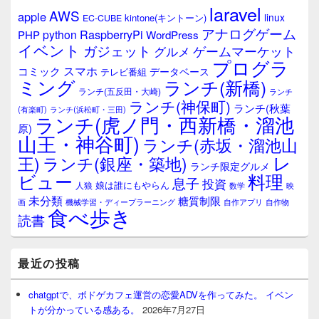
ウ
laravel
AWS
apple
ィ
linux
kintone(キントーン)
EC-CUBE
ジ
アナログゲーム
RaspberryPi
python
PHP
WordPress
ェ
イベント
ガジェット
ゲームマーケット
グルメ
ッ
プログラ
ト
スマホ
コミック
データベース
テレビ番組
エ
ミング
ランチ(新橋)
ランチ(五反田・大崎)
ランチ
リ
ランチ(神保町)
ア
ランチ(秋葉
(有楽町)
ランチ(浜松町・三田)
ランチ(虎ノ門・西新橋・溜池
原)
山王・神谷町)
ランチ(赤坂・溜池山
レ
王)
ランチ(銀座・築地)
ランチ限定グルメ
料理
ビュー
息子
投資
娘は誰にもやらん
人狼
数学
映
未分類
糖質制限
画
自作アプリ
自作物
機械学習・ディープラーニング
食べ歩き
読書
最近の投稿
chatgptで、ボドゲカフェ運営の恋愛ADVを作ってみた。 イベン
トが分かっている感ある。
2026年7月27日