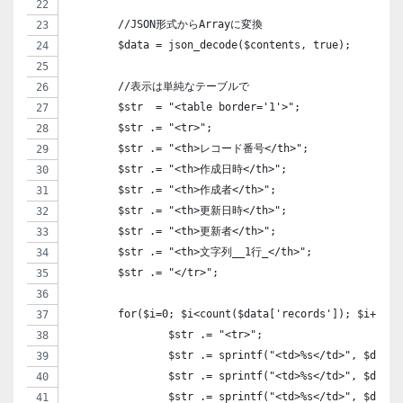
	//JSON形式からArrayに変換
	$data = json_decode($contents, true);
	//表示は単純なテーブルで
	$str  = "<table border='1'>";
	$str .= "<tr>";
	$str .= "<th>レコード番号</th>";
	$str .= "<th>作成日時</th>";
	$str .= "<th>作成者</th>";	
	$str .= "<th>更新日時</th>";
	$str .= "<th>更新者</th>";
	$str .= "<th>文字列__1行_</th>";	
	$str .= "</tr>";
	for($i=0; $i<count($data['records']); $i++){
		$str .= "<tr>";
		$str .= sprintf("<td>%s</td>", $da
		$str .= sprintf("<td>%s</td>", $da
		$str .= sprintf("<td>%s</td>", $dat