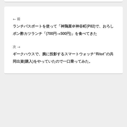
投
稿
前
←
前
ナ
ランチパスポートを使って「神鶏屋＠神谷町(P82)で、おろし
の
ビ
ポン酢カツランチ「(700円→500円)」を食べてきた
投
ゲ
稿:
ー
次
次
→
シ
ギークハウスで、腕に投影するスマートウォッチ“Ritot”の共
の
ョ
同出資(購入)をやっていたので一口乗ってみた。
投
ン
稿: