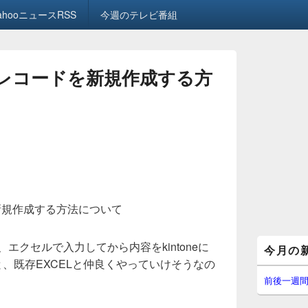
ahooニュースRSS
今週のテレビ番組
toneレコードを新規作成する方
ードを新規作成する方法について
メ
で、エクセルで入力してから内容をkintoneに
今月の
イ
と、既存EXCELと仲良くやっていけそうなの
ン
サ
前後一週
イ
ド