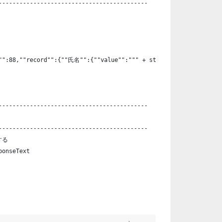
-------------------------------------------
p"":88,""record"":{""氏名"":{""value"":""" + strName + """},""住所"
-------------------------------------------
-------------------------------------------
する
ponseText