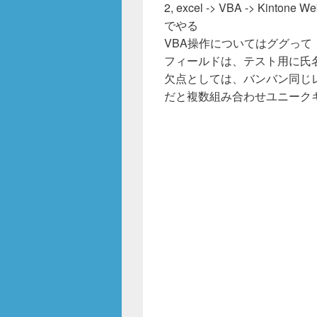
o
2, excel -> VBA -> Kinton
k
でやる
VBA操作についてはググって
フィールドは、テスト用に氏
欠点としては、バンバン同じレコ
だと複数組み合わせユニーク