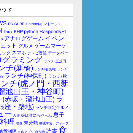
ラウド
WS
kintone(キントーン)
EC-CUBE
l
RaspberryPi
python
PHP
linux
イベン
アナログゲーム
ss
ェット
ゲームマーケ
グルメ
スマホ
ミック
データベー
テレビ番組
ログラミング
ランチ(五反田・
ンチ(新橋)
ランチ(有楽町)
ランチ
ランチ(神保町)
ランチ(秋
田)
ランチ(虎ノ門・西新
溜池山王・神谷町)
(赤坂・溜池山王)
ラ
銀座・築地)
ランチ限定グルメ
ュー
息子
娘は誰にもやらん
人狼
料理
未分類
映画
機械学習・ディープ
食
読書
糖質制限
自作アプリ
自作物