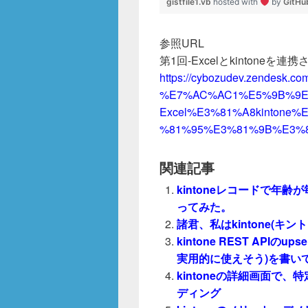
gistfile1.vb
hosted with
by
GitHu
参照URL
第1回-Excelとkintoneを連
https://cybozudev.zendesk.com
%E7%AC%AC1%E5%9B%9E
Excel%E3%81%A8kinton
%81%95%E3%81%9B%E3%
関連記事
kintoneレコードで年
ってみた。
諸君、私はkintone(キ
kintone REST API
実用的に使えそう)を書い
kintoneの詳細画面で
ディング