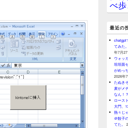
べ歩
最近の
chat
てみた
年7月2
ウォッ
坦坦面セ
がめっ
2026年
たぬきそ
麦がメ
なん！
ロースト
大門、1
熱々じゃ
＠餃子
てた。