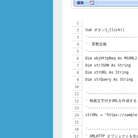
Sub ボタン1_Click()
'-----------------------
'  変数定義
'-----------------------
Dim objHttpReq As MSXM
Dim strJSON As Strin
Dim strURL As String  
Dim strQuery As String
'-----------------------
' 検索文字付きURLを作成する
'-----------------------
strURL = "https://sample
'-----------------------
' XMLHTTP オブジェクトを