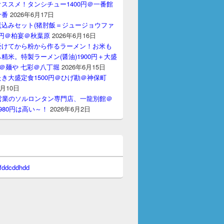
ススメ！タンシチュー1400円＠一番館
十番
2026年6月17日
煮込みセット(猪肘飯＝ジュージョウファ
00円＠柏宴＠秋葉原
2026年6月16日
受けてから粉から作るラーメン！お米も
精米。特製ラーメン(醤油)1900円＋大盛
円＠麺や 七彩＠八丁堀
2026年6月15日
き大盛定食1500円＠ひげ勘＠神保町
6月10日
間営業のソルロンタン専門店、一龍別館＠
980円は高い～！
2026年6月2日
 fddcddhdd