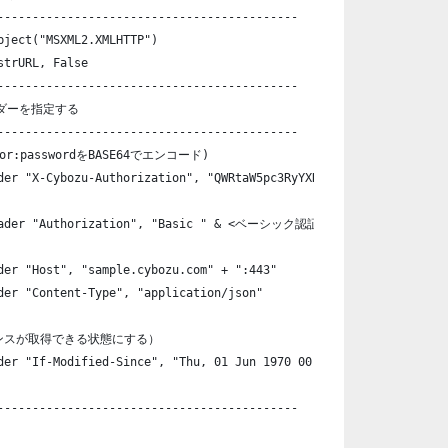
-------------------------------------------
bject("MSXML2.XMLHTTP")
strURL, False
-------------------------------------------
ッダーを指定する
-------------------------------------------
or:passwordをBASE64でエンコード)
der "X-Cybozu-Authorization", "QWRtaW5pc3RyYXRvcjpwYXNzd29yZA=="
Header "Authorization", "Basic " & <ベーシック認証情報>
der "Host", "sample.cybozu.com" + ":443"
der "Content-Type", "application/json"
ンスが取得できる状態にする）
der "If-Modified-Since", "Thu, 01 Jun 1970 00:00:00 GMT"
-------------------------------------------