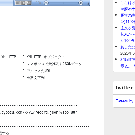
ここはオ
＠麻布
豚すね
ン)11
注文を
玄米から
---------------------------------------------
り100
あじたた
---------------------------------------------
2026年
L2.XMLHTTP   ' XMLHTTP オブジェクト
24時
g              ' レスポンスで受け取るJSONデータ
赤坂。1
             ' アクセス先URL
             ' 検索文字列
twitter
-------------------------------------------
Tweets by
-------------------------------------
.cybozu.com/k/v1/record.json?&app=88"
-------------------------------------------
生成する