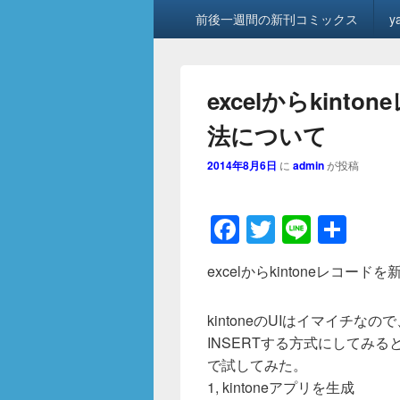
メ
前後一週間の新刊コミックス
y
イ
ン
メ
ニ
excelからkin
ュ
ー
法について
2014年8月6日
に
admin
が投稿
F
T
Li
共
a
wi
n
有
excelからkintoneレコ
c
tt
e
e
er
kintoneのUIはイマイチなの
b
INSERTする方式にしてみる
o
で試してみた。
1, kintoneアプリを生成