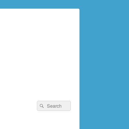
検
検
索:
索