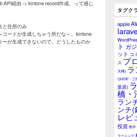
e Web API経由 -> kintone record作成、って感じ
バ
ー
タグク
ウ
ィ
A
apple
ジ
名と住所のみ
larave
ェ
ードが生成しちゃう所だな～。kintone
ッ
WordPre
キーが生成できないので、どうしたものか
ト
ト
ガジ
エ
ット
リ
コ
プ
ア
ス
ラ
大崎)
(浜松町・三
葉原)
橋・
ランチ
ンチ(
レビ
投資
数学
ラーニング