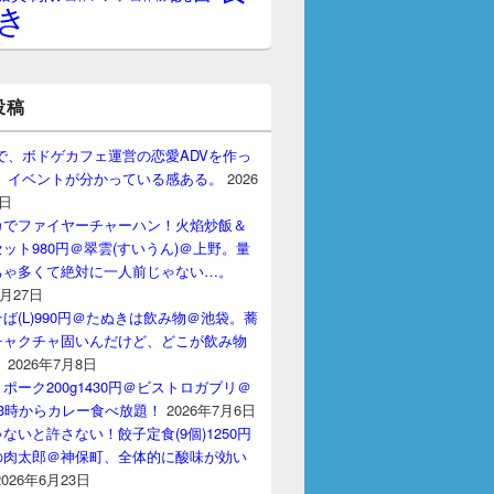
き
投稿
gptで、ボドゲカフェ運営の恋愛ADVを作っ
。 イベントが分かっている感ある。
2026
7日
カでファイヤーチャーハン！火焰炒飯＆
ット980円＠翠雲(すいうん)＠上野。量
ちゃ多くて絶対に一人前じゃない…。
7月27日
ば(L)990円＠たぬきは飲み物＠池袋。蕎
チャクチャ固いんだけど、どこが飲み物
？
2026年7月8日
ポーク200g1430円＠ビストロガブリ＠
3時からカレー食べ放題！
2026年7月6日
ないと許さない！餃子定食(9個)1250円
の肉太郎＠神保町、全体的に酸味が効い
2026年6月23日