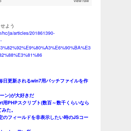
b
view raw
携させよう
/hc/ja/articles/201861390-
-
e%E3%82%92%E9%80%A3%E6%90%BA%E3
82%88%E3%81%86
齢が毎日更新されるwin7用バッチファイルを作
ントーン)が大好きだ
のupsert用PHPスクリプト(数百～数千くらいなら
てみた。
、特定のフィールドを非表示したい時のJSコー