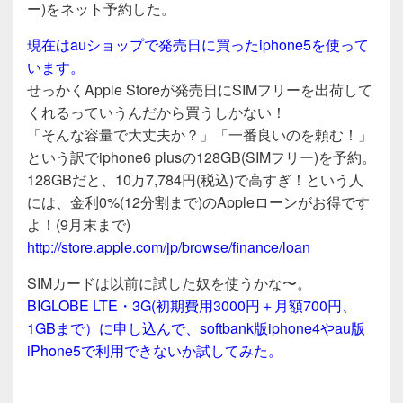
c
tt
e
ー)をネット予約した。
e
er
現在はauショップで発売日に買ったiphone5を使って
b
います。
o
せっかくApple Storeが発売日にSIMフリーを出荷して
o
くれるっていうんだから買うしかない！
「そんな容量で大丈夫か？」「一番良いのを頼む！」
k
という訳でiphone6 plusの128GB(SIMフリー)を予約。
128GBだと、10万7,784円(税込)で高すぎ！という人
には、金利0%(12分割まで)のAppleローンがお得です
よ！(9月末まで)
http://store.apple.com/jp/browse/finance/loan
SIMカードは以前に試した奴を使うかな〜。
BIGLOBE LTE・3G(初期費用3000円＋月額700円、
1GBまで）に申し込んで、softbank版iphone4やau版
iPhone5で利用できないか試してみた。