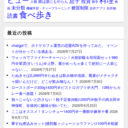
息子
投資
娘は誰にもやらん
人狼
数学
映
未分類
糖質制限
画
自作アプリ
自作物
機械学習・ディープラーニング
食べ歩き
読書
最近の投稿
chatgptで、ボドゲカフェ運営の恋愛ADVを作ってみた。 イベン
トが分かっている感ある。
2026年7月27日
ウォッカでファイヤーチャーハン！火焰炒飯＆坦坦面セット980
円＠翠雲(すいうん)＠上野。量がめっちゃ多くて絶対に一人前じ
ゃない…。
2026年7月27日
たぬきそば(L)990円＠たぬきは飲み物＠池袋。蕎麦がメチャクチ
ャ固いんだけど、どこが飲み物なん！？
2026年7月8日
ローストポーク200g1430円＠ビストロガブリ＠大門、13時からカ
レー食べ放題！
2026年7月6日
熱々じゃないと許さない！餃子定食(9個)1250円＠餃子の肉太郎＠
神保町、全体的に酸味が効いてた。
2026年6月23日
ここはオススメ！タンシチュー1400円＠一番館＠麻布十番
2026
年6月17日
豚すね煮込みセット(猪肘飯＝ジュージョウファン)1100円＠柏宴