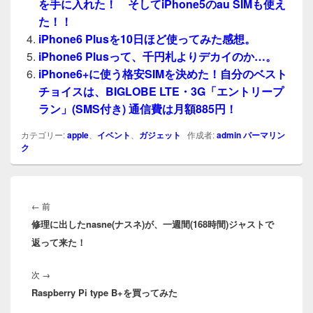
を手に入れた！ そしてiPhone5のau SIMも使え
た！！
iPhone6 Plusを10日ほど使ってみた感想。
iPhone6 Plusって、千円札よりデカイのか…。
iPhone6+に使う格安SIMを決めた！自分のベスト
チョイスは、BIGLOBE LTE・3G「エントリープ
ラン」(SMS付き) 通信費は月額885円！
カテゴリー:
apple
、
イベント
、
ガジェット
作成者:
admin
パーマリン
ク
投
稿
前
←
前
ナ
修理に出したnasne(ナスネ)が、一週間(168時間)ジャストで
の
ビ
返って来た！
投
ゲ
稿:
ー
次
次
→
シ
Raspberry Pi type B+を買ってみた
の
ョ
投
ン