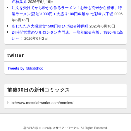
＠秋葉原
2026年6月16日
注文を受けてから粉から作るラーメン！お米も玄米から精米。特
製ラーメン(醤油)1900円＋大盛り100円＠麺や 七彩＠八丁堀
2026
年6月15日
あじたたき大盛定食1500円＠ひげ勘＠神保町
2026年6月10日
24時間営業のソルロンタン専門店、一龍別館＠赤坂。1980円は高
い～！
2026年6月2日
twitter
Tweets by fddcddhdd
前後30日の新刊コミックス
http://www.messiahworks.com/comics/
著作権表示 © 2026年
メサイア・ワークス
. All Rights Reserved.