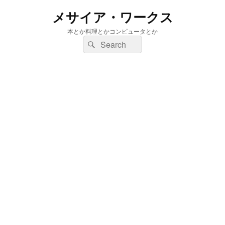
メサイア・ワークス
本とか料理とかコンピュータとか
検
検
索:
索