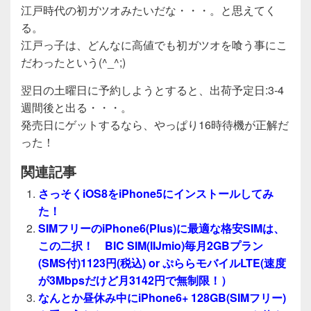
江戸時代の初ガツオみたいだな・・・。と思えてく
る。
江戸っ子は、どんなに高値でも初ガツオを喰う事にこ
だわったという(^_^;)
翌日の土曜日に予約しようとすると、出荷予定日:3-4
週間後と出る・・・。
発売日にゲットするなら、やっぱり16時待機が正解だ
った！
関連記事
さっそくiOS8をiPhone5にインストールしてみ
た！
SIMフリーのiPhone6(Plus)に最適な格安SIMは、
この二択！ BIC SIM(IIJmio)毎月2GBプラン
(SMS付)1123円(税込) or ぷららモバイルLTE(速度
が3Mbpsだけど月3142円で無制限！）
なんとか昼休み中にiPhone6+ 128GB(SIMフリー)