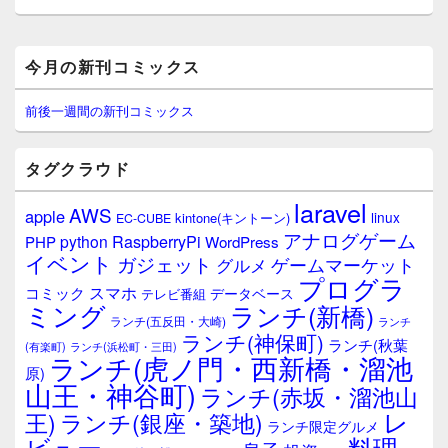
稿:
メ
今月の新刊コミックス
イ
ン
サ
前後一週間の新刊コミックス
イ
ド
バ
タグクラウド
ー
ウ
laravel
AWS
apple
ィ
linux
kintone(キントーン)
EC-CUBE
ジ
アナログゲーム
RaspberryPi
python
PHP
WordPress
ェ
イベント
ガジェット
ゲームマーケット
グルメ
ッ
プログラ
ト
スマホ
コミック
データベース
テレビ番組
エ
ミング
ランチ(新橋)
ランチ(五反田・大崎)
ランチ
リ
ランチ(神保町)
ア
ランチ(秋葉
(有楽町)
ランチ(浜松町・三田)
ランチ(虎ノ門・西新橋・溜池
原)
山王・神谷町)
ランチ(赤坂・溜池山
レ
王)
ランチ(銀座・築地)
ランチ限定グルメ
料理
ビュー